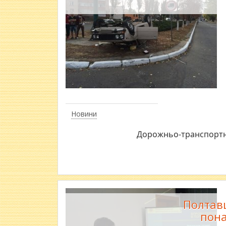
Новини
Дорожньо-транспортна 
Полтав
пона