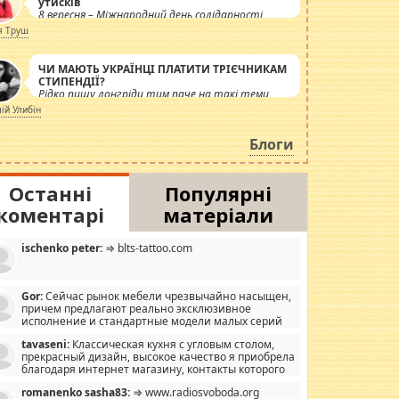
утисків
8 вересня – Міжнародний день солідарності
журналістів.
я Труш
ЧИ МАЮТЬ УКРАЇНЦІ ПЛАТИТИ ТРІЄЧНИКАМ
СТИПЕНДІЇ?
Рідко пишу лонгріди тим паче на такі теми,
але вже просто дістало! Обурюють сьогоднішні
лій Улибін
інсенуації навколо стипендіального питання.
Штучно роздувається ще одна соціальна
Блоги
катастрофа.
Останні
Популярні
коментарі
матеріали
ischenko peter:
⇒ blts-tattoo.com
Gor:
Сейчас рынок мебели чрезвычайно насыщен,
причем предлагают реально эксклюзивное
исполнение и стандартные модели малых серий
хонь, пока видел отличную кухонную мебель по
tavaseni:
Классическая кухня с угловым столом,
зайну, мало походит на стандартные формы, в MebelOk,
прекрасный дизайн, высокое качество я приобрела
еативненько и что главное - со вкусом все в порядке,
благодаря интернет магазину, контакты которого
з ненужных наворотов удорожающих мебель, а это не
 можете просмотреть https://mwood.com.ua.
следний фактор.
romanenko sasha83:
⇒ www.radiosvoboda.org