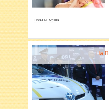
Новини
Афіша
На П