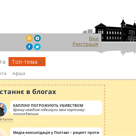
Вхід
Реєстрація
та
Топ-тема
іта
Афіша
станнє в блогах
КАПЛІНУ ПОГРОЖУЮТЬ УБИВСТВОМ
Вранці невідомі підкинули мені картинку-
попередження
ій Каплін
Медіа-консолідація у Полтаві – рецепт проти