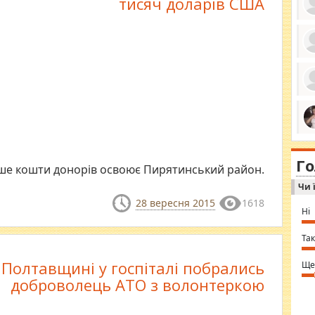
тисяч доларів США
ро
се
да
ос
ін
за
тіл
ком
bea
ми
tha
на
nig
Г
по
in 
ше кошти донорів освоює Пирятинський район.
Sol
Чи 
Ind
gir
28 вересня 2015
1618
bod
Ні
alw
Mir
you
Так
⇒ 
 Полтавщині у госпіталі побрались
Ще
доброволець АТО з волонтеркою