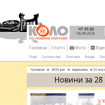
ЧТ 01:20
06.08.2026
Головна
Статті
Фото
Віде
Події
Суспільство
Політика
Влада
Гро
»
»
»
Головна
2015 рік
вересень
28 вер
Новини за 28
У 