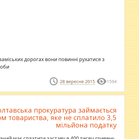
 заміських дорогах вони повинні рухатися з
доби
28 вересня 2015
1594
олтавська прокуратура займається
м товариства, яке не сплатило 3,5
мільйона податку
ний має сплатити заставу в 400 тисяч гривень.