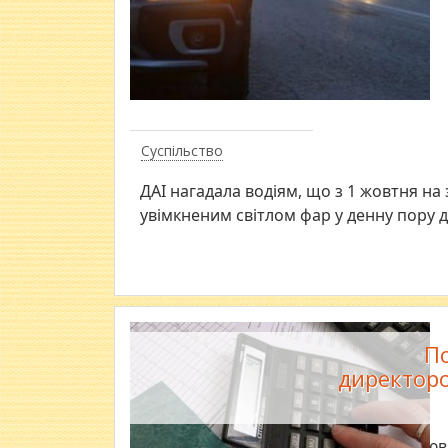
Суспільство
ДАІ нагадала водіям, що з 1 жовтня на
увімкненим світлом фар у денну пору 
П
директоро
Підозрюва