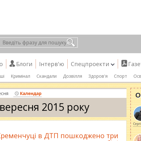
о
Блоги
Інтерв'ю
Спецпроекти
Газе
ші
Кримінал
Скандали
Дозвілля
Здоров'я
Спорт
Осв
О
есня
Календар
 вересня 2015 року
Серг
Кременчуці в ДТП пошкоджено три