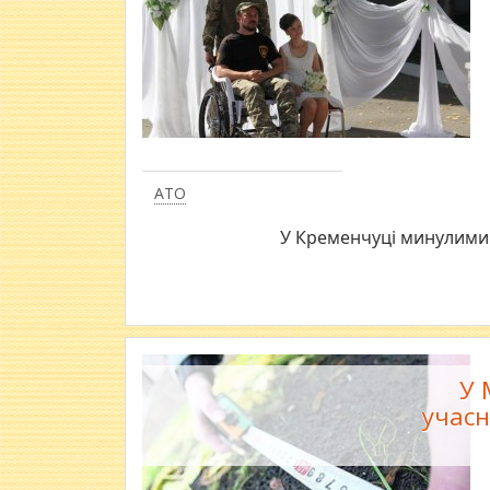
АТО
У Кременчуці минулими
У 
учасн