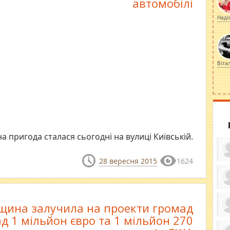
автомобілі
Наді
Віта
пригода сталася сьогодні на вулиці Київській.
28 вересня 2015
1624
ку
ди
щина залучила на проекти громад
кр
бе
д 1 мільйон євро та 1 мільйон 270
вы
по