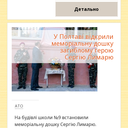
Детально
У Полтаві відкрили
меморіальну дошку
загиблому герою
Сергію Лимарю
АТО
На будівлі школи №9 встановили
меморіальну дошку Сергію Лимарю.