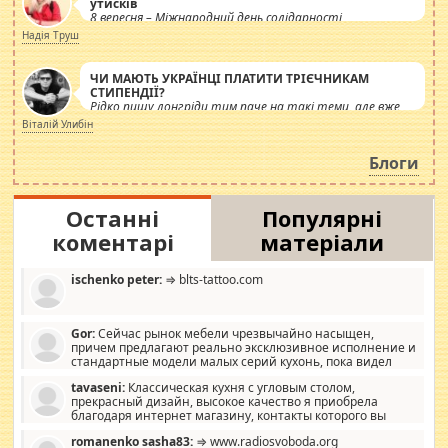
утисків
8 вересня – Міжнародний день солідарності
журналістів.
Надія Труш
ЧИ МАЮТЬ УКРАЇНЦІ ПЛАТИТИ ТРІЄЧНИКАМ
СТИПЕНДІЇ?
Рідко пишу лонгріди тим паче на такі теми, але вже
просто дістало! Обурюють сьогоднішні інсенуації
Віталій Улибін
навколо стипендіального питання. Штучно
роздувається ще одна соціальна катастрофа.
Блоги
Останні
Популярні
коментарі
матеріали
ischenko peter:
⇒ blts-tattoo.com
Gor:
Сейчас рынок мебели чрезвычайно насыщен,
причем предлагают реально эксклюзивное исполнение и
стандартные модели малых серий кухонь, пока видел
отличную кухонную мебель по дизайну, мало походит на
tavaseni:
Классическая кухня с угловым столом,
стандартные формы, в MebelOk, креативненько и что главное -
прекрасный дизайн, высокое качество я приобрела
со вкусом все в порядке, без ненужных наворотов удорожающих
благодаря интернет магазину, контакты которого вы
мебель, а это не последний фактор.
можете просмотреть https://mwood.com.ua.
romanenko sasha83:
⇒ www.radiosvoboda.org