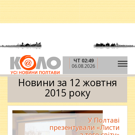
ЧТ 02:49
»
»
»
Головна
2015 рік
жовтень
12 жовтня
06.08.2026
Календар
Новини за 12 жовтня
2015 року
У Полтаві
презентували «Листи
з того світу»