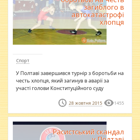
загиблого в
автокатастрофі
хлопця
Спорт
​У Полтаві завершився турнір з боротьби на
честь хлопця, який загинув в аварії за
участі голови Конституційного суду
28 жовтня 2015
1455
Расистський скандал
у Полтаві