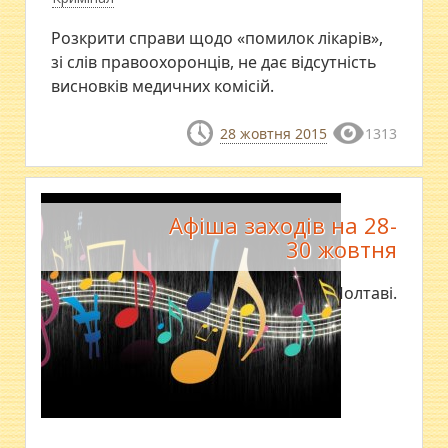
Розкрити справи щодо «помилок лікарів»,
зі слів правоохоронців, не дає відсутність
висновків медичних комісій.
28 жовтня 2015
1313
Афіша заходів на 28-
30 жовтня
Як відпочити в Полтаві.