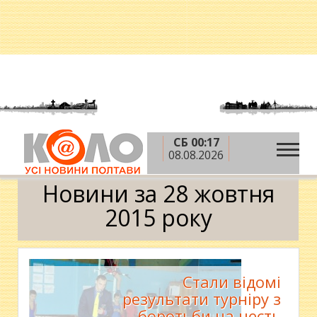
СБ 00:17
»
»
»
Головна
2015 рік
жовтень
28 жовтня
08.08.2026
Календар
Новини за 28 жовтня
2015 року
Стали відомі
результати турніру з
боротьби на честь