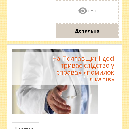
1791
Детально
На Полтавщині досі
триває слідство у
справах «помилок
лікарів»
Кримінал