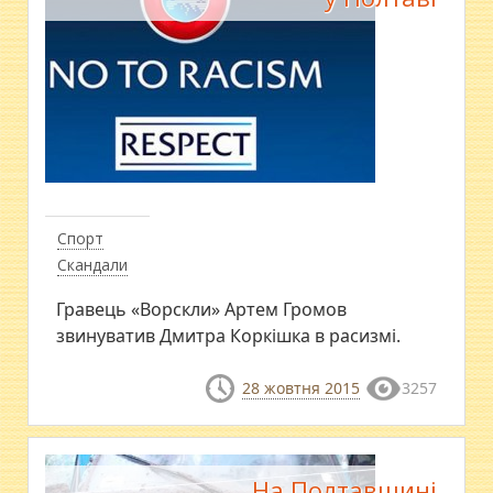
Спорт
Скандали
Гравець «Ворскли» Артем ​Громов
звинуватив Дмитра Коркішка в расизмі.
28 жовтня 2015
3257
На Полтавщині