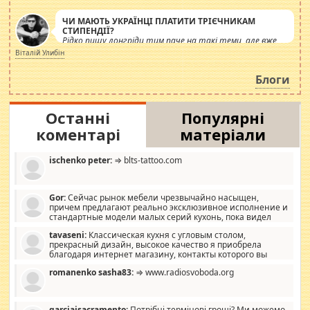
ЧИ МАЮТЬ УКРАЇНЦІ ПЛАТИТИ ТРІЄЧНИКАМ
СТИПЕНДІЇ?
Рідко пишу лонгріди тим паче на такі теми, але вже
просто дістало! Обурюють сьогоднішні інсенуації
Віталій Улибін
навколо стипендіального питання. Штучно
роздувається ще одна соціальна катастрофа.
Блоги
Останні
Популярні
коментарі
матеріали
ischenko peter:
⇒ blts-tattoo.com
Gor:
Сейчас рынок мебели чрезвычайно насыщен,
причем предлагают реально эксклюзивное исполнение и
стандартные модели малых серий кухонь, пока видел
отличную кухонную мебель по дизайну, мало походит на
tavaseni:
Классическая кухня с угловым столом,
стандартные формы, в MebelOk, креативненько и что главное -
прекрасный дизайн, высокое качество я приобрела
со вкусом все в порядке, без ненужных наворотов удорожающих
благодаря интернет магазину, контакты которого вы
мебель, а это не последний фактор.
можете просмотреть https://mwood.com.ua.
romanenko sasha83:
⇒ www.radiosvoboda.org
garciajsacramento:
Потрібні термінові гроші? Ми можемо