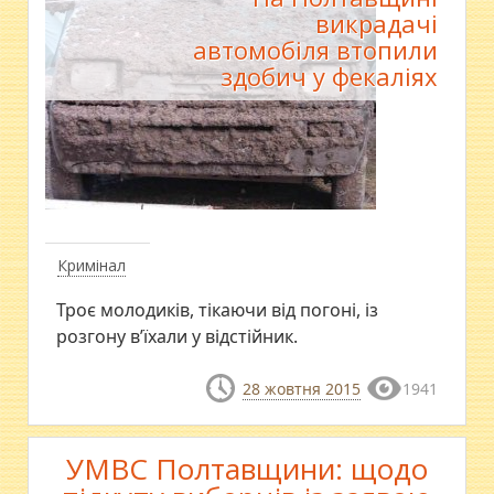
викрадачі
автомобіля втопили
здобич у фекаліях
Кримінал
​Троє молодиків, тікаючи від погоні, із
розгону в’їхали у відстійник.
28 жовтня 2015
1941
УМВС Полтавщини: щодо