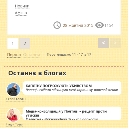
Новини
Афіша
28 жовтня 2015
1154
<
>
1
2
Перша
Остання
Переглядаємо 11 - 17 із 17
Останнє в блогах
КАПЛІНУ ПОГРОЖУЮТЬ УБИВСТВОМ
Вранці невідомі підкинули мені картинку-попередження
Сергій Каплін
Медіа-консолідація у Полтаві – рецепт проти
утисків
8 вересня – Міжнародний день солідарності
журналістів.
Надія Труш