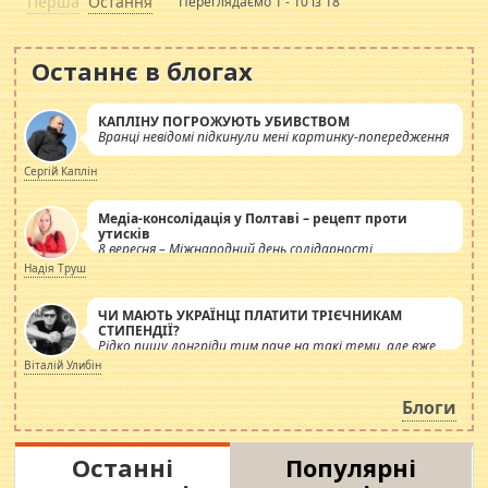
Перша
Остання
Переглядаємо 1 - 10 із 18
Останнє в блогах
КАПЛІНУ ПОГРОЖУЮТЬ УБИВСТВОМ
Вранці невідомі підкинули мені картинку-попередження
Сергій Каплін
Медіа-консолідація у Полтаві – рецепт проти
утисків
8 вересня – Міжнародний день солідарності
журналістів.
Надія Труш
ЧИ МАЮТЬ УКРАЇНЦІ ПЛАТИТИ ТРІЄЧНИКАМ
СТИПЕНДІЇ?
Рідко пишу лонгріди тим паче на такі теми, але вже
просто дістало! Обурюють сьогоднішні інсенуації
Віталій Улибін
навколо стипендіального питання. Штучно
роздувається ще одна соціальна катастрофа.
Блоги
Останні
Популярні