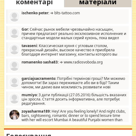
коментарі
матеріали
ischenko peter:
⇒ blts-tattoo.com
Gor:
Сейчас рынок мебели чрезвычайно насыщен,
причем предлагают реально эксклюзивное исполнение и
стандартные модели малых серий кухонь, пока видел
отличную кухонную мебель по дизайну, мало походит на
tavaseni:
Классическая кухня с угловым столом,
стандартные формы, в MebelOk, креативненько и что главное -
прекрасный дизайн, высокое качество я приобрела
со вкусом все в порядке, без ненужных наворотов удорожающих
благодаря интернет магазину, контакты которого вы
мебель, а это не последний фактор.
можете просмотреть https://mwood.com.ua.
romanenko sasha83:
⇒ www.radiosvoboda.org
garciajsacramento:
Потрібні термінові гроші? Ми можемо
допомогти! Ви зараз переживаєте або ви в біді? Таким
чином, ми даємо вам можливість розвивати нові
розробки. Як багата людина, я почуваю себе зобов'язаним
mumiyo:
З дати публікації (27.05.2016) більшість вказаних
допомагати людям, які намагаються дати їм шанс. Кожен
цін зросла. Стаття досить інформативна, але потребує
заслуговує на другий шанс, і, оскільки влада не зможе, вони
редагування.
повинні приймати від інших. Для нас нема багато суми, і зрілість
ми визначаємо за взаємною згодою. Ні сюрпризів, ні додаткових
zoyasharma189:
Hey! Are you feeling lonely? And night clubs,
витрат, а тільки узгоджених сум і нічого іншого. Не чекайте і не
bars, sightseeing, romantic dinner or to spend leisure time
коментуйте цей пост. Введіть суму, яку ви хочете подати, і ми
with her will escort Mumbai A beautiful Punjabi women than
зв'яжемося з вами з усіма варіантами. зв'яжіться з нами
sexy escort companion in arms that you guys feel like 5 star luxury
сьогодні на garciajsacramento@gmail.com Вам потрібні термінові
hotel had to spend the night in their search for loved solitaire free
гроші? Ми можемо допомогти!
maintenance stops in Mumbai. Here we offer fair and very attractive
Голосування