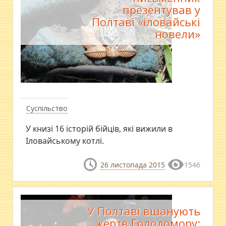
презентував у
Полтаві «іловайські
новели»
Суспільство
​У книзі 16 історій бійців, які вижили в
Іловайському котлі.
26 листопада 2015
1546
У Полтаві вшанують
жертв Голодомору: