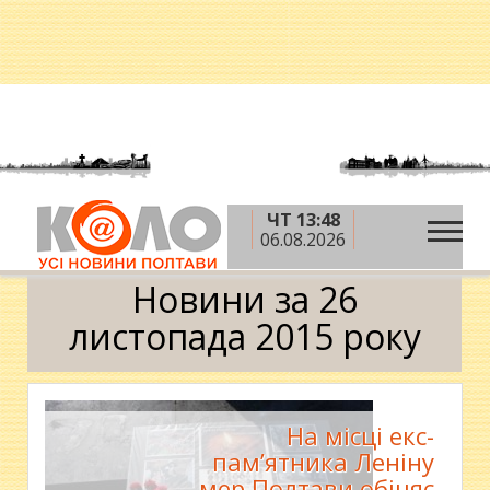
ЧТ 13:48
»
»
»
Головна
2015 рік
листопад
26 листопада
06.08.2026
Календар
Новини за 26
листопада 2015 року
На місці екс-
пам’ятника Леніну
мер Полтави обіцяє