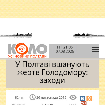
ПТ 21:05
»
»
»
Головна
Новини
Суспільство
У Полтаві
07.08.2026
вшанують жертв Голодомору: заходи
У Полтаві вшанують
жертв Голодомору:
заходи
Юлія
26 листопада 2015