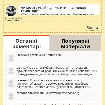
ЧИ МАЮТЬ УКРАЇНЦІ ПЛАТИТИ ТРІЄЧНИКАМ
СТИПЕНДІЇ?
Рідко пишу лонгріди тим паче на такі теми, але вже
просто дістало! Обурюють сьогоднішні інсенуації
Віталій Улибін
навколо стипендіального питання. Штучно
роздувається ще одна соціальна катастрофа.
Блоги
Останні
Популярні
коментарі
матеріали
ischenko peter:
⇒ blts-tattoo.com
Gor:
Сейчас рынок мебели чрезвычайно насыщен,
причем предлагают реально эксклюзивное исполнение и
стандартные модели малых серий кухонь, пока видел
отличную кухонную мебель по дизайну, мало походит на
tavaseni:
Классическая кухня с угловым столом,
стандартные формы, в MebelOk, креативненько и что главное -
прекрасный дизайн, высокое качество я приобрела
со вкусом все в порядке, без ненужных наворотов удорожающих
благодаря интернет магазину, контакты которого вы
мебель, а это не последний фактор.
можете просмотреть https://mwood.com.ua.
romanenko sasha83:
⇒ www.radiosvoboda.org