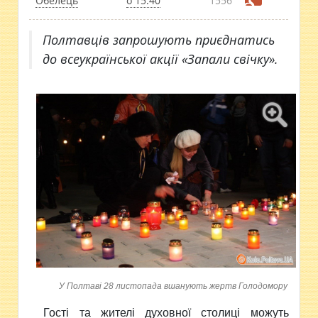
Обелець
о 15:40
1556
Полтавців запрошують приєднатись
до всеукраїнської акції «Запали свічку».
У Полтаві 28 листопада вшанують жертв Голодомору
Гості та
жителі духовної столиці можуть