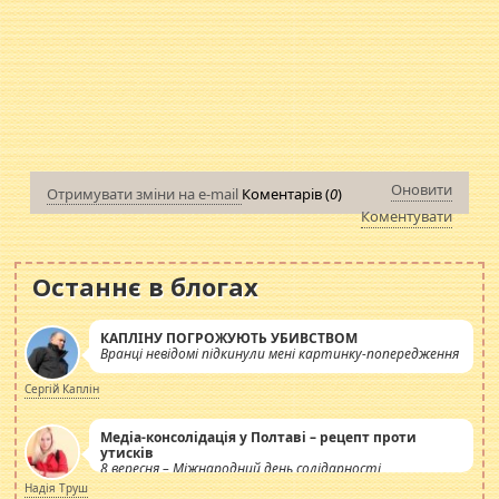
Оновити
Отримувати зміни на e-mail
Коментарів (
0
)
Коментувати
Останнє в блогах
КАПЛІНУ ПОГРОЖУЮТЬ УБИВСТВОМ
Вранці невідомі підкинули мені картинку-попередження
Сергій Каплін
Медіа-консолідація у Полтаві – рецепт проти
утисків
8 вересня – Міжнародний день солідарності
журналістів.
Надія Труш