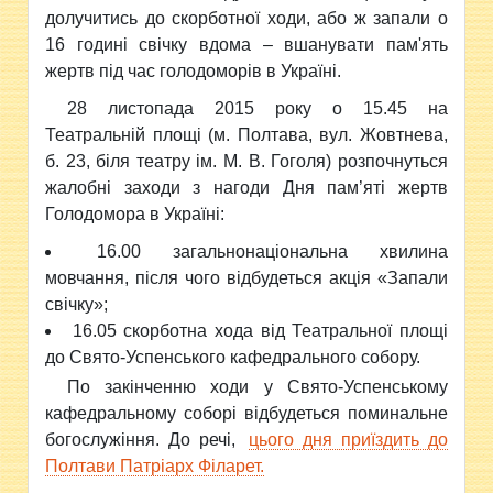
долучитись до скорботної ходи, або ж запали о
16 годині свічку вдома – вшанувати пам'ять
жертв під час голодоморів в Україні.
28 листопада 2015 року о 15.45 на
Театральній площі (м. Полтава, вул. Жовтнева,
б. 23, біля театру ім. М. В. Гоголя) розпочнуться
жалобні заходи з нагоди Дня пам’яті жертв
Голодомора в Україні:
16.00 загальнонаціональна хвилина
мовчання, після чого відбудеться акція «Запали
свічку»;
16.05 скорботна хода від Театральної площі
до Свято-Успенського кафедрального собору.
По закінченню ходи у Свято-Успенському
кафедральному соборі відбудеться поминальне
богослужіння. До речі,
цього дня приїздить до
Полтави Патріарх Філарет.