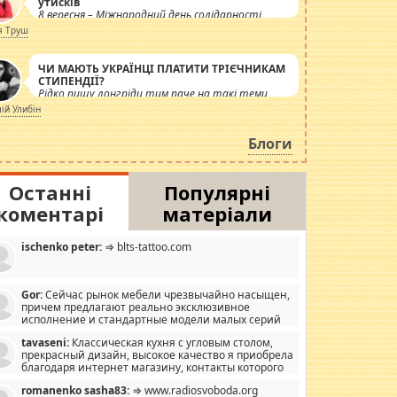
утисків
8 вересня – Міжнародний день солідарності
журналістів.
я Труш
ЧИ МАЮТЬ УКРАЇНЦІ ПЛАТИТИ ТРІЄЧНИКАМ
СТИПЕНДІЇ?
Рідко пишу лонгріди тим паче на такі теми,
але вже просто дістало! Обурюють сьогоднішні
лій Улибін
інсенуації навколо стипендіального питання.
Штучно роздувається ще одна соціальна
Блоги
катастрофа.
Останні
Популярні
коментарі
матеріали
ischenko peter:
⇒ blts-tattoo.com
Gor:
Сейчас рынок мебели чрезвычайно насыщен,
причем предлагают реально эксклюзивное
исполнение и стандартные модели малых серий
хонь, пока видел отличную кухонную мебель по
tavaseni:
Классическая кухня с угловым столом,
зайну, мало походит на стандартные формы, в MebelOk,
прекрасный дизайн, высокое качество я приобрела
еативненько и что главное - со вкусом все в порядке,
благодаря интернет магазину, контакты которого
з ненужных наворотов удорожающих мебель, а это не
 можете просмотреть https://mwood.com.ua.
следний фактор.
romanenko sasha83:
⇒ www.radiosvoboda.org