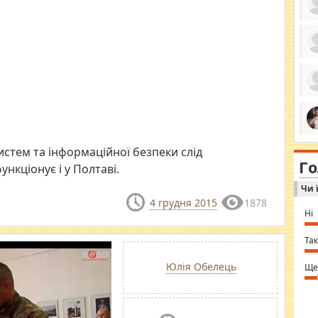
ро
се
да
ос
ін
за
тіл
ком
bea
ми
tha
стем та інформаційної безпеки слід
на
nig
Г
по
функціонує і у Полтаві.
in 
Sol
Чи 
Ind
gir
4 грудня 2015
1878
bod
Ні
alw
Mir
you
Так
⇒ 
Юлія Обелець
Ще