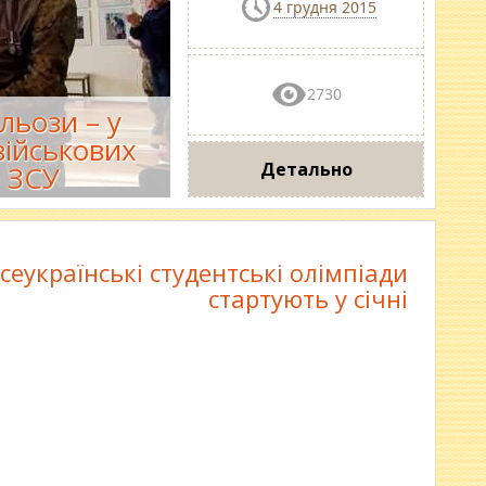
4 грудня 2015
2730
льози – у
військових
Детально
 ЗСУ
сеукраїнські студентські олімпіади
стартують у січні