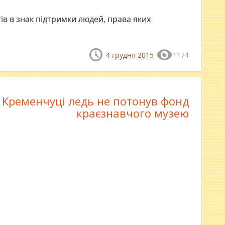
ів в знак підтримки людей, права яких
4 грудня 2015
1174
 Кременчуці ледь не потонув фонд
краєзнавчого музею