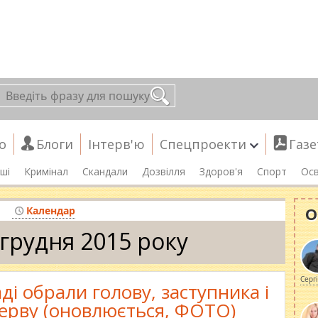
о
Блоги
Інтерв'ю
Спецпроекти
Газе
ші
Кримінал
Скандали
Дозвілля
Здоров'я
Спорт
Осв
О
я
Календар
 грудня 2015 року
Серг
ді обрали голову, заступника і
ерву (оновлюється, ФОТО)