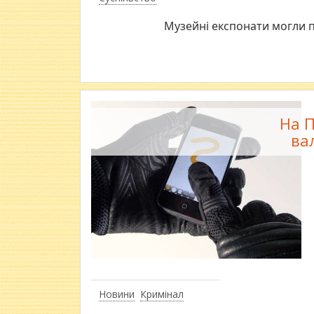
Музейні експонати могли 
На П
ва
Новини
Кримінал