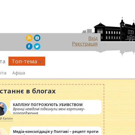
Вхід
Реєстрація
та
Топ-тема
іта
Афіша
станнє в блогах
КАПЛІНУ ПОГРОЖУЮТЬ УБИВСТВОМ
Вранці невідомі підкинули мені картинку-
попередження
ій Каплін
Медіа-консолідація у Полтаві – рецепт проти