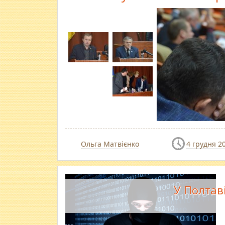
Ольга Матвієнко
4 грудня 2
У Полтаві