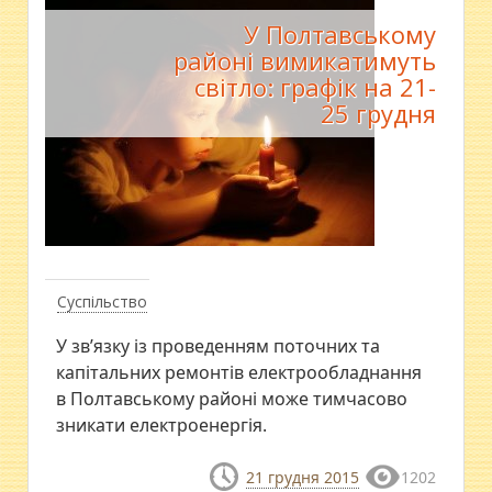
У Полтавському
районі вимикатимуть
світло: графік на 21-
25 грудня
Суспільство
У зв’язку із проведенням поточних та
капітальних ремонтів електрообладнання
в Полтавському районі може тимчасово
зникати електроенергія.
21 грудня 2015
1202