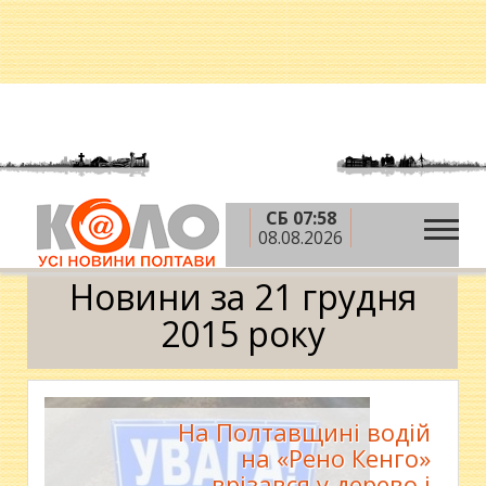
СБ 07:58
»
»
»
Головна
2015 рік
грудень
21 грудня
08.08.2026
Календар
Новини за 21 грудня
2015 року
На Полтавщині водій
на «Рено Кенго»
врізався у дерево і