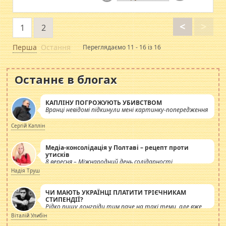
<
>
1
2
Перша
Остання
Переглядаємо 11 - 16 із 16
Останнє в блогах
КАПЛІНУ ПОГРОЖУЮТЬ УБИВСТВОМ
Вранці невідомі підкинули мені картинку-попередження
Сергій Каплін
Медіа-консолідація у Полтаві – рецепт проти
утисків
8 вересня – Міжнародний день солідарності
журналістів.
Надія Труш
ЧИ МАЮТЬ УКРАЇНЦІ ПЛАТИТИ ТРІЄЧНИКАМ
СТИПЕНДІЇ?
Рідко пишу лонгріди тим паче на такі теми, але вже
просто дістало! Обурюють сьогоднішні інсенуації
Віталій Улибін
навколо стипендіального питання. Штучно