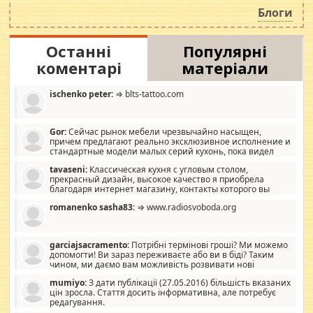
роздувається ще одна соціальна катастрофа.
Блоги
Останні
Популярні
коментарі
матеріали
ischenko peter:
⇒ blts-tattoo.com
Gor:
Сейчас рынок мебели чрезвычайно насыщен,
причем предлагают реально эксклюзивное исполнение и
стандартные модели малых серий кухонь, пока видел
отличную кухонную мебель по дизайну, мало походит на
tavaseni:
Классическая кухня с угловым столом,
стандартные формы, в MebelOk, креативненько и что главное -
прекрасный дизайн, высокое качество я приобрела
со вкусом все в порядке, без ненужных наворотов удорожающих
благодаря интернет магазину, контакты которого вы
мебель, а это не последний фактор.
можете просмотреть https://mwood.com.ua.
romanenko sasha83:
⇒ www.radiosvoboda.org
garciajsacramento:
Потрібні термінові гроші? Ми можемо
допомогти! Ви зараз переживаєте або ви в біді? Таким
чином, ми даємо вам можливість розвивати нові
розробки. Як багата людина, я почуваю себе зобов'язаним
mumiyo:
З дати публікації (27.05.2016) більшість вказаних
допомагати людям, які намагаються дати їм шанс. Кожен
цін зросла. Стаття досить інформативна, але потребує
заслуговує на другий шанс, і, оскільки влада не зможе, вони
редагування.
повинні приймати від інших. Для нас нема багато суми, і зрілість