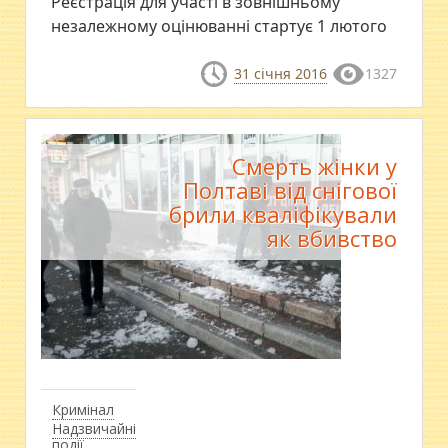
Реєстрація для участі в зовнішньому
незалежному оцінюванні стартує 1 лютого
31 січня 2016
1327
Смерть жінки у
Полтаві від снігової
брили кваліфікували
як вбивство
Кримінал
Надзвичайні
події