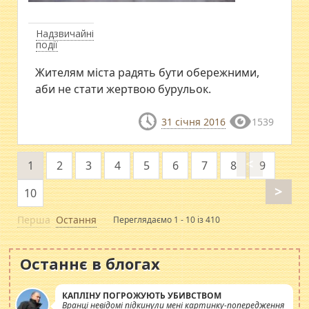
Надзвичайні
події
Жителям міста радять бути обережними,
аби не стати жертвою бурульок.
31 січня 2016
1539
<
1
2
3
4
5
6
7
8
9
>
10
Перша
Остання
Переглядаємо 1 - 10 із 410
Останнє в блогах
КАПЛІНУ ПОГРОЖУЮТЬ УБИВСТВОМ
Вранці невідомі підкинули мені картинку-попередження