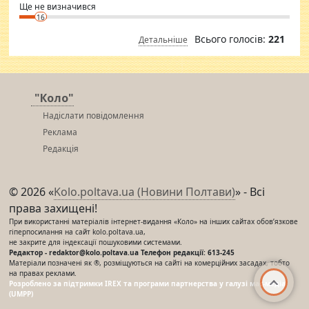
Ще не визначився
16
Всього голосів:
221
Детальніше
"Коло"
Надіслати повідомлення
Реклама
Редакція
© 2026 «
Kolo.poltava.ua (Новини Полтави)
» - Всі
права захищені!
При використанні матеріалів інтернет-видання «Коло» на інших сайтах обов’язкове
гіперпосилання на сайт kolo.poltava.ua,
не закрите для індексації пошуковими системами.
Редактор - redaktor@kolo.poltava.ua Телефон редакції: 613-245
Матеріали позначені як ®, розміщуються на сайті на комерційних засадах, тобто
на правах реклами.
Розроблено за підтримки IREX та програми партнерства у галузі мас-медіа
(UMPP)