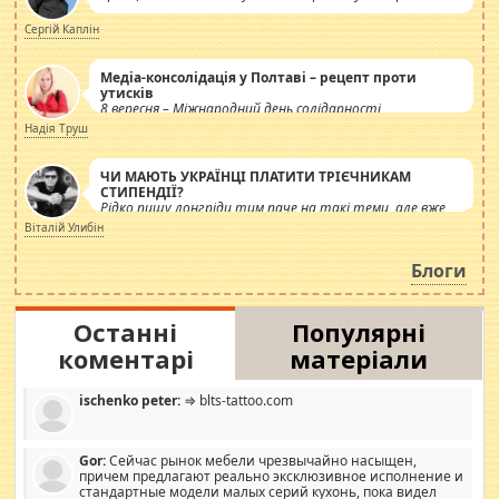
Сергій Каплін
Медіа-консолідація у Полтаві – рецепт проти
утисків
8 вересня – Міжнародний день солідарності
журналістів.
Надія Труш
ЧИ МАЮТЬ УКРАЇНЦІ ПЛАТИТИ ТРІЄЧНИКАМ
СТИПЕНДІЇ?
Рідко пишу лонгріди тим паче на такі теми, але вже
просто дістало! Обурюють сьогоднішні інсенуації
Віталій Улибін
навколо стипендіального питання. Штучно
роздувається ще одна соціальна катастрофа.
Блоги
Останні
Популярні
коментарі
матеріали
ischenko peter:
⇒ blts-tattoo.com
Gor:
Сейчас рынок мебели чрезвычайно насыщен,
причем предлагают реально эксклюзивное исполнение и
стандартные модели малых серий кухонь, пока видел