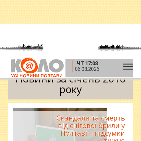
ЧТ 17:08
»
»
Головна
2016 рік
січень
Календар
06.08.2026
Новини за січень 2016
року
Скандали та смерть
від снігової брили у
Полтаві – підсумки
тижня