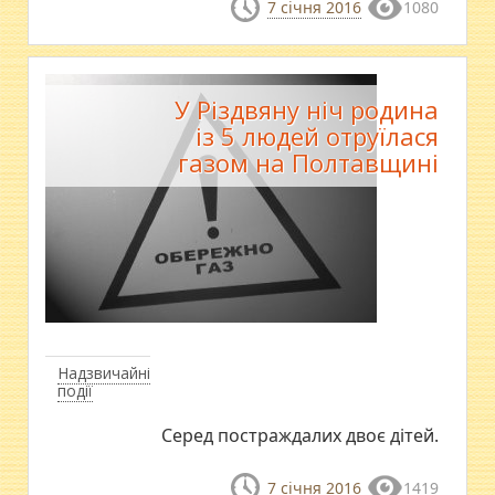
7 січня 2016
1080
У Різдвяну ніч родина
із 5 людей отруїлася
газом на Полтавщині
Надзвичайні
події
Серед постраждалих двоє дітей.
7 січня 2016
1419