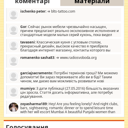
коментарі
матеріали
ischenko peter:
⇒ blts-tattoo.com
Gor:
Сейчас рынок мебели чрезвычайно насыщен,
причем предлагают реально эксклюзивное исполнение и
стандартные модели малых серий кухонь, пока видел
отличную кухонную мебель по дизайну, мало походит на
tavaseni:
Классическая кухня с угловым столом,
стандартные формы, в MebelOk, креативненько и что главное -
прекрасный дизайн, высокое качество я приобрела
со вкусом все в порядке, без ненужных наворотов удорожающих
благодаря интернет магазину, контакты которого вы
мебель, а это не последний фактор.
можете просмотреть https://mwood.com.ua.
romanenko sasha83:
⇒ www.radiosvoboda.org
garciajsacramento:
Потрібні термінові гроші? Ми можемо
допомогти! Ви зараз переживаєте або ви в біді? Таким
чином, ми даємо вам можливість розвивати нові
розробки. Як багата людина, я почуваю себе зобов'язаним
mumiyo:
З дати публікації (27.05.2016) більшість вказаних
допомагати людям, які намагаються дати їм шанс. Кожен
цін зросла. Стаття досить інформативна, але потребує
заслуговує на другий шанс, і, оскільки влада не зможе, вони
редагування.
повинні приймати від інших. Для нас нема багато суми, і зрілість
ми визначаємо за взаємною згодою. Ні сюрпризів, ні додаткових
zoyasharma189:
Hey! Are you feeling lonely? And night clubs,
витрат, а тільки узгоджених сум і нічого іншого. Не чекайте і не
bars, sightseeing, romantic dinner or to spend leisure time
коментуйте цей пост. Введіть суму, яку ви хочете подати, і ми
with her will escort Mumbai A beautiful Punjabi women than
зв'яжемося з вами з усіма варіантами. зв'яжіться з нами
sexy escort companion in arms that you guys feel like 5 star luxury
сьогодні на garciajsacramento@gmail.com Вам потрібні термінові
hotel had to spend the night in their search for loved solitaire free
гроші? Ми можемо допомогти!
maintenance stops in Mumbai. Here we offer fair and very attractive
Голосування
woman "Love Solitaire" beautiful figure and shapely body shapes.