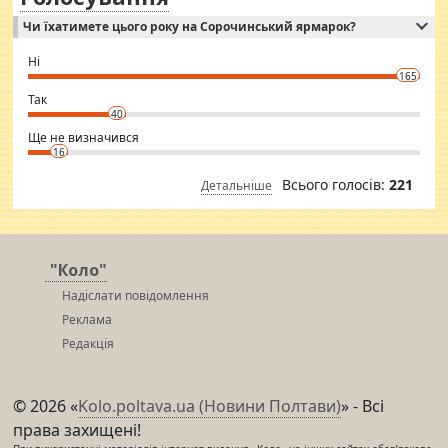
Independent escort in Mumbai, truthful, friendly and cheerful girl.
Чи їхатимете цього року на Сорочинський ярмарок?
WhatsApp via an easily can see the latest pictures of her body and the
godly. Variety is the spice of life, he believes, so always travel and
want to meet new people. Sakshi Mirchandani health and figure
Ні
conscious in order to keep yourself fit and regularly go to the health
165
club.
⇒ sakshimirchandani.com
Так
40
Ще не визначився
16
Всього голосів:
221
Детальніше
"Коло"
Надіслати повідомлення
Реклама
Редакція
© 2026 «
Kolo.poltava.ua (Новини Полтави)
» - Всі
права захищені!