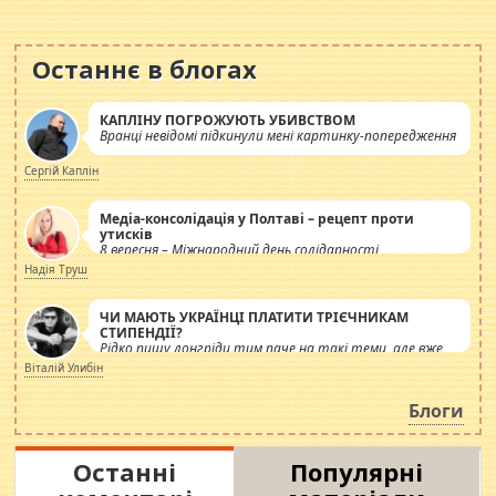
Останнє в блогах
КАПЛІНУ ПОГРОЖУЮТЬ УБИВСТВОМ
Вранці невідомі підкинули мені картинку-попередження
Сергій Каплін
Медіа-консолідація у Полтаві – рецепт проти
утисків
8 вересня – Міжнародний день солідарності
журналістів.
Надія Труш
ЧИ МАЮТЬ УКРАЇНЦІ ПЛАТИТИ ТРІЄЧНИКАМ
СТИПЕНДІЇ?
Рідко пишу лонгріди тим паче на такі теми, але вже
просто дістало! Обурюють сьогоднішні інсенуації
Віталій Улибін
навколо стипендіального питання. Штучно
роздувається ще одна соціальна катастрофа.
Блоги
Останні
Популярні