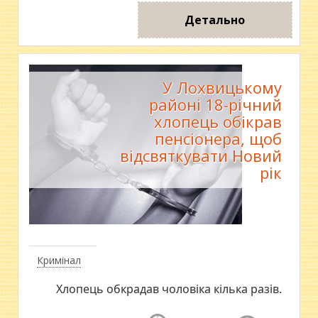
Детально
У Лохвицькому
районі 18-річний
хлопець обікрав
пенсіонера, щоб
відсвяткувати Новий
рік
Кримінал
Хлопець обкрадав чоловіка кілька разів.