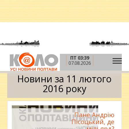
ПТ 03:39
»
»
»
Головна
2016 рік
лютий
11 лютого
07.08.2026
Календар
Новини за 11 лютого
2016 року
Пане Андрію
Пісоцький, де
мільярд?