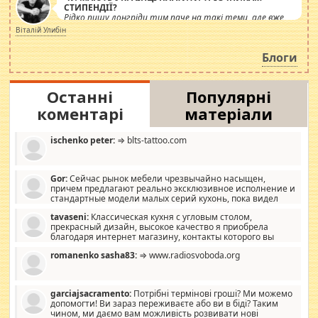
СТИПЕНДІЇ?
Рідко пишу лонгріди тим паче на такі теми, але вже
просто дістало! Обурюють сьогоднішні інсенуації
Віталій Улибін
навколо стипендіального питання. Штучно
роздувається ще одна соціальна катастрофа.
Блоги
Останні
Популярні
коментарі
матеріали
ischenko peter:
⇒ blts-tattoo.com
Gor:
Сейчас рынок мебели чрезвычайно насыщен,
причем предлагают реально эксклюзивное исполнение и
стандартные модели малых серий кухонь, пока видел
отличную кухонную мебель по дизайну, мало походит на
tavaseni:
Классическая кухня с угловым столом,
стандартные формы, в MebelOk, креативненько и что главное -
прекрасный дизайн, высокое качество я приобрела
со вкусом все в порядке, без ненужных наворотов удорожающих
благодаря интернет магазину, контакты которого вы
мебель, а это не последний фактор.
можете просмотреть https://mwood.com.ua.
romanenko sasha83:
⇒ www.radiosvoboda.org
garciajsacramento:
Потрібні термінові гроші? Ми можемо
допомогти! Ви зараз переживаєте або ви в біді? Таким
чином, ми даємо вам можливість розвивати нові