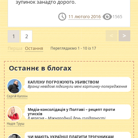
зупинок занадто дорого.
11 лютого 2016
1565
<
>
1
2
Перша
Остання
Переглядаємо 1 - 10 із 17
Останнє в блогах
КАПЛІНУ ПОГРОЖУЮТЬ УБИВСТВОМ
Вранці невідомі підкинули мені картинку-попередження
Сергій Каплін
Медіа-консолідація у Полтаві – рецепт проти
утисків
8 вересня – Міжнародний день солідарності
журналістів.
Надія Труш
ЧИ МАЮТЬ УКРАЇНЦІ ПЛАТИТИ ТРІЄЧНИКАМ