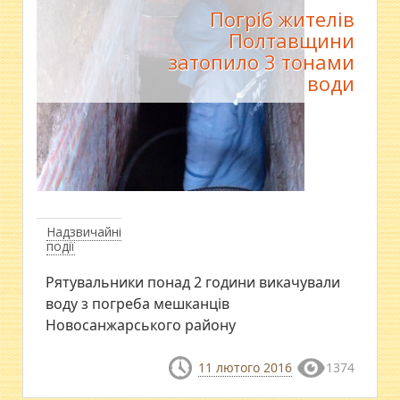
Погріб жителів
Полтавщини
затопило 3 тонами
води
Надзвичайні
події
Рятувальники понад 2 години викачували
воду з погреба мешканців
Новосанжарського району
11 лютого 2016
1374