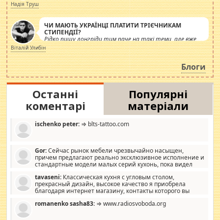
журналістів.
Надія Труш
ЧИ МАЮТЬ УКРАЇНЦІ ПЛАТИТИ ТРІЄЧНИКАМ
СТИПЕНДІЇ?
Рідко пишу лонгріди тим паче на такі теми, але вже
просто дістало! Обурюють сьогоднішні інсенуації
Віталій Улибін
навколо стипендіального питання. Штучно
роздувається ще одна соціальна катастрофа.
Блоги
Останні
Популярні
коментарі
матеріали
ischenko peter:
⇒ blts-tattoo.com
Gor:
Сейчас рынок мебели чрезвычайно насыщен,
причем предлагают реально эксклюзивное исполнение и
стандартные модели малых серий кухонь, пока видел
отличную кухонную мебель по дизайну, мало походит на
tavaseni:
Классическая кухня с угловым столом,
стандартные формы, в MebelOk, креативненько и что главное -
прекрасный дизайн, высокое качество я приобрела
со вкусом все в порядке, без ненужных наворотов удорожающих
благодаря интернет магазину, контакты которого вы
мебель, а это не последний фактор.
можете просмотреть https://mwood.com.ua.
romanenko sasha83:
⇒ www.radiosvoboda.org