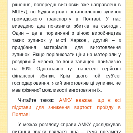
рішення, попередні висновки вже направлені в
МШЕД, по будівництву і встановленню зупинок
громадського транспорту в Полтаві. У нас
виведено два показника збитків на сьогодні.
Один – це в порівнянні з ціною виробництва
таких зупинок у місті Харкові, другий – з
придбання матеріалів для виготовлення
зупинок. Якщо порівнювати ціни на матеріали у
роздрібній мережі, то вони завищені приблизно
на 60%. Однозначно тут нанесені серйозні
фінансові збитки. Крім цього той суб’єкт
господарювання, який виготовляв ці зупинки, не
мав фізичної можливості виготовляти їх.
Читайте також:
АМКУ вважає, що є всі
підстави для зниження вартості проїзду в
Полтаві
У межах розгляду справи АМКУ досліджував
питання звідки взялася ціна – сума предмету