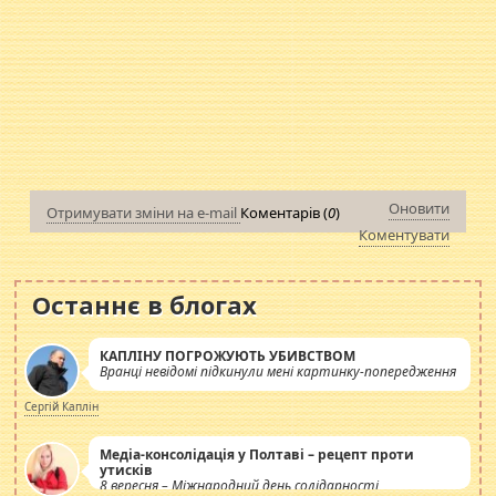
Оновити
Отримувати зміни на e-mail
Коментарів (
0
)
Коментувати
Останнє в блогах
КАПЛІНУ ПОГРОЖУЮТЬ УБИВСТВОМ
Вранці невідомі підкинули мені картинку-попередження
Сергій Каплін
Медіа-консолідація у Полтаві – рецепт проти
утисків
8 вересня – Міжнародний день солідарності