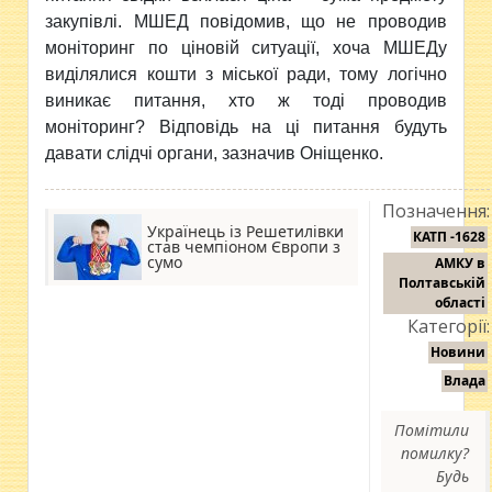
закупівлі. МШЕД повідомив, що не проводив
моніторинг по ціновій ситуації, хоча МШЕДу
виділялися кошти з міської ради, тому логічно
виникає питання, хто ж тоді проводив
моніторинг? Відповідь на ці питання будуть
давати слідчі органи, зазначив Оніщенко.
Позначення:
Українець із Решетилівки
КАТП -1628
став чемпіоном Європи з
сумо
АМКУ в
Полтавській
області
Категорії:
Новини
Влада
Помітили
помилку?
Будь