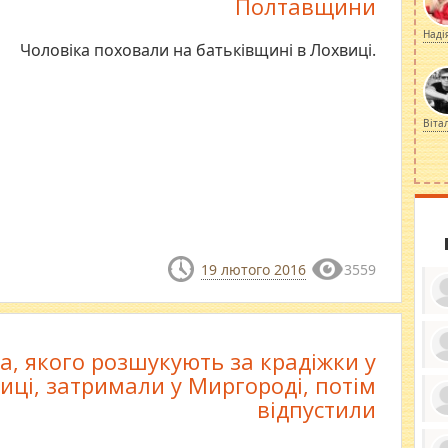
Полтавщини
Наді
​Чоловіка поховали на батьківщині в Лохвиці.
Віта
19 лютого 2016
3559
а, якого розшукують за крадіжки у
ку
иці, затримали у Миргороді, потім
ди
кр
відпустили
бе
вы
по