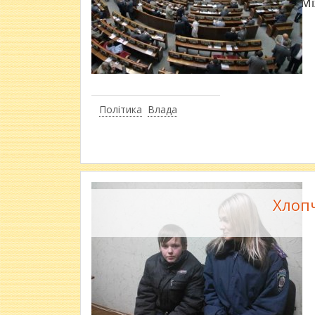
​М
Політика
Влада
Хлопч