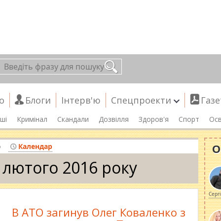
о
Блоги
Інтерв'ю
Спецпроекти
Газе
ші
Кримінал
Скандали
Дозвілля
Здоров'я
Спорт
Осв
О
о
Календар
 лютого 2016 року
Серг
В АТО загинув Олег Коваленко з