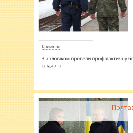
Кримінал
З чоловіком провели профілактичну бес
слідчого.
Полта