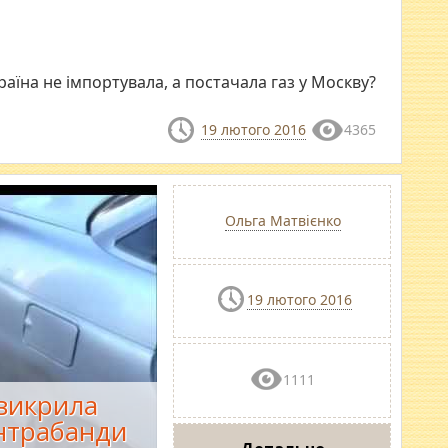
аїна не імпортувала, а постачала газ у Москву?
19 лютого 2016
4365
Ольга Матвієнко
19 лютого 2016
1111
викрила
нтрабанди