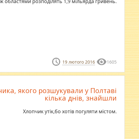
іж областями розподілять 1,9 мільярда гривень.
19 лютого 2016
1605
ика, якого розшукували у Полтаві
кілька днів, знайшли
Хлопчик утік,бо хотів погуляти містом.