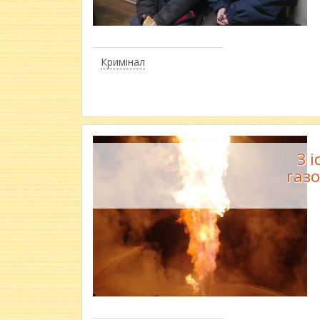
Кримінал
З 
газо