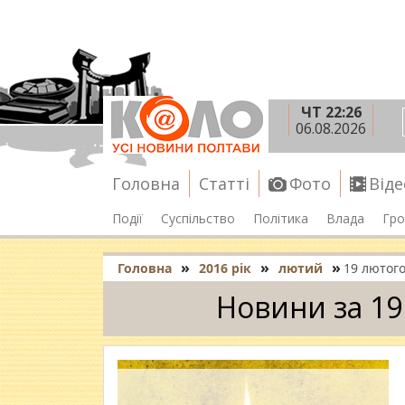
ЧТ 22:26
06.08.2026
Головна
Статті
Фото
Віде
Події
Суспільство
Політика
Влада
Гро
»
»
»
Головна
2016 рік
лютий
19 лютог
Новини за 19