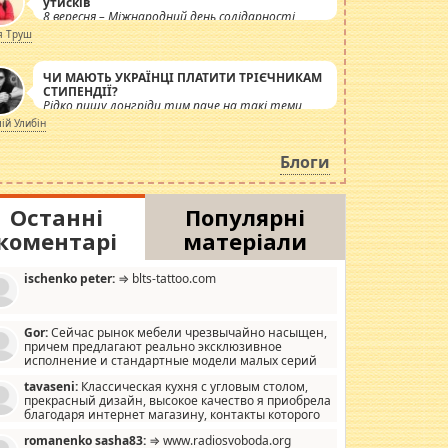
утисків
8 вересня – Міжнародний день солідарності
журналістів.
я Труш
ЧИ МАЮТЬ УКРАЇНЦІ ПЛАТИТИ ТРІЄЧНИКАМ
СТИПЕНДІЇ?
Рідко пишу лонгріди тим паче на такі теми,
але вже просто дістало! Обурюють сьогоднішні
лій Улибін
інсенуації навколо стипендіального питання.
Штучно роздувається ще одна соціальна
Блоги
катастрофа.
Останні
Популярні
коментарі
матеріали
ischenko peter:
⇒ blts-tattoo.com
Gor:
Сейчас рынок мебели чрезвычайно насыщен,
причем предлагают реально эксклюзивное
исполнение и стандартные модели малых серий
хонь, пока видел отличную кухонную мебель по
tavaseni:
Классическая кухня с угловым столом,
зайну, мало походит на стандартные формы, в MebelOk,
прекрасный дизайн, высокое качество я приобрела
еативненько и что главное - со вкусом все в порядке,
благодаря интернет магазину, контакты которого
з ненужных наворотов удорожающих мебель, а это не
 можете просмотреть https://mwood.com.ua.
следний фактор.
romanenko sasha83:
⇒ www.radiosvoboda.org