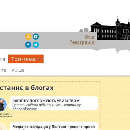
Вхід
Реєстрація
та
Топ-тема
іта
Афіша
станнє в блогах
КАПЛІНУ ПОГРОЖУЮТЬ УБИВСТВОМ
Вранці невідомі підкинули мені картинку-
попередження
ій Каплін
Медіа-консолідація у Полтаві – рецепт проти