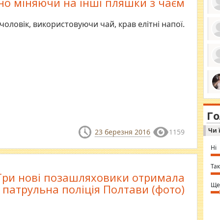
но міняючи на інші пляшки з чаєм
чоловік, використовуючи чай, крав елітні напої.
ро
се
да
ос
ін
за
тіл
ком
bea
ми
tha
на
nig
Г
по
in 
Sol
Чи 
Ind
23 березня 2016
1159
gir
bod
Ні
alw
Mir
you
Так
⇒ 
Три нові позашляховики отримала
Ще
патрульна поліція Полтави (фото)