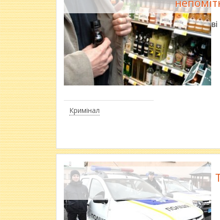
непоміт
У Полтаві 
Кримінал