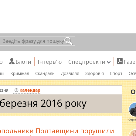
о
Блоги
Інтерв'ю
Спецпроекти
Газе
ші
Кримінал
Скандали
Дозвілля
Здоров'я
Спорт
Осв
О
езня
Календар
 березня 2016 року
Серг
опольники Полтавщини порушили