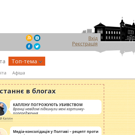
Вхід
Реєстрація
та
Топ-тема
іта
Афіша
станнє в блогах
КАПЛІНУ ПОГРОЖУЮТЬ УБИВСТВОМ
Вранці невідомі підкинули мені картинку-
попередження
ій Каплін
Медіа-консолідація у Полтаві – рецепт проти