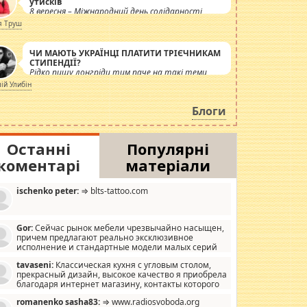
утисків
8 вересня – Міжнародний день солідарності
журналістів.
я Труш
ЧИ МАЮТЬ УКРАЇНЦІ ПЛАТИТИ ТРІЄЧНИКАМ
СТИПЕНДІЇ?
Рідко пишу лонгріди тим паче на такі теми,
але вже просто дістало! Обурюють сьогоднішні
лій Улибін
інсенуації навколо стипендіального питання.
Штучно роздувається ще одна соціальна
Блоги
катастрофа.
Останні
Популярні
коментарі
матеріали
ischenko peter:
⇒ blts-tattoo.com
Gor:
Сейчас рынок мебели чрезвычайно насыщен,
причем предлагают реально эксклюзивное
исполнение и стандартные модели малых серий
хонь, пока видел отличную кухонную мебель по
tavaseni:
Классическая кухня с угловым столом,
зайну, мало походит на стандартные формы, в MebelOk,
прекрасный дизайн, высокое качество я приобрела
еативненько и что главное - со вкусом все в порядке,
благодаря интернет магазину, контакты которого
з ненужных наворотов удорожающих мебель, а это не
 можете просмотреть https://mwood.com.ua.
следний фактор.
romanenko sasha83:
⇒ www.radiosvoboda.org