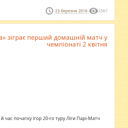
23 березня 2016
2567
а» зіграє перший домашній матч у
чемпіонаті 2 квітня
й час початку ігор 20-го туру Ліги Парі-Матч