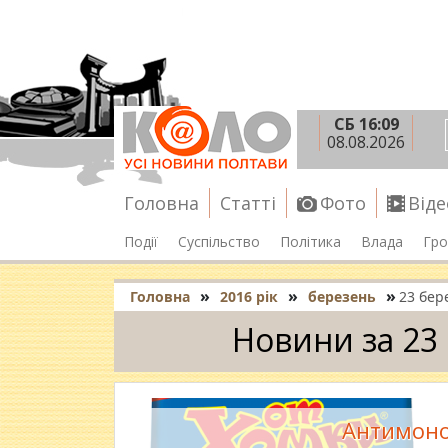
СБ 16:09
08.08.2026
Головна
Статті
Фото
Віде
Події
Суспільство
Політика
Влада
Гро
»
»
»
Головна
2016 рік
березень
23 бер
Новини за 23
Антимон