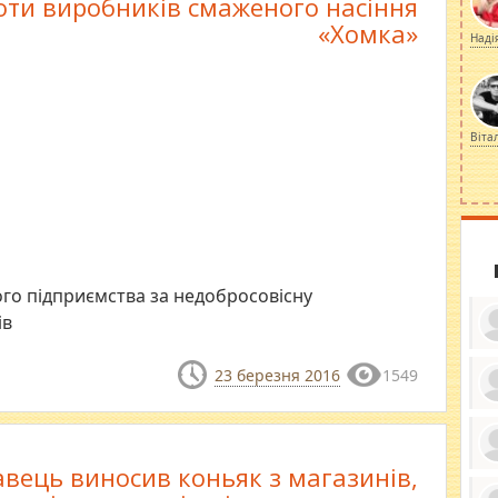
оти виробників смаженого насіння
«Хомка»
Наді
Віта
о підприємства за недобросовісну
ів
23 березня 2016
1549
ку
ди
кр
бе
вець виносив коньяк з магазинів,
вы
по