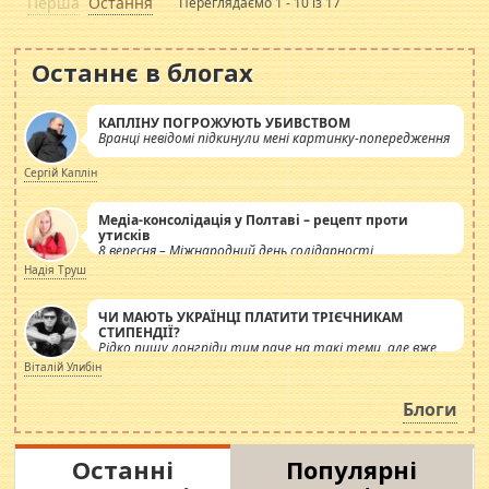
Перша
Остання
Переглядаємо 1 - 10 із 17
Останнє в блогах
КАПЛІНУ ПОГРОЖУЮТЬ УБИВСТВОМ
Вранці невідомі підкинули мені картинку-попередження
Сергій Каплін
Медіа-консолідація у Полтаві – рецепт проти
утисків
8 вересня – Міжнародний день солідарності
журналістів.
Надія Труш
ЧИ МАЮТЬ УКРАЇНЦІ ПЛАТИТИ ТРІЄЧНИКАМ
СТИПЕНДІЇ?
Рідко пишу лонгріди тим паче на такі теми, але вже
просто дістало! Обурюють сьогоднішні інсенуації
Віталій Улибін
навколо стипендіального питання. Штучно
роздувається ще одна соціальна катастрофа.
Блоги
Останні
Популярні