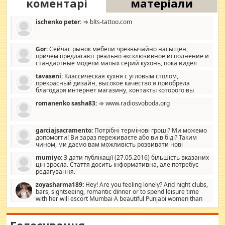
коментарі
матеріали
ischenko peter:
⇒ blts-tattoo.com
Gor:
Сейчас рынок мебели чрезвычайно насыщен,
причем предлагают реально эксклюзивное исполнение и
стандартные модели малых серий кухонь, пока видел
отличную кухонную мебель по дизайну, мало походит на
tavaseni:
Классическая кухня с угловым столом,
стандартные формы, в MebelOk, креативненько и что главное -
прекрасный дизайн, высокое качество я приобрела
со вкусом все в порядке, без ненужных наворотов удорожающих
благодаря интернет магазину, контакты которого вы
мебель, а это не последний фактор.
можете просмотреть https://mwood.com.ua.
romanenko sasha83:
⇒ www.radiosvoboda.org
garciajsacramento:
Потрібні термінові гроші? Ми можемо
допомогти! Ви зараз переживаєте або ви в біді? Таким
чином, ми даємо вам можливість розвивати нові
розробки. Як багата людина, я почуваю себе зобов'язаним
mumiyo:
З дати публікації (27.05.2016) більшість вказаних
допомагати людям, які намагаються дати їм шанс. Кожен
цін зросла. Стаття досить інформативна, але потребує
заслуговує на другий шанс, і, оскільки влада не зможе, вони
редагування.
повинні приймати від інших. Для нас нема багато суми, і зрілість
ми визначаємо за взаємною згодою. Ні сюрпризів, ні додаткових
zoyasharma189:
Hey! Are you feeling lonely? And night clubs,
витрат, а тільки узгоджених сум і нічого іншого. Не чекайте і не
bars, sightseeing, romantic dinner or to spend leisure time
коментуйте цей пост. Введіть суму, яку ви хочете подати, і ми
with her will escort Mumbai A beautiful Punjabi women than
зв'яжемося з вами з усіма варіантами. зв'яжіться з нами
sexy escort companion in arms that you guys feel like 5 star luxury
сьогодні на garciajsacramento@gmail.com Вам потрібні термінові
hotel had to spend the night in their search for loved solitaire free
гроші? Ми можемо допомогти!
maintenance stops in Mumbai. Here we offer fair and very attractive