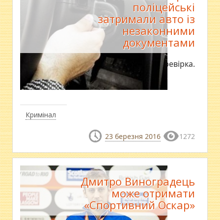
поліцейські
затримали авто із
незаконними
документами
Нині триває перевірка.
Кримінал
23 березня 2016
1272
​Дмитро Виноградець
може отримати
«Спортивний Оскар»