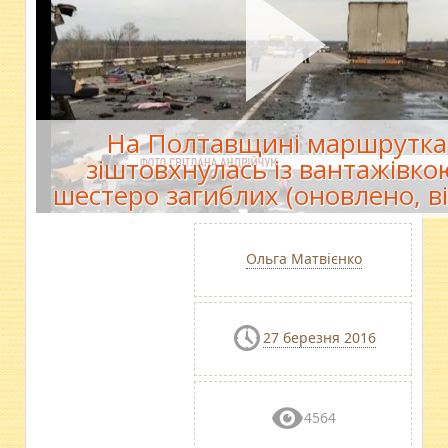
На Полтавщині маршрутка
зіштовхнулась із вантажівко
шестеро загиблих (оновлено, ві
Ольга Матвієнко
27 березня 2016
4564