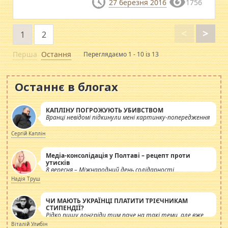
27 березня 2016
1756
<
>
1
2
Перша
Остання
Переглядаємо 1 - 10 із 13
Останнє в блогах
КАПЛІНУ ПОГРОЖУЮТЬ УБИВСТВОМ
Вранці невідомі підкинули мені картинку-попередження
Сергій Каплін
Медіа-консолідація у Полтаві – рецепт проти
утисків
8 вересня – Міжнародний день солідарності
журналістів.
Надія Труш
ЧИ МАЮТЬ УКРАЇНЦІ ПЛАТИТИ ТРІЄЧНИКАМ
СТИПЕНДІЇ?
Рідко пишу лонгріди тим паче на такі теми, але вже
просто дістало! Обурюють сьогоднішні інсенуації
Віталій Улибін