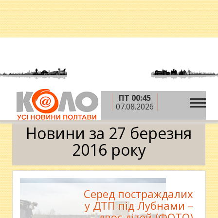
ПТ 00:45
»
»
»
Головна
2016 рік
березень
27 березня
07.08.2026
Календар
Новини за 27 березня
2016 року
Серед постраждалих
у ДТП під Лубнами –
двоє дітей (ФОТО)