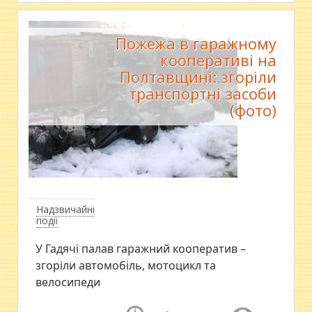
Пожежа в гаражному
кооперативі на
Полтавщині: згоріли
транспортні засоби
(фото)
Надзвичайні
події
У Гадячі палав гаражний кооператив –
згоріли автомобіль, мотоцикл та
велосипеди