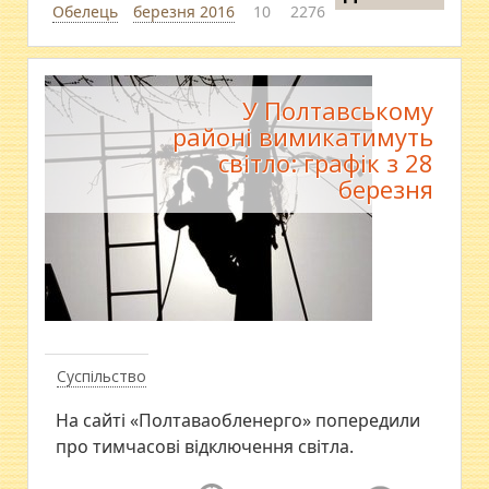
Обелець
березня 2016
10
2276
У Полтавському
районі вимикатимуть
світло: графік з 28
березня
Суспільство
На сайті «Полтаваобленерго» попередили
про тимчасові відключення світла.