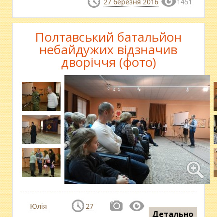
27 березня 2016
1451
Полтавський батальйон
небайдужих відзначив
дворіччя (фото)
Юлія
27
Детально