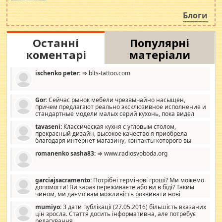
навколо стипендіального питання. Штучно
роздувається ще одна соціальна катастрофа.
Блоги
Останні
Популярні
коментарі
матеріали
ischenko peter:
⇒ blts-tattoo.com
Gor:
Сейчас рынок мебели чрезвычайно насыщен,
причем предлагают реально эксклюзивное исполнение и
стандартные модели малых серий кухонь, пока видел
отличную кухонную мебель по дизайну, мало походит на
tavaseni:
Классическая кухня с угловым столом,
стандартные формы, в MebelOk, креативненько и что главное -
прекрасный дизайн, высокое качество я приобрела
со вкусом все в порядке, без ненужных наворотов удорожающих
благодаря интернет магазину, контакты которого вы
мебель, а это не последний фактор.
можете просмотреть https://mwood.com.ua.
romanenko sasha83:
⇒ www.radiosvoboda.org
garciajsacramento:
Потрібні термінові гроші? Ми можемо
допомогти! Ви зараз переживаєте або ви в біді? Таким
чином, ми даємо вам можливість розвивати нові
розробки. Як багата людина, я почуваю себе зобов'язаним
mumiyo:
З дати публікації (27.05.2016) більшість вказаних
допомагати людям, які намагаються дати їм шанс. Кожен
цін зросла. Стаття досить інформативна, але потребує
заслуговує на другий шанс, і, оскільки влада не зможе, вони
редагування.
повинні приймати від інших. Для нас нема багато суми, і зрілість