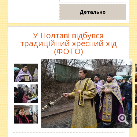
Детально
У Полтаві відбувся
традиційний хресний хід
(ФОТО)