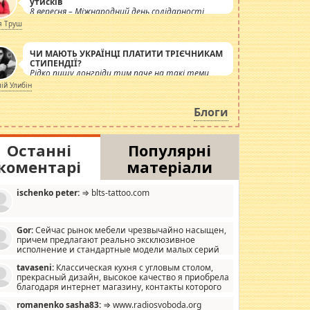
утисків
8 вересня – Міжнародний день солідарності
журналістів.
я Труш
ЧИ МАЮТЬ УКРАЇНЦІ ПЛАТИТИ ТРІЄЧНИКАМ
СТИПЕНДІЇ?
Рідко пишу лонгріди тим паче на такі теми,
але вже просто дістало! Обурюють сьогоднішні
лій Улибін
інсенуації навколо стипендіального питання.
Штучно роздувається ще одна соціальна
Блоги
катастрофа.
Останні
Популярні
коментарі
матеріали
ischenko peter:
⇒ blts-tattoo.com
Gor:
Сейчас рынок мебели чрезвычайно насыщен,
причем предлагают реально эксклюзивное
исполнение и стандартные модели малых серий
хонь, пока видел отличную кухонную мебель по
tavaseni:
Классическая кухня с угловым столом,
зайну, мало походит на стандартные формы, в MebelOk,
прекрасный дизайн, высокое качество я приобрела
еативненько и что главное - со вкусом все в порядке,
благодаря интернет магазину, контакты которого
з ненужных наворотов удорожающих мебель, а это не
 можете просмотреть https://mwood.com.ua.
следний фактор.
romanenko sasha83:
⇒ www.radiosvoboda.org