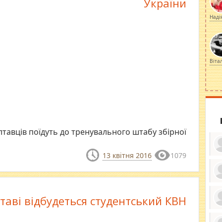
України
Наді
Віта
лтавців поїдуть до тренувального штабу збірної
13 квітня 2016
1079
ку
ди
таві відбудеться студентський КВН
кр
бе
вы
по