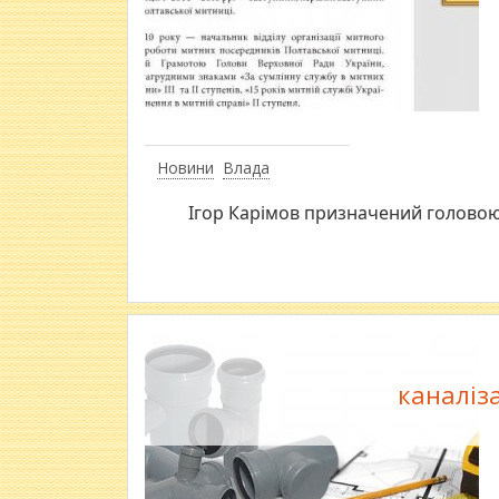
Новини
Влада
Ігор Карімов призначений головою 
каналіз