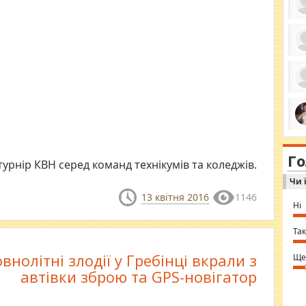
ро
се
да
ос
ін
за
тіл
ком
bea
ми
tha
на
nig
Г
по
in 
турнір КВН серед команд технікумів та коледжів.
Sol
Чи 
Ind
gir
13 квітня 2016
1146
bod
Ні
alw
Mir
you
Так
⇒ 
внолітні злодії у Гребінці вкрали з
Ще
автівки зброю та GPS-новігатор