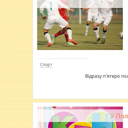
Спорт
Відразу п'ятеро по
У Пол