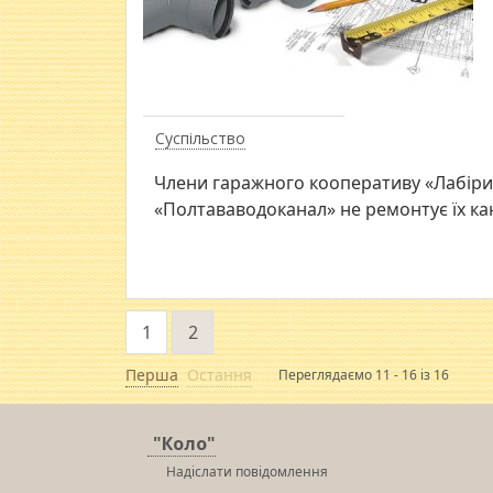
Суспільство
Члени гаражного кооперативу «Лабірин
«Полтававодоканал» не ремонтує їх кан
1
2
Перша
Остання
Переглядаємо 11 - 16 із 16
"Коло"
Надіслати повідомлення