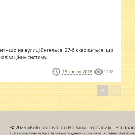
т» що на вулиці Енгельса, 27-б скаржаться, що
алізаційну систему.
13 квітня 2016
1408
<
>
© 2026 «
Kolo.poltava.ua (Новини Полтави)
» - Всі пра
При використанні матеріалів інтернет-видання «Коло» на інших сайтах обов’язкове