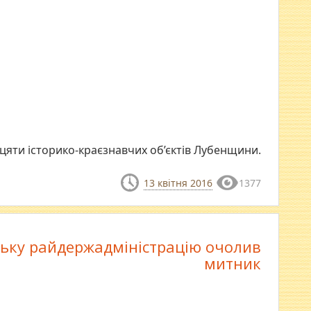
яти історико-краєзнавчих об’єктів Лубенщини.
13 квітня 2016
1377
ьку райдержадміністрацію очолив
митник