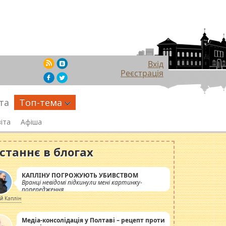
Вхід
Реєстрація
та
Топ-тема
іта
Афіша
станнє в блогах
КАПЛІНУ ПОГРОЖУЮТЬ УБИВСТВОМ
Вранці невідомі підкинули мені картинку-
попередження
ій Каплін
Медіа-консолідація у Полтаві – рецепт проти