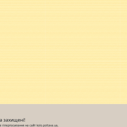
ва захищені!
 гіперпосилання на сайт kolo.poltava.ua,