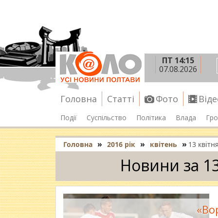
ПТ 14:15
07.08.2026
Головна
Статті
Фото
Віде
Події
Суспільство
Політика
Влада
Гро
»
»
»
Головна
2016 рік
квітень
13 квітн
Новини за 13
«Во