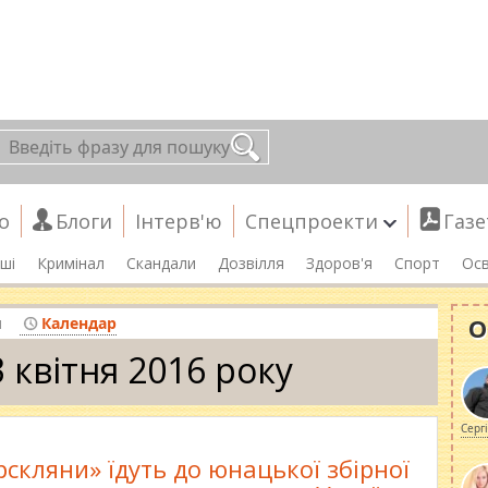
о
Блоги
Інтерв'ю
Спецпроекти
Газе
ші
Кримінал
Скандали
Дозвілля
Здоров'я
Спорт
Осв
О
я
Календар
 квітня 2016 року
Серг
рскляни» їдуть до юнацької збірної