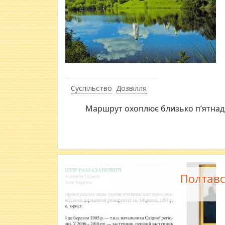
Суспільство
Дозвілля
Маршрут охоплює близько п’ятнадц
Полтавс