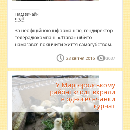
Надзвичайні
події
За неофіційною інформацією, гендиректор
телерадіокомпанії «Лтава» нібито
намагався покінчити життя самогубством.
28 квітня 2016
3037
У Миргородському
районі злодії вкрали
в односельчанки
курчат