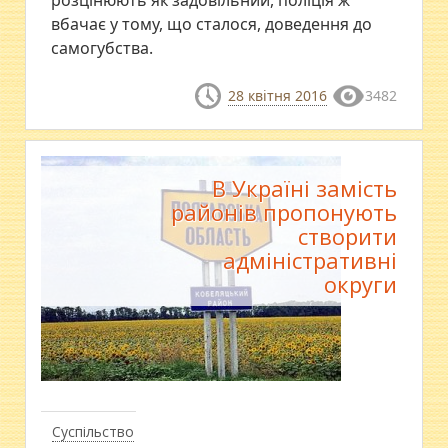
розцінюють як задовільний, поліція ж
вбачає у тому, що сталося, доведення до
самогубства.
28 квітня 2016
3482
В Україні замість
районів пропонують
створити
адміністративні
округи
Суспільство