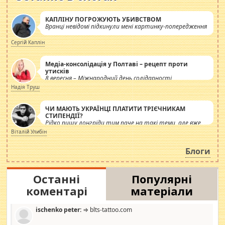
КАПЛІНУ ПОГРОЖУЮТЬ УБИВСТВОМ
Вранці невідомі підкинули мені картинку-попередження
Сергій Каплін
Медіа-консолідація у Полтаві – рецепт проти
утисків
8 вересня – Міжнародний день солідарності
журналістів.
Надія Труш
ЧИ МАЮТЬ УКРАЇНЦІ ПЛАТИТИ ТРІЄЧНИКАМ
СТИПЕНДІЇ?
Рідко пишу лонгріди тим паче на такі теми, але вже
просто дістало! Обурюють сьогоднішні інсенуації
Віталій Улибін
навколо стипендіального питання. Штучно
роздувається ще одна соціальна катастрофа.
Блоги
Останні
Популярні
коментарі
матеріали
ischenko peter:
⇒ blts-tattoo.com