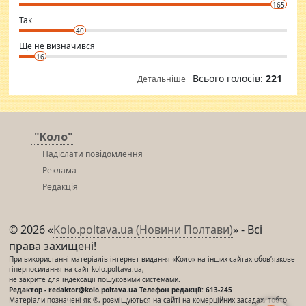
165
club.
⇒ sakshimirchandani.com
Так
40
Ще не визначився
16
Всього голосів:
221
Детальніше
"Коло"
Надіслати повідомлення
Реклама
Редакція
© 2026 «
Kolo.poltava.ua (Новини Полтави)
» - Всі
права захищені!
При використанні матеріалів інтернет-видання «Коло» на інших сайтах обов’язкове
гіперпосилання на сайт kolo.poltava.ua,
не закрите для індексації пошуковими системами.
Редактор - redaktor@kolo.poltava.ua Телефон редакції: 613-245
Матеріали позначені як ®, розміщуються на сайті на комерційних засадах, тобто