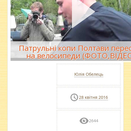
Патрульні копи Полтави перес
на велосипеди (ФОТО,ВІДЕ
Юлія Обелець
28 квітня 2016
2644