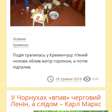
Новини
Кримінал
Подія трапилась у Кременчуці: п’яний
чоловік облив матір горілкою, а потім
підпалив.
18 травня 2016
1041
У Чорнухах «впав» черговий
Ленін, а слідом – Карл Маркс