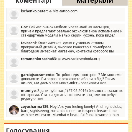
коментарі
матеріали
ischenko peter:
⇒ blts-tattoo.com
Gor:
Сейчас рынок мебели чрезвычайно насыщен,
причем предлагают реально эксклюзивное исполнение и
стандартные модели малых серий кухонь, пока видел
отличную кухонную мебель по дизайну, мало походит на
tavaseni:
Классическая кухня с угловым столом,
стандартные формы, в MebelOk, креативненько и что главное -
прекрасный дизайн, высокое качество я приобрела
со вкусом все в порядке, без ненужных наворотов удорожающих
благодаря интернет магазину, контакты которого вы
мебель, а это не последний фактор.
можете просмотреть https://mwood.com.ua.
romanenko sasha83:
⇒ www.radiosvoboda.org
garciajsacramento:
Потрібні термінові гроші? Ми можемо
допомогти! Ви зараз переживаєте або ви в біді? Таким
чином, ми даємо вам можливість розвивати нові
розробки. Як багата людина, я почуваю себе зобов'язаним
mumiyo:
З дати публікації (27.05.2016) більшість вказаних
допомагати людям, які намагаються дати їм шанс. Кожен
цін зросла. Стаття досить інформативна, але потребує
заслуговує на другий шанс, і, оскільки влада не зможе, вони
редагування.
повинні приймати від інших. Для нас нема багато суми, і зрілість
ми визначаємо за взаємною згодою. Ні сюрпризів, ні додаткових
zoyasharma189:
Hey! Are you feeling lonely? And night clubs,
витрат, а тільки узгоджених сум і нічого іншого. Не чекайте і не
bars, sightseeing, romantic dinner or to spend leisure time
коментуйте цей пост. Введіть суму, яку ви хочете подати, і ми
with her will escort Mumbai A beautiful Punjabi women than
зв'яжемося з вами з усіма варіантами. зв'яжіться з нами
sexy escort companion in arms that you guys feel like 5 star luxury
сьогодні на garciajsacramento@gmail.com Вам потрібні термінові
hotel had to spend the night in their search for loved solitaire free
гроші? Ми можемо допомогти!
maintenance stops in Mumbai. Here we offer fair and very attractive
Голосування
woman "Love Solitaire" beautiful figure and shapely body shapes.