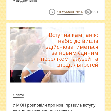
майданчиків.
18 травня 2016
991
Вступна кампанія:
набір до вишів
здійснюватиметься
за новим єдиним
переліком галузей та
спеціальностей
Освіта
У МОН розповіли про нові правила вступу
до вищих навчальних закладів.