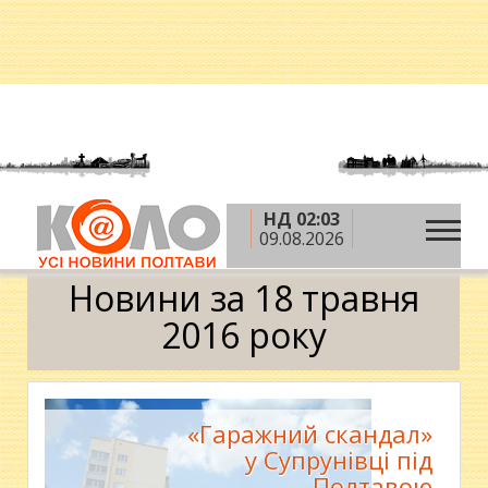
НД 02:03
»
»
»
Головна
2016 рік
травень
18 травня
09.08.2026
Календар
Новини за 18 травня
2016 року
«Гаражний скандал»
у Супрунівці під
Полтавою