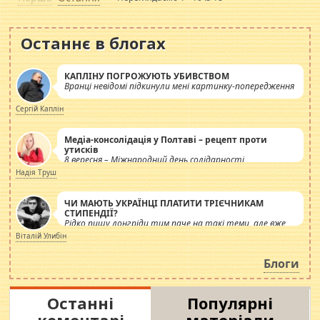
Останнє в блогах
КАПЛІНУ ПОГРОЖУЮТЬ УБИВСТВОМ
Вранці невідомі підкинули мені картинку-попередження
Сергій Каплін
Медіа-консолідація у Полтаві – рецепт проти
утисків
8 вересня – Міжнародний день солідарності
журналістів.
Надія Труш
ЧИ МАЮТЬ УКРАЇНЦІ ПЛАТИТИ ТРІЄЧНИКАМ
СТИПЕНДІЇ?
Рідко пишу лонгріди тим паче на такі теми, але вже
просто дістало! Обурюють сьогоднішні інсенуації
Віталій Улибін
навколо стипендіального питання. Штучно
роздувається ще одна соціальна катастрофа.
Блоги
Останні
Популярні