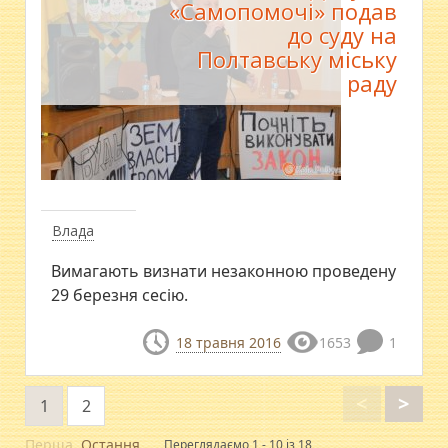
«Самопомочі» подав
до суду на
Полтавську міську
раду
Влада
Вимагають визнати незаконною проведену
29 березня сесію.
18 травня 2016
1653
1
<
>
1
2
Перша
Остання
Переглядаємо 1 - 10 із 18