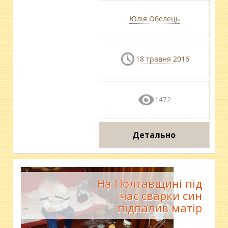
Юлія Обелець
18 травня 2016
1472
Детально
На Полтавщині під
час сварки син
підпалив матір