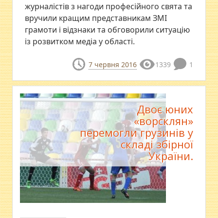
журналістів з нагоди професійного свята та
вручили кращим представникам ЗМІ
грамоти і відзнаки та обговорили ситуацію
із розвитком медіа у області.
7 червня 2016
1339
1
Двоє юних
«ворсклян»
перемогли грузинів у
складі збірної
України.