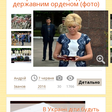
державним орденом (фото)
Андрій
7 червня
Детально
Іванов
2016
30
1766
В Україні діти будуть