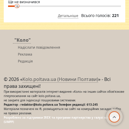
Ще не визначився
16
Всього голосів:
221
Детальніше
"Коло"
Надіслати повідомлення
Реклама
Редакція
© 2026 «
Kolo.poltava.ua (Новини Полтави)
» - Всі
права захищені!
При використанні матеріалів інтернет-видання «Коло» на інших сайтах обов’язкове
гіперпосилання на сайт kolo.poltava.ua,
не закрите для індексації пошуковими системами.
Редактор - redaktor@kolo.poltava.ua Телефон редакції: 613-245
Матеріали позначені як ®, розміщуються на сайті на комерційних засадах, тобто
на правах реклами.
Розроблено за підтримки IREX та програми партнерства у галузі мас-медіа
(UMPP)