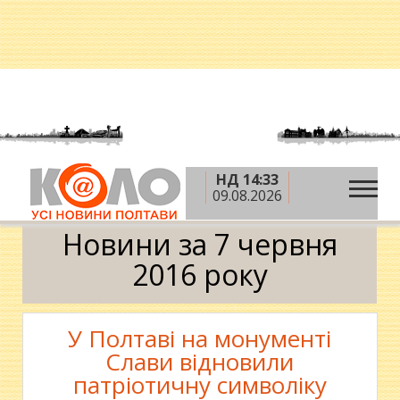
НД 14:33
»
»
»
Головна
2016 рік
червень
7 червня
09.08.2026
Календар
Новини за 7 червня
2016 року
У Полтаві на монументі
Слави відновили
патріотичну символіку