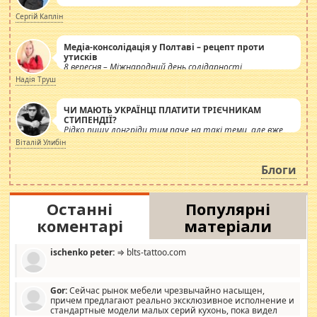
Сергій Каплін
Медіа-консолідація у Полтаві – рецепт проти
утисків
8 вересня – Міжнародний день солідарності
журналістів.
Надія Труш
ЧИ МАЮТЬ УКРАЇНЦІ ПЛАТИТИ ТРІЄЧНИКАМ
СТИПЕНДІЇ?
Рідко пишу лонгріди тим паче на такі теми, але вже
просто дістало! Обурюють сьогоднішні інсенуації
Віталій Улибін
навколо стипендіального питання. Штучно
роздувається ще одна соціальна катастрофа.
Блоги
Останні
Популярні
коментарі
матеріали
ischenko peter:
⇒ blts-tattoo.com
Gor:
Сейчас рынок мебели чрезвычайно насыщен,
причем предлагают реально эксклюзивное исполнение и
стандартные модели малых серий кухонь, пока видел