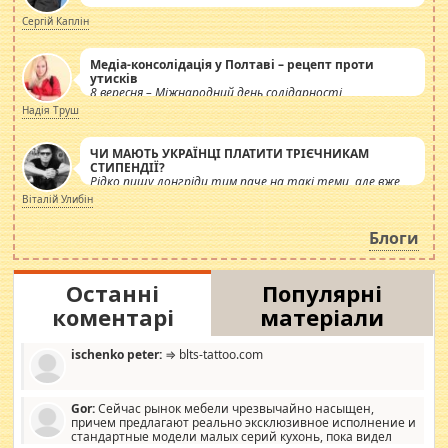
Сергій Каплін
Медіа-консолідація у Полтаві – рецепт проти
утисків
8 вересня – Міжнародний день солідарності
журналістів.
Надія Труш
ЧИ МАЮТЬ УКРАЇНЦІ ПЛАТИТИ ТРІЄЧНИКАМ
СТИПЕНДІЇ?
Рідко пишу лонгріди тим паче на такі теми, але вже
просто дістало! Обурюють сьогоднішні інсенуації
Віталій Улибін
навколо стипендіального питання. Штучно
роздувається ще одна соціальна катастрофа.
Блоги
Останні
Популярні
коментарі
матеріали
ischenko peter:
⇒ blts-tattoo.com
Gor:
Сейчас рынок мебели чрезвычайно насыщен,
причем предлагают реально эксклюзивное исполнение и
стандартные модели малых серий кухонь, пока видел