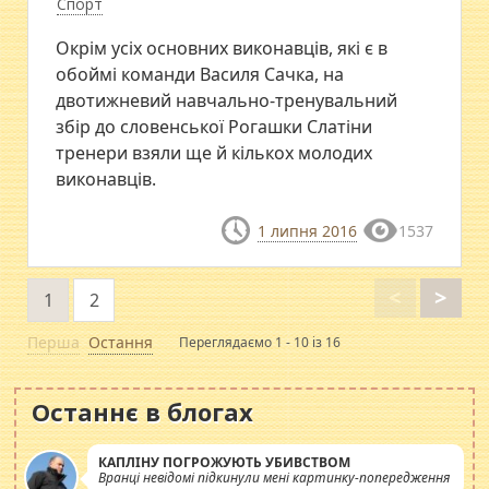
Спорт
​Окрім усіх основних виконавців, які є в
обоймі команди Василя Сачка, на
двотижневий навчально-тренувальний
збір до словенської Рогашки Слатіни
тренери взяли ще й кількох молодих
виконавців.
1 липня 2016
1537
<
>
1
2
Перша
Остання
Переглядаємо 1 - 10 із 16
Останнє в блогах
КАПЛІНУ ПОГРОЖУЮТЬ УБИВСТВОМ
Вранці невідомі підкинули мені картинку-попередження