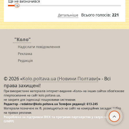
Ще не визначився
16
Всього голосів:
221
Детальніше
"Коло"
Надіслати повідомлення
Реклама
Редакція
© 2026 «
Kolo.poltava.ua (Новини Полтави)
» - Всі
права захищені!
При використанні матеріалів інтернет-видання «Коло» на інших сайтах обов’язкове
гіперпосилання на сайт kolo.poltava.ua,
не закрите для індексації пошуковими системами.
Редактор - redaktor@kolo.poltava.ua Телефон редакції: 613-245
Матеріали позначені як ®, розміщуються на сайті на комерційних засадах, тобто
на правах реклами.
Розроблено за підтримки IREX та програми партнерства у галузі мас-медіа
(UMPP)