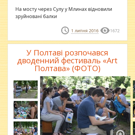
На мосту через Сулу у Млинах відновили
зруйновані балки
1 липня 2016
1672
У Полтаві розпочався
дводенний фестиваль «Art
Полтава» (ФОТО)