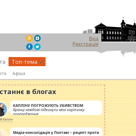
Вхід
Реєстрація
та
Топ-тема
іта
Афіша
станнє в блогах
КАПЛІНУ ПОГРОЖУЮТЬ УБИВСТВОМ
Вранці невідомі підкинули мені картинку-
попередження
ій Каплін
Медіа-консолідація у Полтаві – рецепт проти