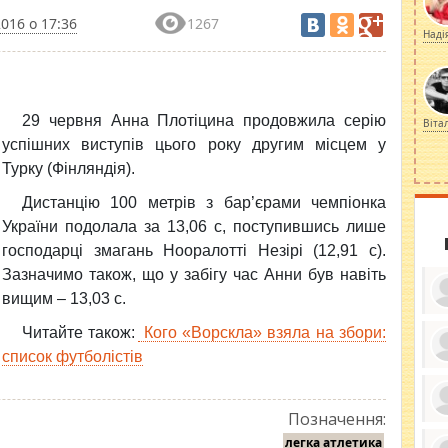
016 о 17:36
1267
Наді
29 червня Анна Плотіцина продовжила серію
Віта
успішних виступів цього року другим місцем у
Турку (Фінляндія).
Дистанцію 100 метрів з бар’єрами чемпіонка
України подолала за 13,06 с, поступившись лише
господарці змагань Нооралотті Незірі (12,91 с).
Зазначимо також, що у забігу час Анни був навіть
вищим – 13,03 с.
Читайте також:
Кого «Ворскла» взяла на збори:
список футболістів
ку
ди
кр
Позначення:
бе
вы
по
легка атлетика