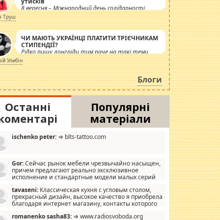
утисків
8 вересня – Міжнародний день солідарності
журналістів.
я Труш
ЧИ МАЮТЬ УКРАЇНЦІ ПЛАТИТИ ТРІЄЧНИКАМ
СТИПЕНДІЇ?
Рідко пишу лонгріди тим паче на такі теми,
але вже просто дістало! Обурюють сьогоднішні
лій Улибін
інсенуації навколо стипендіального питання.
Штучно роздувається ще одна соціальна
Блоги
катастрофа.
Останні
Популярні
коментарі
матеріали
ischenko peter:
⇒ blts-tattoo.com
Gor:
Сейчас рынок мебели чрезвычайно насыщен,
причем предлагают реально эксклюзивное
исполнение и стандартные модели малых серий
хонь, пока видел отличную кухонную мебель по
tavaseni:
Классическая кухня с угловым столом,
зайну, мало походит на стандартные формы, в MebelOk,
прекрасный дизайн, высокое качество я приобрела
еативненько и что главное - со вкусом все в порядке,
благодаря интернет магазину, контакты которого
з ненужных наворотов удорожающих мебель, а это не
 можете просмотреть https://mwood.com.ua.
следний фактор.
romanenko sasha83:
⇒ www.radiosvoboda.org