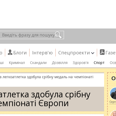
о
Блоги
Інтерв'ю
Спецпроекти
Газе
ші
Кримінал
Скандали
Дозвілля
Здоров'я
Спорт
Осв
О
а легкоатлетка здобула срібну медаль на чемпіонаті
атлетка здобула срібну
емпіонаті Європи
Серг