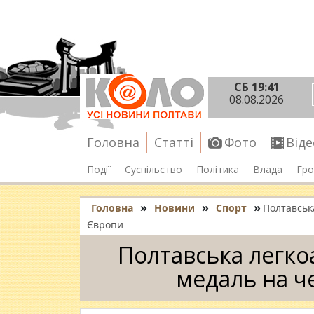
СБ 19:41
08.08.2026
Головна
Статті
Фото
Віде
Події
Суспільство
Політика
Влада
Гро
»
»
»
Головна
Новини
Спорт
Полтавськ
Європи
Полтавська легко
медаль на ч