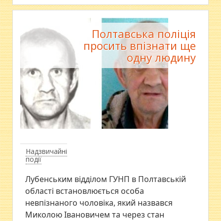
Полтавська поліція
просить впізнати ще
одну людину
Надзвичайні
події
Лубенським відділом ГУНП в Полтавській
області встановлюється особа
невпізнаного чоловіка, який назвався
Миколою Івановичем та через стан