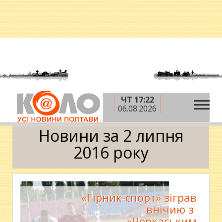
ЧТ 17:22
»
»
»
Головна
2016 рік
липень
2 липня
06.08.2026
Календар
Новини за 2 липня
2016 року
«Гірник-спорт» зіграв
внічию з ​
«Черкаським