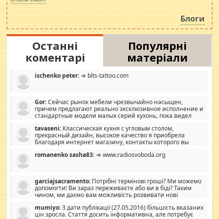
навколо стипендіального питання. Штучно
роздувається ще одна соціальна катастрофа.
Блоги
Останні
Популярні
коментарі
матеріали
ischenko peter:
⇒ blts-tattoo.com
Gor:
Сейчас рынок мебели чрезвычайно насыщен,
причем предлагают реально эксклюзивное исполнение и
стандартные модели малых серий кухонь, пока видел
отличную кухонную мебель по дизайну, мало походит на
tavaseni:
Классическая кухня с угловым столом,
стандартные формы, в MebelOk, креативненько и что главное -
прекрасный дизайн, высокое качество я приобрела
со вкусом все в порядке, без ненужных наворотов удорожающих
благодаря интернет магазину, контакты которого вы
мебель, а это не последний фактор.
можете просмотреть https://mwood.com.ua.
romanenko sasha83:
⇒ www.radiosvoboda.org
garciajsacramento:
Потрібні термінові гроші? Ми можемо
допомогти! Ви зараз переживаєте або ви в біді? Таким
чином, ми даємо вам можливість розвивати нові
розробки. Як багата людина, я почуваю себе зобов'язаним
mumiyo:
З дати публікації (27.05.2016) більшість вказаних
допомагати людям, які намагаються дати їм шанс. Кожен
цін зросла. Стаття досить інформативна, але потребує
заслуговує на другий шанс, і, оскільки влада не зможе, вони