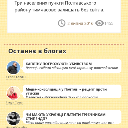
Три населених пункти Полтавського
району тимчасово залишать без світла.
2 липня 2016
1455
Останнє в блогах
КАПЛІНУ ПОГРОЖУЮТЬ УБИВСТВОМ
Вранці невідомі підкинули мені картинку-попередження
Сергій Каплін
Медіа-консолідація у Полтаві – рецепт проти
утисків
8 вересня – Міжнародний день солідарності
журналістів.
Надія Труш
ЧИ МАЮТЬ УКРАЇНЦІ ПЛАТИТИ ТРІЄЧНИКАМ
СТИПЕНДІЇ?
Рідко пишу лонгріди тим паче на такі теми, але вже
просто дістало! Обурюють сьогоднішні інсенуації
Віталій Улибін