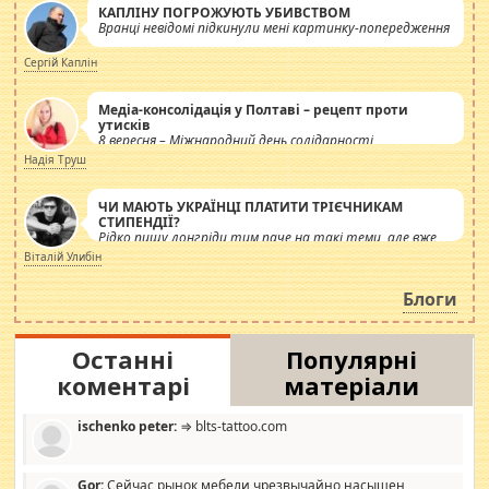
КАПЛІНУ ПОГРОЖУЮТЬ УБИВСТВОМ
Вранці невідомі підкинули мені картинку-попередження
Сергій Каплін
Медіа-консолідація у Полтаві – рецепт проти
утисків
8 вересня – Міжнародний день солідарності
журналістів.
Надія Труш
ЧИ МАЮТЬ УКРАЇНЦІ ПЛАТИТИ ТРІЄЧНИКАМ
СТИПЕНДІЇ?
Рідко пишу лонгріди тим паче на такі теми, але вже
просто дістало! Обурюють сьогоднішні інсенуації
Віталій Улибін
навколо стипендіального питання. Штучно
роздувається ще одна соціальна катастрофа.
Блоги
Останні
Популярні
коментарі
матеріали
ischenko peter:
⇒ blts-tattoo.com
Gor:
Сейчас рынок мебели чрезвычайно насыщен,