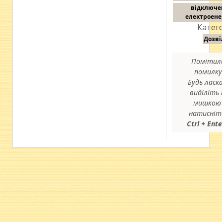
відключе
електроене
Катего
Дозві
Помітил
помилку
Будь ласка
виділіть ї
мишкою 
натисніт
Ctrl + Ent