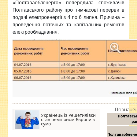
«Полтаваобленерго» попередила споживачів
Полтавського району про
тимчасові перерви в
подачі електроенергії з 4 по 6 липня. Причина –
проведення поточних та капітальних ремонтів
електрообладнання.
Позначен
Українець із Решетилівки
Полтавсь
став чемпіоном Європи з
ра
сумо
Полтаваоблене