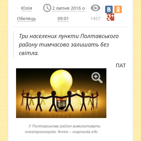
Юлія
2 липня 2016 о
Обелець
09:01
1457
Три населених пункти Полтавського
району тимчасово залишать без
світла.
ПАТ
У Полтавському районі вимикатимуть
електроенергію. Фото – vsapravda.info