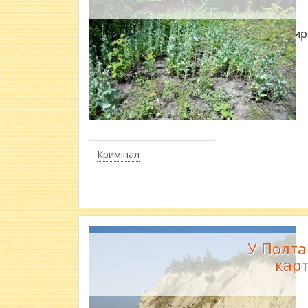
Жінка вир
Кримінал
У Полта
кар