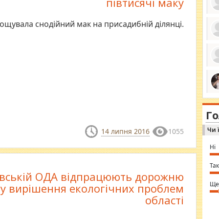
півтисячі маку
ощувала снодійний мак на присадибній ділянці.
ро
се
да
ос
ін
за
тіл
ком
bea
ми
tha
на
nig
Г
по
in 
Sol
Чи 
Ind
14 липня 2016
1055
gir
bod
Ні
alw
Mir
you
Так
⇒ 
вській ОДА відпрацюють дорожню
Ще
ту вирішення екологічних проблем
області