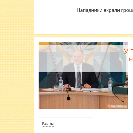
Нападники вкрали гроше
У 
І
Влада