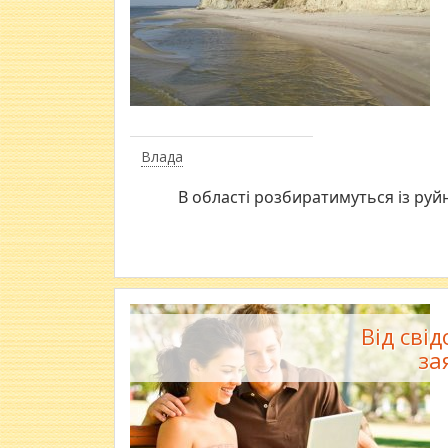
Влада
В області розбиратимуться із р
Від сві
за