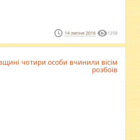
14 липня 2016
1258
вщині чотири особи вчинили вісім
розбоїв