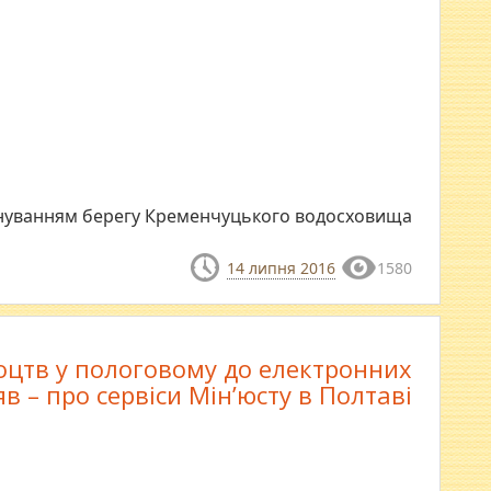
уйнуванням берегу Кременчуцького водосховища
14 липня 2016
1580
доцтв у пологовому до електронних
яв – про сервіси Мін’юсту в Полтаві