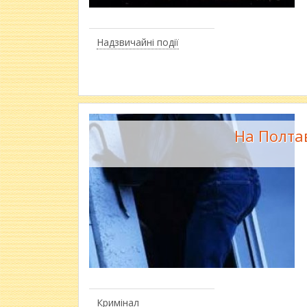
Надзвичайні події
На Полта
Кримінал