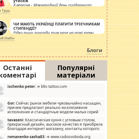
утисків
8 вересня – Міжнародний день солідарності
журналістів.
я Труш
ЧИ МАЮТЬ УКРАЇНЦІ ПЛАТИТИ ТРІЄЧНИКАМ
СТИПЕНДІЇ?
Рідко пишу лонгріди тим паче на такі теми,
але вже просто дістало! Обурюють сьогоднішні
лій Улибін
інсенуації навколо стипендіального питання.
Штучно роздувається ще одна соціальна
Блоги
катастрофа.
Останні
Популярні
коментарі
матеріали
ischenko peter:
⇒ blts-tattoo.com
Gor:
Сейчас рынок мебели чрезвычайно насыщен,
причем предлагают реально эксклюзивное
исполнение и стандартные модели малых серий
хонь, пока видел отличную кухонную мебель по
tavaseni:
Классическая кухня с угловым столом,
зайну, мало походит на стандартные формы, в MebelOk,
прекрасный дизайн, высокое качество я приобрела
еативненько и что главное - со вкусом все в порядке,
благодаря интернет магазину, контакты которого
з ненужных наворотов удорожающих мебель, а это не
 можете просмотреть https://mwood.com.ua.
следний фактор.
romanenko sasha83:
⇒ www.radiosvoboda.org