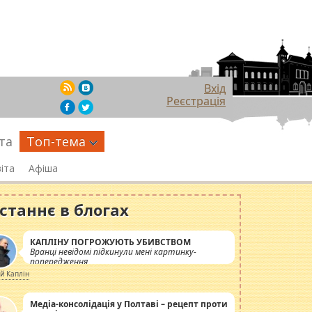
Вхід
Реєстрація
та
Топ-тема
іта
Афіша
станнє в блогах
КАПЛІНУ ПОГРОЖУЮТЬ УБИВСТВОМ
Вранці невідомі підкинули мені картинку-
попередження
ій Каплін
Медіа-консолідація у Полтаві – рецепт проти