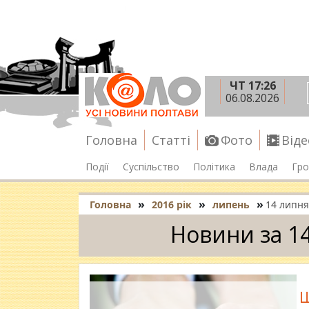
ЧТ 17:26
06.08.2026
Головна
Статті
Фото
Віде
Події
Суспільство
Політика
Влада
Гро
»
»
»
Головна
2016 рік
липень
14 липня
Новини за 1
Ш