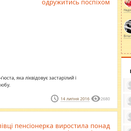
одружитись поспіхом
Наді
Віта
юста, яка ліквідовує застарілий і
юбу.
14 липня 2016
2680
ку
ди
кр
бе
лівці пенсіонерка виростила понад
вы
по