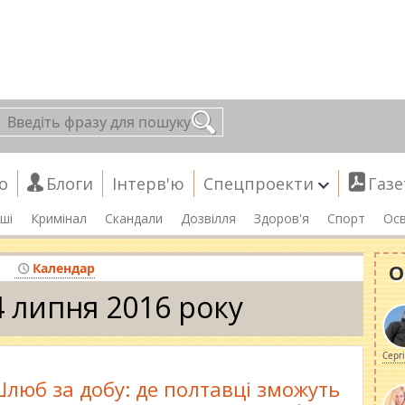
о
Блоги
Інтерв'ю
Спецпроекти
Газе
ші
Кримінал
Скандали
Дозвілля
Здоров'я
Спорт
Осв
О
Календар
4 липня 2016 року
Серг
люб за добу: де полтавці зможуть