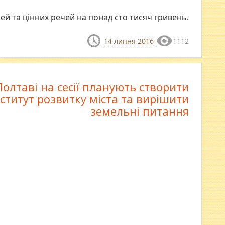
й та цінних речей на понад сто тисяч гривень.
14 липня 2016
1112
Полтаві на сесії планують створити
нститут розвитку міста та вирішити
земельні питання