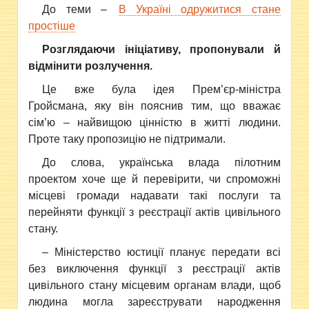
До теми –
В Україні одружитися стане
простіше
Розглядаючи ініціативу, пропонували й
відмінити розлучення.
Це вже була ідея Прем’єр-міністра
Гройсмана, яку він пояснив тим, що вважає
сім’ю – найвищою цінністю в житті людини.
Проте таку пропозицію не підтримали.
До слова, українська вл
ада пілотним
проектом хоче ще й перевірити, чи спроможні
місцеві громади надавати такі послуги та
перейняти функції з реєстрації актів цивільного
стану.
– Міністерство юстиції планує передати всі
без виключення функції з реєстрації актів
цивільного стану місцевим органам влади, щоб
людина могла зареєструвати народження