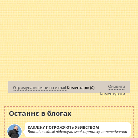
Оновити
Отримувати зміни на e-mail
Коментарів (
0
)
Коментувати
Останнє в блогах
КАПЛІНУ ПОГРОЖУЮТЬ УБИВСТВОМ
Вранці невідомі підкинули мені картинку-попередження