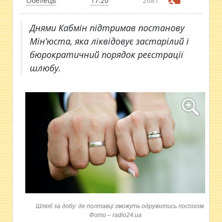
Обелець
17:20
2681
Днями Кабмін підтримав постанову
Мін’юста, яка ліквідовує застарілий і
бюрократичний порядок реєстрації
шлюбу.
Шлюб за добу: де полтавці зможуть одружитись поспіхом.
Фото – radio24.ua