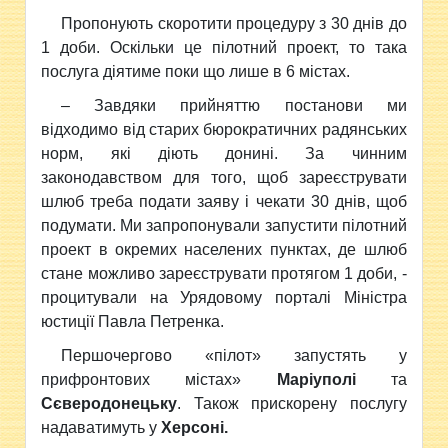
Пропонують скоротити процедуру з
30 днів до
1 доби. Оскільки це пілотний проект, то така
послуга діятиме поки що лише в 6 містах.
– Завдяки прийняттю постанови ми
відходимо від старих бюрократичних радянських
норм, які діють донині. За чинним
законодавством для того, щоб зареєструвати
шлюб треба подати заяву і чекати 30 днів, щоб
подумати. Ми запропонували запустити пілотний
проект в окремих населених пунктах, де шлюб
стане можливо зареєструвати протягом 1 доби, -
процитували на Урядовому порталі Міністра
юстиції Павла Петренка.
Першочергово «пілот» запустять у
прифронтових містах»
Маріуполі
та
Сєверодонецьку
. Також прискорену послугу
надаватимуть у
Херсоні.