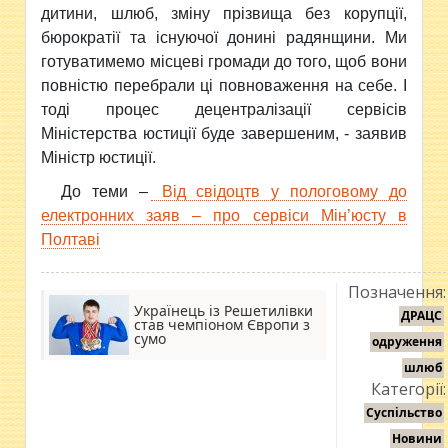
дитини, шлюб, зміну прізвища без корупції,
бюрократії та існуючої донині радянщини. Ми
готуватимемо місцеві громади до того, щоб вони
повністю перебрали ці повноваження на себе. І
тоді процес децентралізації сервісів
Міністерства юстиції буде завершеним, - заявив
Міністр юстиції.
До теми –
Від свідоцтв у пологовому до
електронних заяв – про сервіси Мін’юсту в
Полтаві
Позначення:
Українець із Решетилівки
ДРАЦС
став чемпіоном Європи з
сумо
одруження
шлюб
Категорії:
Суспільство
Новини