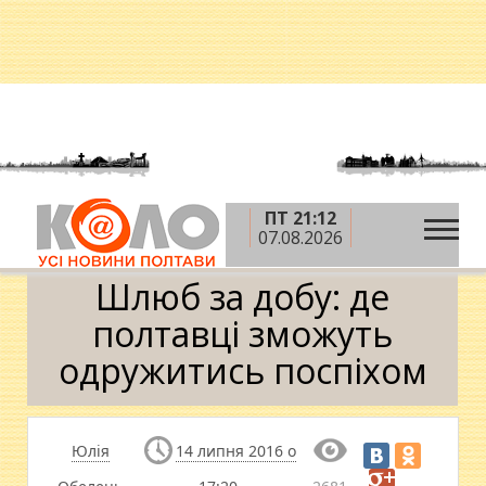
ПТ 21:12
»
»
»
Головна
Новини
Суспільство
Шлюб за
07.08.2026
добу: де полтавці зможуть одружитись поспіхом
Шлюб за добу: де
полтавці зможуть
одружитись поспіхом
Юлія
14 липня 2016 о