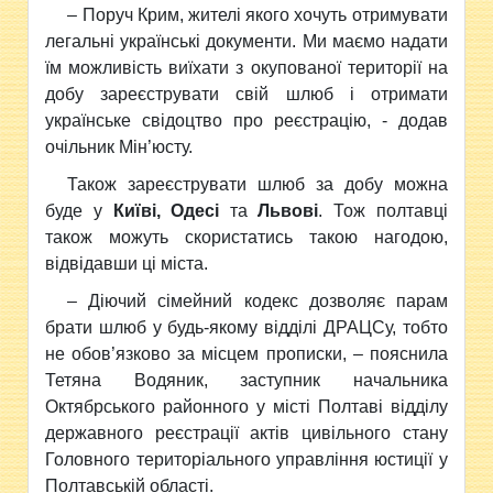
– Поруч Крим, жителі якого хочуть отримувати
легальні українські документи. Ми маємо надати
їм можливість виїхати з окупованої території на
добу зареєструвати свій шлюб і отримати
українське свідоцтво про реєстрацію, - додав
очільник Мін’юсту.
Також зареєструвати шлюб за добу можна
буде у
Київі, Одесі
та
Львові
. Тож полтавці
також можуть скористатись такою нагодою,
відвідавши ці міста.
– Діючий сімейний кодекс дозволяє парам
брати шлюб у будь-якому відділі ДРАЦСу, тобто
не обов’язково за місцем прописки, – пояснила
Тетяна Водяник, заступник начальника
Октябрського районного у місті Полтаві відділу
державного реєстрації актів цивільного стану
Головного територіального управління юстиції у
Полтавській області.