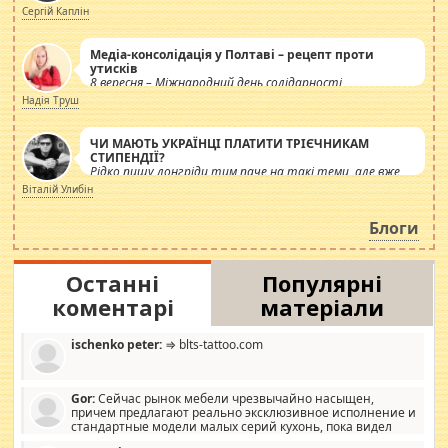
Сергій Каплін
Медіа-консолідація у Полтаві – рецепт проти
утисків
8 вересня – Міжнародний день солідарності
журналістів.
Надія Труш
ЧИ МАЮТЬ УКРАЇНЦІ ПЛАТИТИ ТРІЄЧНИКАМ
СТИПЕНДІЇ?
Рідко пишу лонгріди тим паче на такі теми, але вже
просто дістало! Обурюють сьогоднішні інсенуації
Віталій Улибін
навколо стипендіального питання. Штучно
роздувається ще одна соціальна катастрофа.
Блоги
Останні
Популярні
коментарі
матеріали
ischenko peter:
⇒ blts-tattoo.com
Gor:
Сейчас рынок мебели чрезвычайно насыщен,
причем предлагают реально эксклюзивное исполнение и
стандартные модели малых серий кухонь, пока видел
отличную кухонную мебель по дизайну, мало походит на