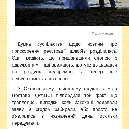
Фото – io.ua
Думка суспільства щодо новини про
прискорення реєстрації шлюбів розділилась.
Одні радіють, що пришвидшили епопею з
одруженням, інші вважають, що місяць давався
на роздуми недаремно, а тепер все
відбуватиметься на поспіх.
У Октябрському районному відділі в місті
Полтава ДРАЦСі підвердили той факт, що
траплялись випадки, коли закохані подавали
заяву, а згодом забирали, або просто не
з’являлись в назначений день, оскільки
передумали.