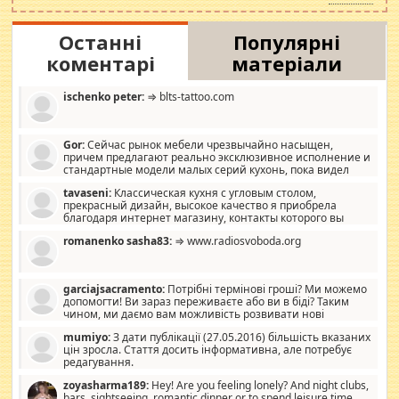
Останні
Популярні
коментарі
матеріали
ischenko peter:
⇒ blts-tattoo.com
Gor:
Сейчас рынок мебели чрезвычайно насыщен,
причем предлагают реально эксклюзивное исполнение и
стандартные модели малых серий кухонь, пока видел
отличную кухонную мебель по дизайну, мало походит на
tavaseni:
Классическая кухня с угловым столом,
стандартные формы, в MebelOk, креативненько и что главное -
прекрасный дизайн, высокое качество я приобрела
со вкусом все в порядке, без ненужных наворотов удорожающих
благодаря интернет магазину, контакты которого вы
мебель, а это не последний фактор.
можете просмотреть https://mwood.com.ua.
romanenko sasha83:
⇒ www.radiosvoboda.org
garciajsacramento:
Потрібні термінові гроші? Ми можемо
допомогти! Ви зараз переживаєте або ви в біді? Таким
чином, ми даємо вам можливість розвивати нові
розробки. Як багата людина, я почуваю себе зобов'язаним
mumiyo:
З дати публікації (27.05.2016) більшість вказаних
допомагати людям, які намагаються дати їм шанс. Кожен
цін зросла. Стаття досить інформативна, але потребує
заслуговує на другий шанс, і, оскільки влада не зможе, вони
редагування.
повинні приймати від інших. Для нас нема багато суми, і зрілість
ми визначаємо за взаємною згодою. Ні сюрпризів, ні додаткових
zoyasharma189:
Hey! Are you feeling lonely? And night clubs,
витрат, а тільки узгоджених сум і нічого іншого. Не чекайте і не
bars, sightseeing, romantic dinner or to spend leisure time