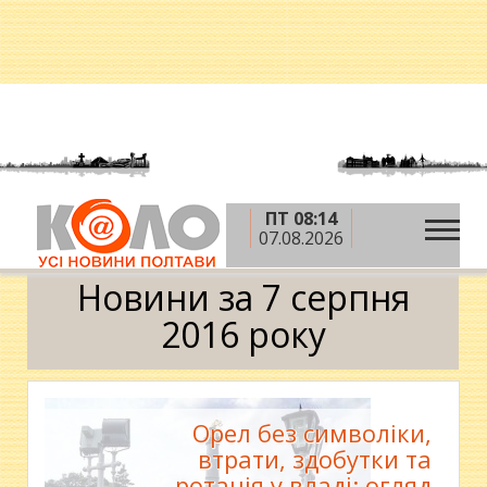
ПТ 08:14
»
»
»
Головна
2016 рік
серпень
7 серпня
07.08.2026
Календар
Новини за 7 серпня
2016 року
Орел без символіки,
втрати, здобутки та
ротація у владі: огляд