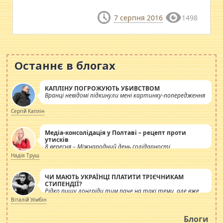
7 серпня 2016
1498
Останнє в блогах
КАПЛІНУ ПОГРОЖУЮТЬ УБИВСТВОМ
Вранці невідомі підкинули мені картинку-попередження
Сергій Каплін
Медіа-консолідація у Полтаві – рецепт проти
утисків
8 вересня – Міжнародний день солідарності
журналістів.
Надія Труш
ЧИ МАЮТЬ УКРАЇНЦІ ПЛАТИТИ ТРІЄЧНИКАМ
СТИПЕНДІЇ?
Рідко пишу лонгріди тим паче на такі теми, але вже
просто дістало! Обурюють сьогоднішні інсенуації
Віталій Улибін
навколо стипендіального питання. Штучно
роздувається ще одна соціальна катастрофа.
Блоги