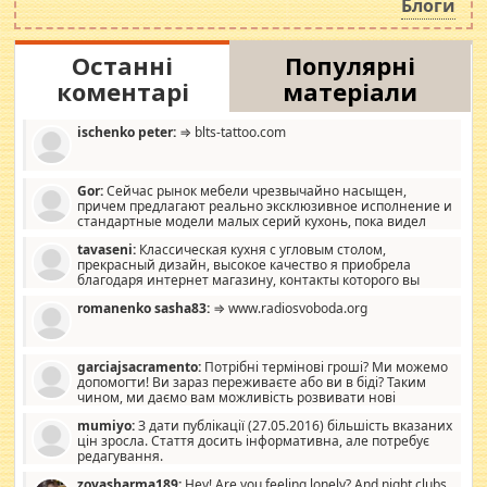
Блоги
Останні
Популярні
коментарі
матеріали
ischenko peter:
⇒ blts-tattoo.com
Gor:
Сейчас рынок мебели чрезвычайно насыщен,
причем предлагают реально эксклюзивное исполнение и
стандартные модели малых серий кухонь, пока видел
отличную кухонную мебель по дизайну, мало походит на
tavaseni:
Классическая кухня с угловым столом,
стандартные формы, в MebelOk, креативненько и что главное -
прекрасный дизайн, высокое качество я приобрела
со вкусом все в порядке, без ненужных наворотов удорожающих
благодаря интернет магазину, контакты которого вы
мебель, а это не последний фактор.
можете просмотреть https://mwood.com.ua.
romanenko sasha83:
⇒ www.radiosvoboda.org
garciajsacramento:
Потрібні термінові гроші? Ми можемо
допомогти! Ви зараз переживаєте або ви в біді? Таким
чином, ми даємо вам можливість розвивати нові
розробки. Як багата людина, я почуваю себе зобов'язаним
mumiyo:
З дати публікації (27.05.2016) більшість вказаних
допомагати людям, які намагаються дати їм шанс. Кожен
цін зросла. Стаття досить інформативна, але потребує
заслуговує на другий шанс, і, оскільки влада не зможе, вони
редагування.
повинні приймати від інших. Для нас нема багато суми, і зрілість
ми визначаємо за взаємною згодою. Ні сюрпризів, ні додаткових
zoyasharma189:
Hey! Are you feeling lonely? And night clubs,