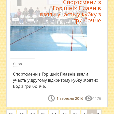
Спортсмени з
Горішніх Плавнів
взяли участь у кубку з
гри бочче
Спорт
Спортсмени з Горішніх Плавнів взяли
участь у другому відкритому кубку Жовтих
Вод з гри бочче.
1 вересня 2016
1176
<