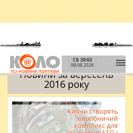
СБ 20:02
»
»
Головна
2016 рік
вересень
Календар
08.08.2026
Новини за вересень
2016 року
Кияни створять
виробничий
комплекс для
учасників АТО і