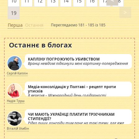
10
11
12
13
14
15
16
17
18
>
19
Перша
Остання
Переглядаємо 181 - 185 із 185
Останнє в блогах
КАПЛІНУ ПОГРОЖУЮТЬ УБИВСТВОМ
Вранці невідомі підкинули мені картинку-попередження
Сергій Каплін
Медіа-консолідація у Полтаві – рецепт проти
утисків
8 вересня – Міжнародний день солідарності
журналістів.
Надія Труш
ЧИ МАЮТЬ УКРАЇНЦІ ПЛАТИТИ ТРІЄЧНИКАМ
СТИПЕНДІЇ?
Рідко пишу лонгріди тим паче на такі теми, але вже
просто дістало! Обурюють сьогоднішні інсенуації
Віталій Улибін
навколо стипендіального питання. Штучно
роздувається ще одна соціальна катастрофа.