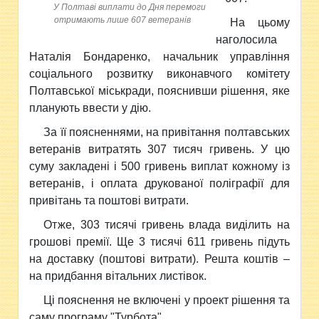
У Полтаві виплати до Дня перемоги
отримають лише 607 ветеранів
На цьому
наголосила
Наталія Бондаренко, начальник управління
соціального розвитку виконавчого комітету
Полтавської міськради, пояснивши рішення, яке
планують ввести у дію.
За її поясненнями, на привітання полтавських
ветеранів витратять 307 тисяч гривень. У цю
суму закладені і 500 гривень виплат кожному із
ветеранів, і оплата друкованої поліграфії для
привітань та поштові витрати.
Отже, 303 тисячі гривень влада виділить на
грошові премії. Ще 3 тисячі 611 гривень підуть
на доставку (поштові витрати). Решта коштів –
на придбання вітальних листівок.
Ці пояснення не включені у проект рішення та
саму програму "Турбота".