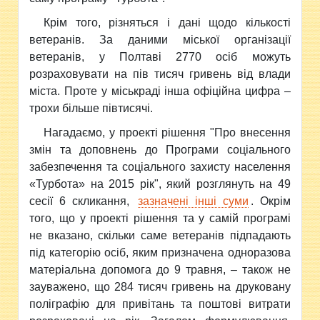
Крім того, різняться і дані щодо кількості
ветеранів. За даними міської організації
ветеранів, у Полтаві 2770 осіб можуть
розраховувати на пів тисяч гривень від влади
міста. Проте у міськраді інша офіційна цифра –
трохи більше півтисячі.
Нагадаємо, у проекті рішення "Про внесення
змін та доповнень до Програми соціального
забезпечення та соціального захисту населення
«Турбота» на 2015 рік", який розглянуть на 49
сесії 6 скликання,
зазначені інші суми
. Окрім
того, що у проекті рішення та у самій програмі
не вказано, скільки саме ветеранів підпадають
під категорію осіб, яким призначена одноразова
матеріальна допомога до 9 травня, – також не
зауважено, що 284 тисяч гривень на друковану
поліграфію для привітань та поштові витрати