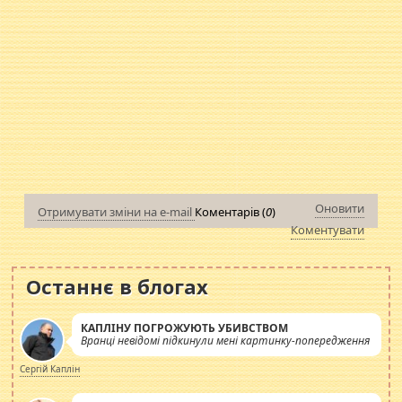
Оновити
Отримувати зміни на e-mail
Коментарів (
0
)
Коментувати
Останнє в блогах
КАПЛІНУ ПОГРОЖУЮТЬ УБИВСТВОМ
Вранці невідомі підкинули мені картинку-попередження
Сергій Каплін