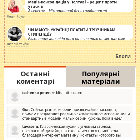
Медіа-консолідація у Полтаві – рецепт проти
утисків
8 вересня – Міжнародний день солідарності
журналістів.
Надія Труш
ЧИ МАЮТЬ УКРАЇНЦІ ПЛАТИТИ ТРІЄЧНИКАМ
СТИПЕНДІЇ?
Рідко пишу лонгріди тим паче на такі теми, але вже
просто дістало! Обурюють сьогоднішні інсенуації
Віталій Улибін
навколо стипендіального питання. Штучно
роздувається ще одна соціальна катастрофа.
Блоги
Останні
Популярні
коментарі
матеріали
ischenko peter:
⇒ blts-tattoo.com
Gor:
Сейчас рынок мебели чрезвычайно насыщен,
причем предлагают реально эксклюзивное исполнение и
стандартные модели малых серий кухонь, пока видел
отличную кухонную мебель по дизайну, мало походит на
tavaseni:
Классическая кухня с угловым столом,
стандартные формы, в MebelOk, креативненько и что главное -
прекрасный дизайн, высокое качество я приобрела
со вкусом все в порядке, без ненужных наворотов удорожающих
благодаря интернет магазину, контакты которого вы
мебель, а это не последний фактор.
можете просмотреть https://mwood.com.ua.