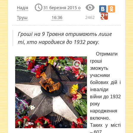
Надія
31 березня 2015 о
Труш
16:36
2462
Гроші на 9 Травня отримають лише
ті, хто народився до 1932 року.
Отримати
гроші
зможуть
учасники
бойових дій і
інваліди
війни до 1932
року
народження
включно.
Таких у місті
– 607.