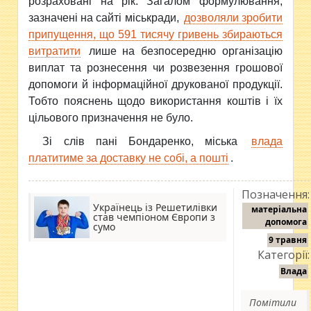
розраховані на рік. Загалом формулювання,
зазначені на сайті міськради,
дозволяли зробити
припущення, що 591 тисячу гривень збираються
витратити
лише на безпосередню організацію
виплат та рознесення чи розвезення грошової
допомоги й інформаційної друкованої продукції.
Тобто пояснень щодо використання коштів і їх
цільового призначення не було.
Зі слів пані Бондаренко, міська
влада
платитиме за доставку не собі, а пошті
.
Позначення:
Українець із Решетилівки
матеріальна
став чемпіоном Європи з
допомога
сумо
9 травня
Категорії:
Влада
Помітили