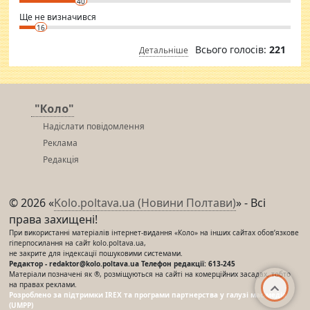
40
Ще не визначився
16
Всього голосів:
221
Детальніше
"Коло"
Надіслати повідомлення
Реклама
Редакція
© 2026 «
Kolo.poltava.ua (Новини Полтави)
» - Всі
права захищені!
При використанні матеріалів інтернет-видання «Коло» на інших сайтах обов’язкове
гіперпосилання на сайт kolo.poltava.ua,
не закрите для індексації пошуковими системами.
Редактор - redaktor@kolo.poltava.ua Телефон редакції: 613-245
Матеріали позначені як ®, розміщуються на сайті на комерційних засадах, тобто
на правах реклами.
Розроблено за підтримки IREX та програми партнерства у галузі мас-медіа
(UMPP)