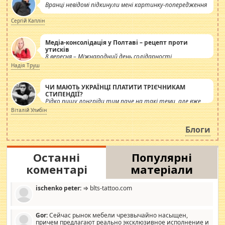
Вранці невідомі підкинули мені картинку-попередження
Сергій Каплін
Медіа-консолідація у Полтаві – рецепт проти
утисків
8 вересня – Міжнародний день солідарності
журналістів.
Надія Труш
ЧИ МАЮТЬ УКРАЇНЦІ ПЛАТИТИ ТРІЄЧНИКАМ
СТИПЕНДІЇ?
Рідко пишу лонгріди тим паче на такі теми, але вже
просто дістало! Обурюють сьогоднішні інсенуації
Віталій Улибін
навколо стипендіального питання. Штучно
роздувається ще одна соціальна катастрофа.
Блоги
Останні
Популярні
коментарі
матеріали
ischenko peter:
⇒ blts-tattoo.com
Gor:
Сейчас рынок мебели чрезвычайно насыщен,
причем предлагают реально эксклюзивное исполнение и