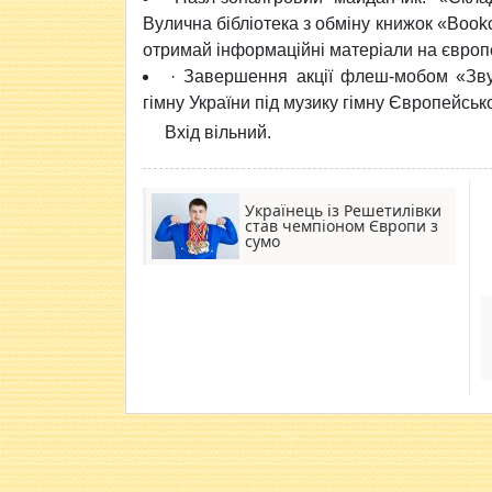
Вулична бібліотека з обміну книжок «Bookc
отримай інформаційні матеріали на європ
· Завершення акції флеш-мобом «Звук
гімну України під музику гімну Європейськ
Вхід вільний.
Українець із Решетилівки
став чемпіоном Європи з
сумо