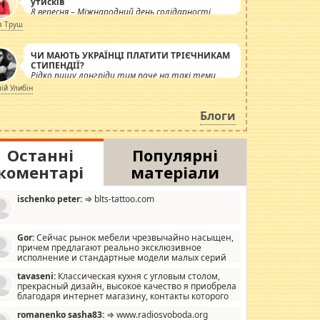
утисків
8 вересня – Міжнародний день солідарності
журналістів.
я Труш
ЧИ МАЮТЬ УКРАЇНЦІ ПЛАТИТИ ТРІЄЧНИКАМ
СТИПЕНДІЇ?
Рідко пишу лонгріди тим паче на такі теми,
але вже просто дістало! Обурюють сьогоднішні
лій Улибін
інсенуації навколо стипендіального питання.
Штучно роздувається ще одна соціальна
Блоги
катастрофа.
Останні
Популярні
коментарі
матеріали
ischenko peter:
⇒ blts-tattoo.com
Gor:
Сейчас рынок мебели чрезвычайно насыщен,
причем предлагают реально эксклюзивное
исполнение и стандартные модели малых серий
хонь, пока видел отличную кухонную мебель по
tavaseni:
Классическая кухня с угловым столом,
зайну, мало походит на стандартные формы, в MebelOk,
прекрасный дизайн, высокое качество я приобрела
еативненько и что главное - со вкусом все в порядке,
благодаря интернет магазину, контакты которого
з ненужных наворотов удорожающих мебель, а это не
 можете просмотреть https://mwood.com.ua.
следний фактор.
romanenko sasha83:
⇒ www.radiosvoboda.org