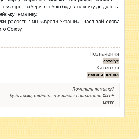
rossing» – забери з собою будь-яку книгу до душі та
ейську тематику.
и радості: гімн Європи-України». Заспівай слова
ого Союзу.
Позначення:
автобус
Категорії:
Новини
Афіша
Помітили помилку?
Будь ласка, виділіть її мишкою і натисніть
Ctrl +
Enter