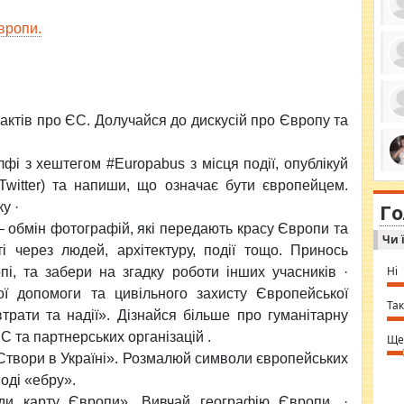
вропи.
ро
се
да
ос
фактів про ЄС.
Долучайся до дискусій про Європу та
ін
за
тіл
і з хештегом #Europabus з місця події, опублікуй
ком
bea
ми
Twitter) та напиши, що означає бути європейцем.
tha
на
nig
Г
по
у ·
in 
Sol
обмін фотографій, які передають красу Європи та
Чи 
Ind
ті через людей, архітектуру, події тощо. Принось
gir
bod
Ні
пі, та забери на згадку роботи інших учасників ·
alw
Mir
ї допомоги та цивільного захисту Європейської
you
Так
втрати та надії». Дізнайся більше про гуманітарну
⇒ 
С та партнерських організацій .
Ще
Створи в Україні». Розмалюй символи європейських
оді «ебру».
ади карту Європи». Вивчай географію Європи. ·