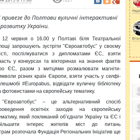
Наді
" привезе до Полтави вуличні інтерактивні
 розвитку України.
12 червня о 16.00 у Полтаві біля Театральної
Віта
лощі
запрошують зустріти "Євроавтобус" у своєму
істі, поспілкуватися з дипломатами ЄС, взяти
часть у конкурсах та вікторинах на знання фактів
ро ЄС, разом з митцями розмалювати магніти-
имволи різних країн Європи, взяти участь у селфі-
лешмобі #Europabus, відвідати вуличну бібліотеку
а фотовиставки на європейську тематику.
"Євроавтобус" – це альтернативний спосіб
роведення освітніх заходів на європейську
ематику, який покликаний об’єднати Україну та ЄС і
ку
ди
більшити інтерес жителів міст до питань
кр
бе
рограм розпочала Фундація Регіональних Ініціатив ще
вы
по