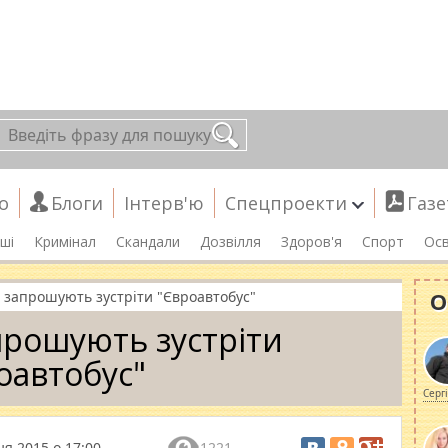
о
Блоги
Інтерв'ю
Спецпроекти
Газе
ші
Кримінал
Скандали
Дозвілля
Здоров'я
Спорт
Осв
О
 запрошують зустріти "Євроавтобус"
прошують зустріти
оавтобус"
Серг
я 2015 о 17:00
1221