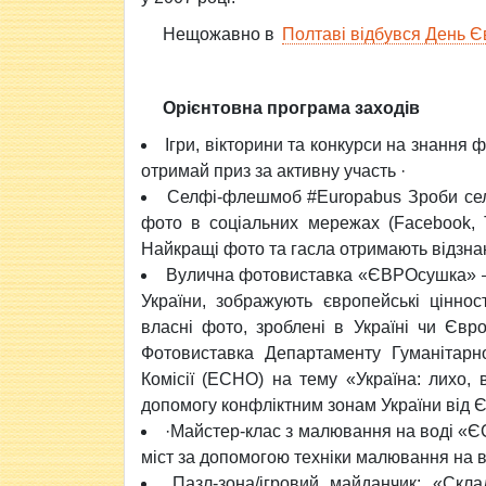
Нещожавно в
Полтаві відбувся День Є
Орієнтовна програма заходів
Ігри, вікторини та конкурси на знання 
отримай приз за активну участь ·
Селфі-флешмоб #Europabus Зроби селф
фото в соціальних мережах (Facebook, 
Найкращі фото та гасла отримають відзнак
Вулична фотовиставка «ЄВРОсушка» – 
України, зображують європейські ціннос
власні фото, зроблені в Україні чи Євро
Фотовиставка Департаменту Гуманітарно
Комісії (ECHO) на тему «Україна: лихо, 
допомогу конфліктним зонам України від Є
·Майстер-клас з малювання на воді «Є
міст за допомогою техніки малювання на в
Пазл-зона/ігровий майданчик: «Скл