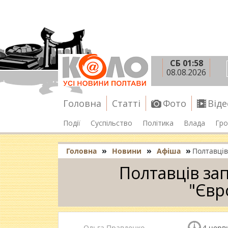
СБ 01:58
08.08.2026
Головна
Статті
Фото
Віде
Події
Суспільство
Політика
Влада
Гро
»
»
»
Головна
Новини
Афіша
Полтавців
Полтавців за
"Євр
Ольга Правденко
4 червн