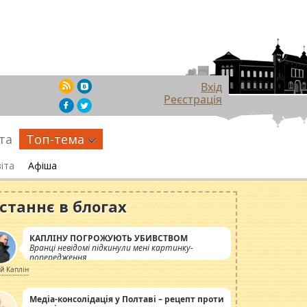
Вхід
Реєстрація
та
Топ-тема
іта
Афіша
станнє в блогах
КАПЛІНУ ПОГРОЖУЮТЬ УБИВСТВОМ
Вранці невідомі підкинули мені картинку-
попередження
ій Каплін
Медіа-консолідація у Полтаві – рецепт проти