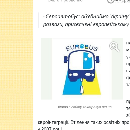
«Євроавтобус: об’єднаймо Україну
розваги, присвячені європейському
п
м
у
п
с
ф
т
п
Фото з сайту zakarpattya.net.ua
т
з
євроінтеграції. Втілення таких освітніх п
у 2007 році.