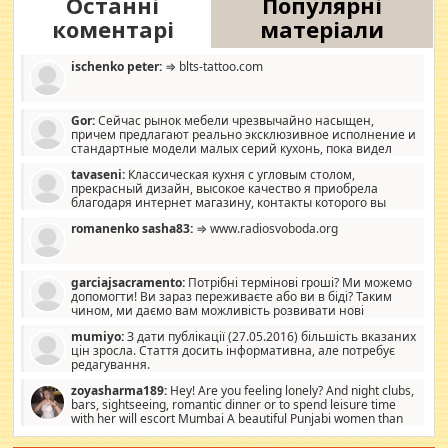
Останні
Популярні
коментарі
матеріали
ischenko peter:
⇒ blts-tattoo.com
Gor:
Сейчас рынок мебели чрезвычайно насыщен,
причем предлагают реально эксклюзивное исполнение и
стандартные модели малых серий кухонь, пока видел
отличную кухонную мебель по дизайну, мало походит на
tavaseni:
Классическая кухня с угловым столом,
стандартные формы, в MebelOk, креативненько и что главное -
прекрасный дизайн, высокое качество я приобрела
со вкусом все в порядке, без ненужных наворотов удорожающих
благодаря интернет магазину, контакты которого вы
мебель, а это не последний фактор.
можете просмотреть https://mwood.com.ua.
romanenko sasha83:
⇒ www.radiosvoboda.org
garciajsacramento:
Потрібні термінові гроші? Ми можемо
допомогти! Ви зараз переживаєте або ви в біді? Таким
чином, ми даємо вам можливість розвивати нові
розробки. Як багата людина, я почуваю себе зобов'язаним
mumiyo:
З дати публікації (27.05.2016) більшість вказаних
допомагати людям, які намагаються дати їм шанс. Кожен
цін зросла. Стаття досить інформативна, але потребує
заслуговує на другий шанс, і, оскільки влада не зможе, вони
редагування.
повинні приймати від інших. Для нас нема багато суми, і зрілість
ми визначаємо за взаємною згодою. Ні сюрпризів, ні додаткових
zoyasharma189:
Hey! Are you feeling lonely? And night clubs,
витрат, а тільки узгоджених сум і нічого іншого. Не чекайте і не
bars, sightseeing, romantic dinner or to spend leisure time
коментуйте цей пост. Введіть суму, яку ви хочете подати, і ми
with her will escort Mumbai A beautiful Punjabi women than
зв'яжемося з вами з усіма варіантами. зв'яжіться з нами
sexy escort companion in arms that you guys feel like 5 star luxury
сьогодні на garciajsacramento@gmail.com Вам потрібні термінові
hotel had to spend the night in their search for loved solitaire free