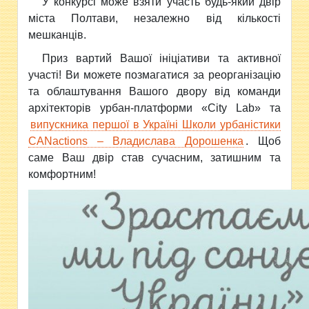
У конкурсі може взяти участь будь-який двір
міста Полтави, незалежно від кількості
мешканців.
Приз вартий Вашої ініціативи та активної
участі! Ви можете позмагатися за реорганізацію
та облаштування Вашого двору від команди
архітекторів урбан-платформи «Сity Lab» та
випускника першої в Україні Школи урбаністики
CANactions – Владислава Дорошенка
. Щоб
саме Ваш двір став сучасним, затишним та
комфортним!