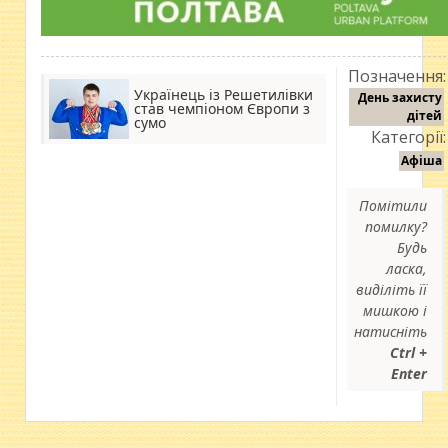
Позначення:
Українець із Решетилівки
День захисту
став чемпіоном Європи з
дітей
сумо
Категорії:
Афіша
Помітили
помилку?
Будь
ласка,
виділіть її
мишкою і
натисніть
Ctrl +
Enter