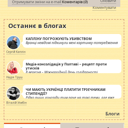
Оновити
Отримувати зміни на e-mail
Коментарів (
0
)
Коментувати
Останнє в блогах
КАПЛІНУ ПОГРОЖУЮТЬ УБИВСТВОМ
Вранці невідомі підкинули мені картинку-попередження
Сергій Каплін
Медіа-консолідація у Полтаві – рецепт проти
утисків
8 вересня – Міжнародний день солідарності
журналістів.
Надія Труш
ЧИ МАЮТЬ УКРАЇНЦІ ПЛАТИТИ ТРІЄЧНИКАМ
СТИПЕНДІЇ?
Рідко пишу лонгріди тим паче на такі теми, але вже
просто дістало! Обурюють сьогоднішні інсенуації
Віталій Улибін
навколо стипендіального питання. Штучно
роздувається ще одна соціальна катастрофа.
Блоги