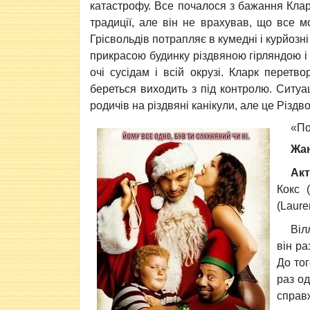
катастрофу. Все почалося з бажання Кларк
традиції, але він не врахував, що все м
Грісвольдів потрапляє в кумедні і курйозні
прикрасою будинку різдвяною гірляндою і 
очі сусідам і всій окрузі. Кларк перетв
береться виходить з під контролю. Ситуа
родичів на різдвяні канікули, але це Різдво
«
По
Жа
Акт
Кокс 
(Laure
Віл
він ра
До тог
раз од
справ