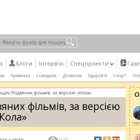
о
Блоги
Інтерв'ю
Спецпроекти
Газе
ші
Кримінал
Скандали
Дозвілля
Здоров'я
Спорт
Осв
О
ащих Різдвяних фільмів, за версією «Кола»
яних фільмів, за версією
Кола»
Серг
016 о 08:58
2183