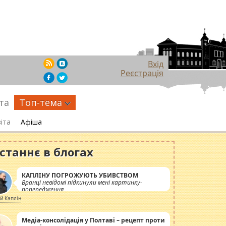
Вхід
Реєстрація
та
Топ-тема
іта
Афіша
станнє в блогах
КАПЛІНУ ПОГРОЖУЮТЬ УБИВСТВОМ
Вранці невідомі підкинули мені картинку-
попередження
ій Каплін
Медіа-консолідація у Полтаві – рецепт проти