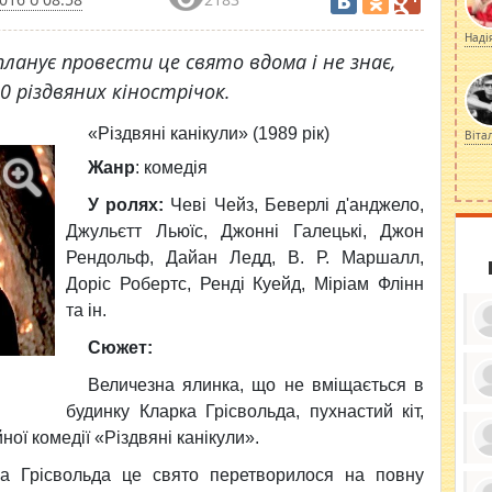
Наді
планує провести це свято вдома і не знає,
 різдвяних кінострічок.
«Різдвяні канікули» (1989 рік)
Віта
Жанр
: комедія
У ролях:
Чеві Чейз, Беверлі д'анджело,
Джульєтт Льюїс, Джонні Галецькі, Джон
Рендольф, Дайан Ледд, В. Р. Маршалл,
Доріс Робертс, Ренді Куейд, Міріам Флінн
та ін.
Сюжет:
Величезна ялинка, що не вміщається в
будинку Кларка Грісвольда, пухнастий кіт,
ку
ди
йної комедії «Різдвяні канікули».
кр
бе
вы
по
ка Грісвольда це свято перетворилося на повну