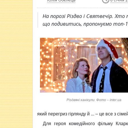
На порозі Різдво і Святвечір. Хто 
що подивитись, пропонуємо топ-10
Різдвяні канікули. Фото – inter.ua
який перегриз гірлянду й ... – це все з сіме
Для героя комедійного фільму Клар