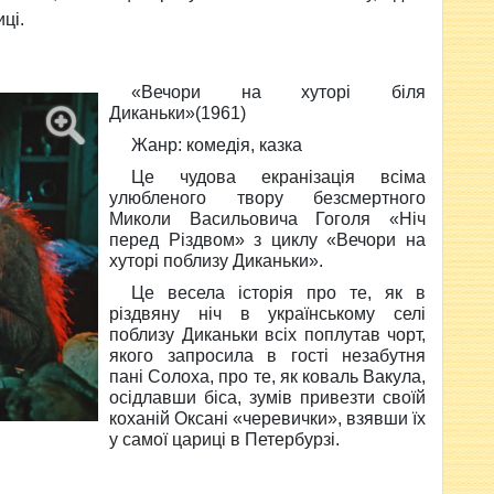
ці.
«
Вечори на хуторі біля
Диканьки
»
(1961)
Жанр:
комедія, казка
Це чудова екранізація всіма
улюбленого твору безсмертного
Миколи Васильовича Гоголя «Ніч
перед Різдвом» з циклу «Вечори на
хуторі поблизу Диканьки».
Це весела історія про те, як в
різдвяну ніч в українському селі
поблизу Диканьки всіх поплутав чорт,
якого запросила в гості незабутня
пані Солоха, про те, як коваль Вакула,
осідлавши біса, зумів привезти своїй
коханій Оксані «черевички», взявши їх
у самої цариці в Петербурзі.