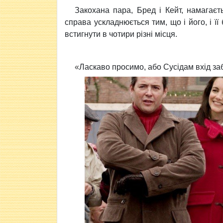
Закохана пара, Бред і Кейт, намагаєть
справа ускладнюється тим, що і його, і її
встигнути в чотири різні місця.
«
Ласкаво просимо, або Сусідам вхід з