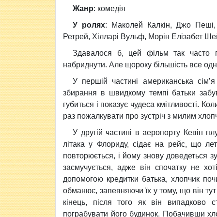
Жанр
: комедія
У ролях
: Маколей Калкін, Джо Пеші,
Ретрей, Хілларі Вульф, Морін Елізабет Шей
Здавалося б, цей фільм так часто 
набриднути. Але щороку більшість все одн
У першій частині американська сім’я
збирання в швидкому темпі батьки забу
губиться і показує чудеса кмітливості. Ко
раз пожалкувати про зустріч з милим хлоп
У другій частині в аеропорту Кевін плу
літака у Флориду, сідає на рейс, що ле
повторюється, і йому знову доведеться зус
засмучується, адже він спочатку не хо
допомогою кредитки батька, хлопчик поч
обманює, запевняючи їх у тому, що він т
кінець, після того як він випадково с
пограбувати його будинок. Побачивши хл