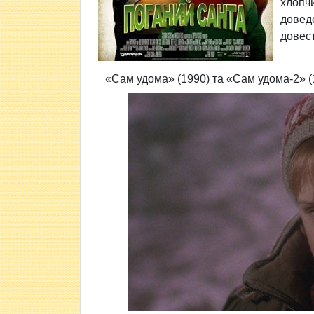
хлопч
довед
довест
«
Cам удома» (1990) та «Сам удома-2» (