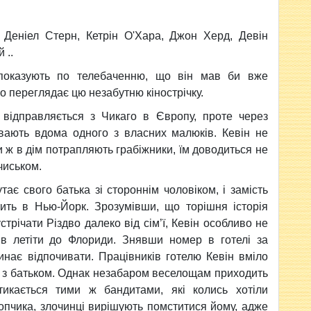
 Деніел Стерн, Кетрін О'Хара, Джон Херд, Девін
 ..
показують по телебаченню, що він мав би вже
о переглядає цю незабутню кінострічку.
 відправляється з Чикаго в Європу, проте через
вають вдома одного з власних малюків. Кевін не
ли ж в дім потрапляють грабіжники, їм доводиться не
чиськом.
тає свого батька зі стороннім чоловіком, і замість
тить в Нью-Йорк. Зрозумівши, що торішня історія
трічати Різдво далеко від сім’ї, Кевін особливо не
тів летіти до Флориди. Знявши номер в готелі за
инає відпочивати. Працівників готелю Кевін вміло
ут з батьком. Однак незабаром веселощам приходить
тикається тими ж бандитами, які колись хотіли
опчика, злочинці вирішують помститися йому, адже