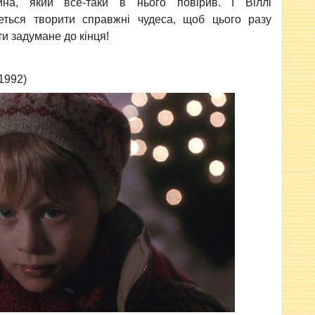
ина, який все-таки в нього повірив. І Віллі
еться творити справжні чудеса, щоб цього разу
и задумане до кінця!
1992)