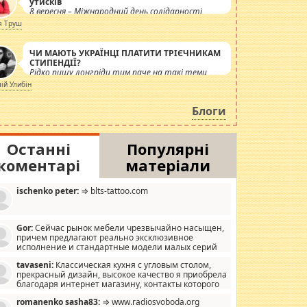
утисків
8 вересня – Міжнародний день солідарності
журналістів.
я Труш
ЧИ МАЮТЬ УКРАЇНЦІ ПЛАТИТИ ТРІЄЧНИКАМ
СТИПЕНДІЇ?
Рідко пишу лонгріди тим паче на такі теми,
але вже просто дістало! Обурюють сьогоднішні
лій Улибін
інсенуації навколо стипендіального питання.
Штучно роздувається ще одна соціальна
Блоги
катастрофа.
Останні
Популярні
коментарі
матеріали
ischenko peter:
⇒ blts-tattoo.com
Gor:
Сейчас рынок мебели чрезвычайно насыщен,
причем предлагают реально эксклюзивное
исполнение и стандартные модели малых серий
хонь, пока видел отличную кухонную мебель по
tavaseni:
Классическая кухня с угловым столом,
зайну, мало походит на стандартные формы, в MebelOk,
прекрасный дизайн, высокое качество я приобрела
еативненько и что главное - со вкусом все в порядке,
благодаря интернет магазину, контакты которого
з ненужных наворотов удорожающих мебель, а это не
 можете просмотреть https://mwood.com.ua.
следний фактор.
romanenko sasha83:
⇒ www.radiosvoboda.org