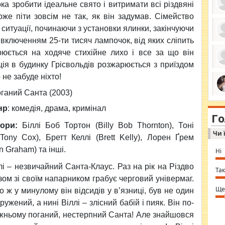
а зробити ідеальне свято і витримати всі різдвяні
оже піти зовсім не так, як він задумав. Сімейство
 ситуації, починаючи з установки ялинки, закінчуючи
включенням 25-ти тисяч лампочок, від яких сліпить
ро
се
орюється на ходяче стихійне лихо і все за що він
да
ція в будинку Грісвольдів розжарюється з приїздом
ос
ін
 не забуде ніхто!
за
тіл
ганий Санта (2003)
ком
bea
ми
tha
на
нр
: комедія, драма, кримінал
nig
Г
по
in 
ори:
Біллі Боб Тортон (Billy Bob Thornton), Тоні
Sol
Чи 
Ind
(Tony Cox), Бретт Келлі (Brett Kelly), Лорен Ґрем
gir
bod
n Graham) та інші.
Ні
alw
Mir
лі – незвичайний Санта-Клаус. Раз на рік на Різдво
you
Так
⇒ 
зом зі своїм напарником грабує черговий універмаг.
Ще
о ж у минулому він відсидів у в’язниці, був не один
ружений, а нині Віллі – злісний бабій і пияк. Він по-
жньому поганий, нестерпний Санта! Але знайшовся