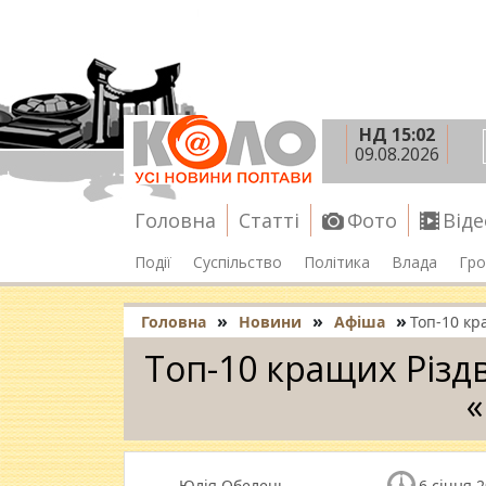
НД 15:02
09.08.2026
Головна
Статті
Фото
Віде
Події
Суспільство
Політика
Влада
Гро
»
»
»
Головна
Новини
Афіша
Топ-10 кр
Топ-10 кращих Різдв
«
Юлія Обелець
6 січня 2