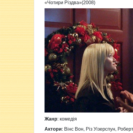
«
Чотири Різдва
»
(2008)
Жанр
:
комедія
Актори
:
Вінс Вон, Різ Уізерспун, Робе