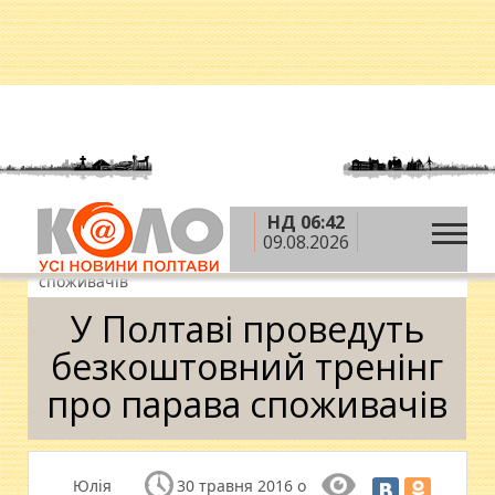
НД 06:42
»
»
»
Головна
Новини
Афіша
У Полтаві
09.08.2026
проведуть безкоштовний тренінг про парава
споживачів
У Полтаві проведуть
безкоштовний тренінг
про парава споживачів
Юлія
30 травня 2016 о