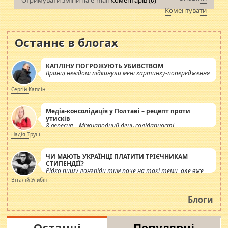
Отримувати зміни на e-mail
Коментарів (
0
)
Коментувати
Останнє в блогах
КАПЛІНУ ПОГРОЖУЮТЬ УБИВСТВОМ
Вранці невідомі підкинули мені картинку-попередження
Сергій Каплін
Медіа-консолідація у Полтаві – рецепт проти
утисків
8 вересня – Міжнародний день солідарності
журналістів.
Надія Труш
ЧИ МАЮТЬ УКРАЇНЦІ ПЛАТИТИ ТРІЄЧНИКАМ
СТИПЕНДІЇ?
Рідко пишу лонгріди тим паче на такі теми, але вже
просто дістало! Обурюють сьогоднішні інсенуації
Віталій Улибін
навколо стипендіального питання. Штучно
роздувається ще одна соціальна катастрофа.
Блоги
Останні
Популярні