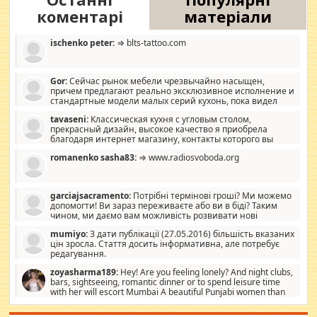
коментарі
матеріали
ischenko peter:
⇒ blts-tattoo.com
Gor:
Сейчас рынок мебели чрезвычайно насыщен,
причем предлагают реально эксклюзивное исполнение и
стандартные модели малых серий кухонь, пока видел
отличную кухонную мебель по дизайну, мало походит на
tavaseni:
Классическая кухня с угловым столом,
стандартные формы, в MebelOk, креативненько и что главное -
прекрасный дизайн, высокое качество я приобрела
со вкусом все в порядке, без ненужных наворотов удорожающих
благодаря интернет магазину, контакты которого вы
мебель, а это не последний фактор.
можете просмотреть https://mwood.com.ua.
romanenko sasha83:
⇒ www.radiosvoboda.org
garciajsacramento:
Потрібні термінові гроші? Ми можемо
допомогти! Ви зараз переживаєте або ви в біді? Таким
чином, ми даємо вам можливість розвивати нові
розробки. Як багата людина, я почуваю себе зобов'язаним
mumiyo:
З дати публікації (27.05.2016) більшість вказаних
допомагати людям, які намагаються дати їм шанс. Кожен
цін зросла. Стаття досить інформативна, але потребує
заслуговує на другий шанс, і, оскільки влада не зможе, вони
редагування.
повинні приймати від інших. Для нас нема багато суми, і зрілість
ми визначаємо за взаємною згодою. Ні сюрпризів, ні додаткових
zoyasharma189:
Hey! Are you feeling lonely? And night clubs,
витрат, а тільки узгоджених сум і нічого іншого. Не чекайте і не
bars, sightseeing, romantic dinner or to spend leisure time
коментуйте цей пост. Введіть суму, яку ви хочете подати, і ми
with her will escort Mumbai A beautiful Punjabi women than
зв'яжемося з вами з усіма варіантами. зв'яжіться з нами
sexy escort companion in arms that you guys feel like 5 star luxury
сьогодні на garciajsacramento@gmail.com Вам потрібні термінові
hotel had to spend the night in their search for loved solitaire free
гроші? Ми можемо допомогти!