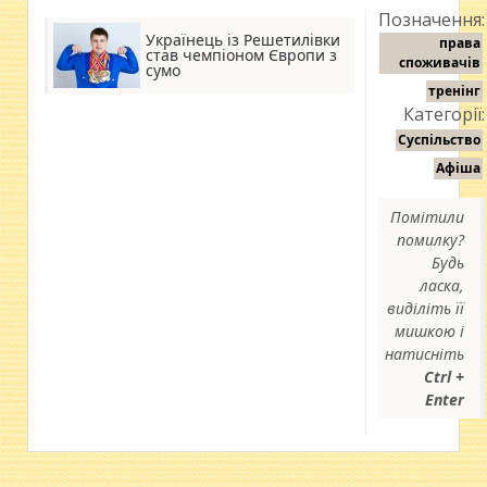
Позначення:
Українець із Решетилівки
права
став чемпіоном Європи з
споживачів
сумо
тренінг
Категорії:
Суспільство
Афіша
Помітили
помилку?
Будь
ласка,
виділіть її
мишкою і
натисніть
Ctrl +
Enter