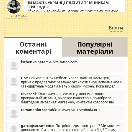
ЧИ МАЮТЬ УКРАЇНЦІ ПЛАТИТИ ТРІЄЧНИКАМ
СТИПЕНДІЇ?
Рідко пишу лонгріди тим паче на такі теми, але вже
просто дістало! Обурюють сьогоднішні інсенуації
Віталій Улибін
навколо стипендіального питання. Штучно
роздувається ще одна соціальна катастрофа.
Блоги
Останні
Популярні
коментарі
матеріали
ischenko peter:
⇒ blts-tattoo.com
Gor:
Сейчас рынок мебели чрезвычайно насыщен,
причем предлагают реально эксклюзивное исполнение и
стандартные модели малых серий кухонь, пока видел
отличную кухонную мебель по дизайну, мало походит на
tavaseni:
Классическая кухня с угловым столом,
стандартные формы, в MebelOk, креативненько и что главное -
прекрасный дизайн, высокое качество я приобрела
со вкусом все в порядке, без ненужных наворотов удорожающих
благодаря интернет магазину, контакты которого вы
мебель, а это не последний фактор.
можете просмотреть https://mwood.com.ua.
romanenko sasha83:
⇒ www.radiosvoboda.org
garciajsacramento:
Потрібні термінові гроші? Ми можемо
допомогти! Ви зараз переживаєте або ви в біді? Таким