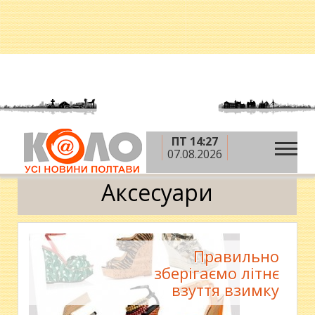
ПТ 14:27
»
»
»
Головна
Теми
Територія жінки
07.08.2026
»
Мода і стиль
Аксесуари
Аксесуари
Правильно
зберігаємо літнє
взуття взимку