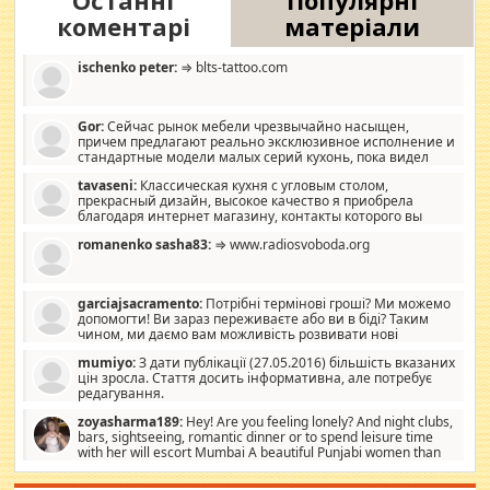
Останні
Популярні
коментарі
матеріали
ischenko peter:
⇒ blts-tattoo.com
Gor:
Сейчас рынок мебели чрезвычайно насыщен,
причем предлагают реально эксклюзивное исполнение и
стандартные модели малых серий кухонь, пока видел
отличную кухонную мебель по дизайну, мало походит на
tavaseni:
Классическая кухня с угловым столом,
стандартные формы, в MebelOk, креативненько и что главное -
прекрасный дизайн, высокое качество я приобрела
со вкусом все в порядке, без ненужных наворотов удорожающих
благодаря интернет магазину, контакты которого вы
мебель, а это не последний фактор.
можете просмотреть https://mwood.com.ua.
romanenko sasha83:
⇒ www.radiosvoboda.org
garciajsacramento:
Потрібні термінові гроші? Ми можемо
допомогти! Ви зараз переживаєте або ви в біді? Таким
чином, ми даємо вам можливість розвивати нові
розробки. Як багата людина, я почуваю себе зобов'язаним
mumiyo:
З дати публікації (27.05.2016) більшість вказаних
допомагати людям, які намагаються дати їм шанс. Кожен
цін зросла. Стаття досить інформативна, але потребує
заслуговує на другий шанс, і, оскільки влада не зможе, вони
редагування.
повинні приймати від інших. Для нас нема багато суми, і зрілість
ми визначаємо за взаємною згодою. Ні сюрпризів, ні додаткових
zoyasharma189:
Hey! Are you feeling lonely? And night clubs,
витрат, а тільки узгоджених сум і нічого іншого. Не чекайте і не
bars, sightseeing, romantic dinner or to spend leisure time
коментуйте цей пост. Введіть суму, яку ви хочете подати, і ми
with her will escort Mumbai A beautiful Punjabi women than
зв'яжемося з вами з усіма варіантами. зв'яжіться з нами
sexy escort companion in arms that you guys feel like 5 star luxury
сьогодні на garciajsacramento@gmail.com Вам потрібні термінові
hotel had to spend the night in their search for loved solitaire free
гроші? Ми можемо допомогти!