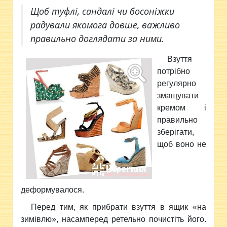
Щоб туфлі, сандалі чи босоніжки
радували якомога довше, важливо
правильно доглядати за ними.
В
зуття
потрібно
регулярно
змащувати
кремом і
правильно
зберігати,
щоб воно не
деформувалося.
Перед тим, як прибрати взуття в ящик «на
зимівлю», насамперед ретельно почистіть його.