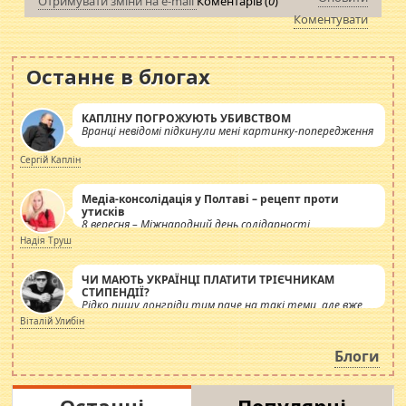
Отримувати зміни на e-mail
Коментарів (
0
)
Коментувати
Останнє в блогах
КАПЛІНУ ПОГРОЖУЮТЬ УБИВСТВОМ
Вранці невідомі підкинули мені картинку-попередження
Сергій Каплін
Медіа-консолідація у Полтаві – рецепт проти
утисків
8 вересня – Міжнародний день солідарності
журналістів.
Надія Труш
ЧИ МАЮТЬ УКРАЇНЦІ ПЛАТИТИ ТРІЄЧНИКАМ
СТИПЕНДІЇ?
Рідко пишу лонгріди тим паче на такі теми, але вже
просто дістало! Обурюють сьогоднішні інсенуації
Віталій Улибін
навколо стипендіального питання. Штучно
роздувається ще одна соціальна катастрофа.
Блоги