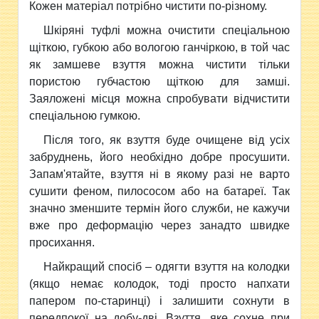
Кожен матеріал потрібно чистити по-різному.
Шкіряні туфлі можна очистити спеціальною
щіткою, губкою або вологою ганчіркою, в той час
як замшеве взуття можна чистити тільки
пористою губчастою щіткою для замші.
Заяложені місця можна спробувати відчистити
спеціальною гумкою.
Після того, як взуття буде очищене від усіх
забруднень, його необхідно добре просушити.
Запам'ятайте, взуття ні в якому разі не варто
сушити феном, пилососом або на батареї. Так
значно зменшите термін його служби, не кажучи
вже про деформацію через занадто швидке
просихання.
Найкращий спосіб – одягти взуття на колодки
(якщо немає колодок, тоді просто напхати
папером по-старинці) і залишити сохнути в
передпокої на добу-дві. Взуття, яке сохне при