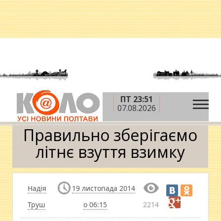
ПТ 23:51
»
»
Головна
Теми
Правильно зберігаємо літнє
07.08.2026
взуття взимку
Правильно зберігаємо
літнє взуття взимку
Надія
19 листопада 2014
Труш
о 06:15
2214