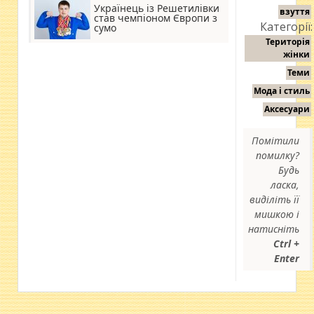
Українець із Решетилівки
взуття
став чемпіоном Європи з
Категорії:
сумо
Територія
жінки
Теми
Мода і стиль
Аксесуари
Помітили
помилку?
Будь
ласка,
виділіть її
мишкою і
натисніть
Ctrl +
Enter