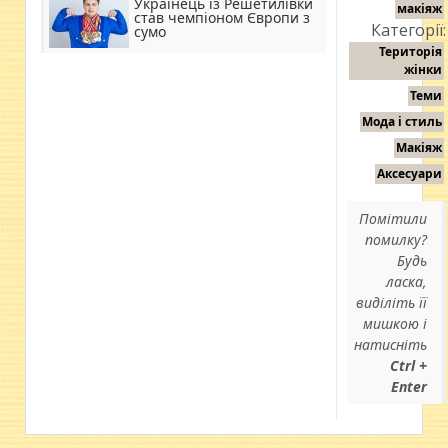
Українець із Решетилівки
макіяж
став чемпіоном Європи з
Категорії:
сумо
Територія
жінки
Теми
Мода і стиль
Макіяж
Аксесуари
Помітили
помилку?
Будь
ласка,
виділіть її
мишкою і
натисніть
Ctrl +
Enter