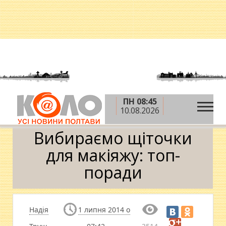
ПН 08:45
»
»
Головна
Теми
Вибираємо щіточки для
10.08.2026
макіяжу: топ-поради
Вибираємо щіточки
для макіяжу: топ-
поради
Надія
1 липня 2014 о