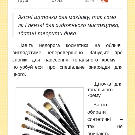
Труш
07:42
3514
Якісні щіточки для макіяжу, так само
як і пензлі для художнього мистецтва,
здатні творити дива.
Навіть недорога косметика на обличчі
виглядатиме неперевершено. Забудьте про
спонжі для нанесення тонального крему –
потурбуйтеся про спеціальне знаряддя для
цього.
Щіточка для
тонального
крему
Варто
обирати
синтетичні –
такі не
вбирають