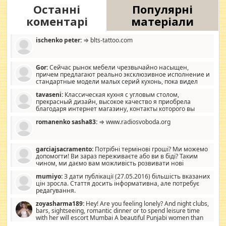
Останні
Популярні
коментарі
матеріали
ischenko peter:
⇒ blts-tattoo.com
Gor:
Сейчас рынок мебели чрезвычайно насыщен,
причем предлагают реально эксклюзивное исполнение и
стандартные модели малых серий кухонь, пока видел
отличную кухонную мебель по дизайну, мало походит на
tavaseni:
Классическая кухня с угловым столом,
стандартные формы, в MebelOk, креативненько и что главное -
прекрасный дизайн, высокое качество я приобрела
со вкусом все в порядке, без ненужных наворотов удорожающих
благодаря интернет магазину, контакты которого вы
мебель, а это не последний фактор.
можете просмотреть https://mwood.com.ua.
romanenko sasha83:
⇒ www.radiosvoboda.org
garciajsacramento:
Потрібні термінові гроші? Ми можемо
допомогти! Ви зараз переживаєте або ви в біді? Таким
чином, ми даємо вам можливість розвивати нові
розробки. Як багата людина, я почуваю себе зобов'язаним
mumiyo:
З дати публікації (27.05.2016) більшість вказаних
допомагати людям, які намагаються дати їм шанс. Кожен
цін зросла. Стаття досить інформативна, але потребує
заслуговує на другий шанс, і, оскільки влада не зможе, вони
редагування.
повинні приймати від інших. Для нас нема багато суми, і зрілість
ми визначаємо за взаємною згодою. Ні сюрпризів, ні додаткових
zoyasharma189:
Hey! Are you feeling lonely? And night clubs,
витрат, а тільки узгоджених сум і нічого іншого. Не чекайте і не
bars, sightseeing, romantic dinner or to spend leisure time
коментуйте цей пост. Введіть суму, яку ви хочете подати, і ми
with her will escort Mumbai A beautiful Punjabi women than
зв'яжемося з вами з усіма варіантами. зв'яжіться з нами
sexy escort companion in arms that you guys feel like 5 star luxury