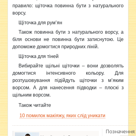
правило: щіточка повинна бути з натурального
ворсу.
Щіточка для румʼян
Також повинна бути з натурального ворсу, а
біля основи не повинна бути затиснутою. Це
допоможе домогтися природних ліній.
Щіточка для тіней
Вибирайте щільні щіточки – вони дозволять
домогтися інтенсивного кольору. Для
розтушовування підійдуть щіточки з мʼяким
ворсом. А для нанесення підводки – плоскі з
щільним ворсом.
Також читайте
10 помилок макіяжу, яких слід уникати
Позначення: