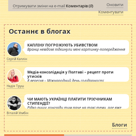
Оновити
Отримувати зміни на e-mail
Коментарів (
0
)
Коментувати
Останнє в блогах
КАПЛІНУ ПОГРОЖУЮТЬ УБИВСТВОМ
Вранці невідомі підкинули мені картинку-попередження
Сергій Каплін
Медіа-консолідація у Полтаві – рецепт проти
утисків
8 вересня – Міжнародний день солідарності
журналістів.
Надія Труш
ЧИ МАЮТЬ УКРАЇНЦІ ПЛАТИТИ ТРІЄЧНИКАМ
СТИПЕНДІЇ?
Рідко пишу лонгріди тим паче на такі теми, але вже
просто дістало! Обурюють сьогоднішні інсенуації
Віталій Улибін
навколо стипендіального питання. Штучно
роздувається ще одна соціальна катастрофа.
Блоги