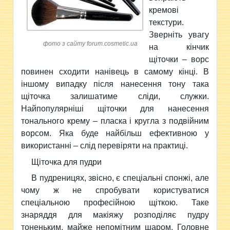
кремові
текстури.
Зверніть увагу
фото з сайту forum.cosmetic.ua
на кінчик
щіточки – ворс
повинен сходити нанівець в самому кінці. В
іншому випадку після нанесення тону така
щіточка залишатиме сліди, служки.
Найпопулярніші щіточки для нанесення
тонального крему – пласка і кругла з подвійним
ворсом. Яка буде найбільш ефективною у
використанні – слід перевіряти на практиці.
Щіточка для пудри
В пудреницях, звісно, є спеціальні спонжі, але
чому ж не спробувати користуватися
спеціальною професійною щіткою. Таке
знаряддя для макіяжу розподіляє пудру
тоненьким, майже непомітним шаром. Головне