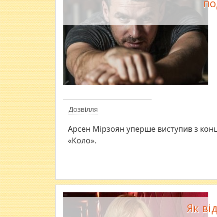
по
Дозвілля
Арсен Мірзоян уперше виступив з конц
«Коло».
Як ві