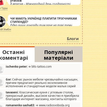
утисків
8 вересня – Міжнародний день солідарності
журналістів.
я Труш
ЧИ МАЮТЬ УКРАЇНЦІ ПЛАТИТИ ТРІЄЧНИКАМ
СТИПЕНДІЇ?
Рідко пишу лонгріди тим паче на такі теми,
але вже просто дістало! Обурюють сьогоднішні
лій Улибін
інсенуації навколо стипендіального питання.
Штучно роздувається ще одна соціальна
Блоги
катастрофа.
Останні
Популярні
коментарі
матеріали
ischenko peter:
⇒ blts-tattoo.com
Gor:
Сейчас рынок мебели чрезвычайно насыщен,
причем предлагают реально эксклюзивное
исполнение и стандартные модели малых серий
хонь, пока видел отличную кухонную мебель по
tavaseni:
Классическая кухня с угловым столом,
зайну, мало походит на стандартные формы, в MebelOk,
прекрасный дизайн, высокое качество я приобрела
еативненько и что главное - со вкусом все в порядке,
благодаря интернет магазину, контакты которого
з ненужных наворотов удорожающих мебель, а это не
 можете просмотреть https://mwood.com.ua.
следний фактор.
romanenko sasha83:
⇒ www.radiosvoboda.org