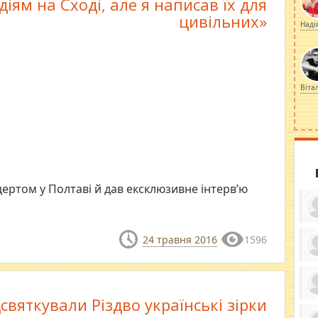
діям на Сході, але я написав їх для
цивільних»
Наді
Віта
ертом у Полтаві й дав ексклюзивне інтерв’ю
24 травня 2016
1596
ку
ди
кр
бе
дсвяткували Різдво українські зірки
вы
по