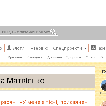
о
Блоги
Інтерв'ю
Спецпроекти
Газе
ші
Кримінал
Скандали
Дозвілля
Здоров'я
Спорт
Осв
О
а Матвієнко
Серг
рзоян : «У мене є пісні, присвячені