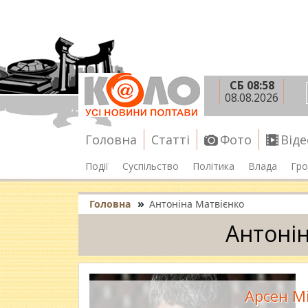
СБ 08:58
08.08.2026
Головна
Статті
Фото
Віде
Події
Суспільство
Політика
Влада
Гро
»
Головна
Антоніна Матвієнко
Антонін
Арсен Мі