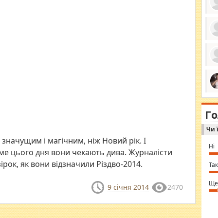
ро
се
да
ос
ін
за
тіл
ком
bea
ми
tha
на
nig
Г
по
in 
Sol
Чи 
Ind
gir
 значущим і магічним, ніж Новий рік. І
bod
Ні
alw
аме цього дня вони чекають дива. Журналісти
Mir
ірок, як вони відзначили Різдво-2014.
you
Так
⇒ 
Ще
9 січня 2014
2470