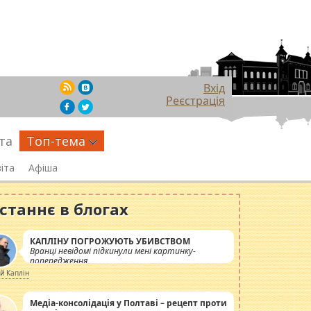
Вхід
Реєстрація
та
Топ-тема
іта
Афіша
станнє в блогах
КАПЛІНУ ПОГРОЖУЮТЬ УБИВСТВОМ
Вранці невідомі підкинули мені картинку-
попередження
ій Каплін
Медіа-консолідація у Полтаві – рецепт проти