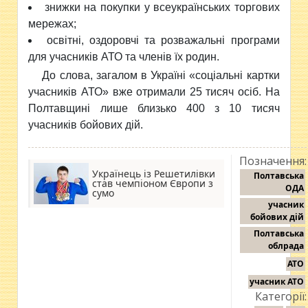
знижки на покупки у всеукраїнських торгових
мережах;
о
світні, оздоровчі та розважальні програми
для учасників АТО та членів їх родин.
До слова, загалом в Україні «соціальні картки
учасників АТО» вже отримали 25 тисяч осіб. На
Полтавщині лише близько 400 з 10 тисяч
учасників бойових дій.
Позначення:
Українець із Решетилівки
Полтавська
став чемпіоном Європи з
ОДА
сумо
учасник
бойових дій
Полтавська
облрада
АТО
учасник АТО
Категорії: