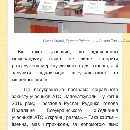
Євген Холод, Руслан Руденко та Роман Товстий 
Він також зазначив, що підписанням
меморандуму хочуть не лише створити
розгалужену мережу дисконтів для атовців, а й
залучити підприємців всеукраїнського та
місцевого рівнів.
– Це всеукраїнська програма соціального
захисту учасників АТО. Започаткували її у квітні
2016 року, – розповів Руслан Руденко, голова
Правління Всеукраїнського об’єднання
учасників АТО «Українці разом». – Така картка –
іменна, має штрих-коди, за допомогою яких