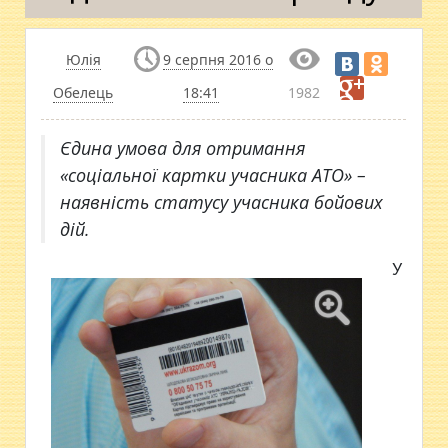
Юлія
9 серпня 2016 о
Обелець
18:41
1982
Єдина умова для отримання
«соціальної картки учасника АТО» –
наявність статусу учасника бойових
дій.
У