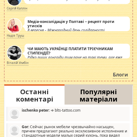
Сергій Каплін
Медіа-консолідація у Полтаві – рецепт проти
утисків
8 вересня – Міжнародний день солідарності
журналістів.
Надія Труш
ЧИ МАЮТЬ УКРАЇНЦІ ПЛАТИТИ ТРІЄЧНИКАМ
СТИПЕНДІЇ?
Рідко пишу лонгріди тим паче на такі теми, але вже
просто дістало! Обурюють сьогоднішні інсенуації
Віталій Улибін
навколо стипендіального питання. Штучно
роздувається ще одна соціальна катастрофа.
Блоги
Останні
Популярні
коментарі
матеріали
ischenko peter:
⇒ blts-tattoo.com
Gor:
Сейчас рынок мебели чрезвычайно насыщен,
причем предлагают реально эксклюзивное исполнение и
стандартные модели малых серий кухонь, пока видел