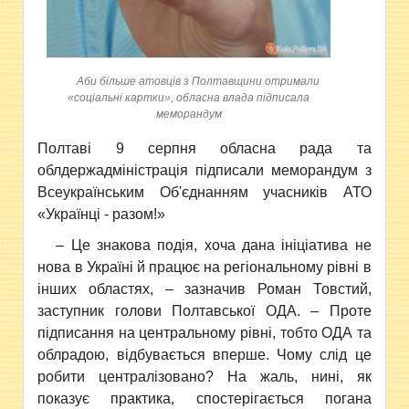
Аби більше атовців з Полтавщини отримали
«соціальні картки», обласна влада підписала
меморандум
Полтаві 9 серпня обласна рада та
облдержадміністрація
підписали меморандум з
Всеукраїнським Об'єднанням учасників АТО
«Українці - разом!»
– Це знакова подія, хоча дана ініціатива не
нова в Україні й працює на регіональному рівні в
інших областях, – зазначив Роман Товстий,
заступник голови Полтавської ОДА. – Проте
підписання на центральному рівні, тобто ОДА та
облрадою, відбувається вперше. Чому слід це
робити централізовано? На жаль, нині, як
показує практика, спостерігається погана