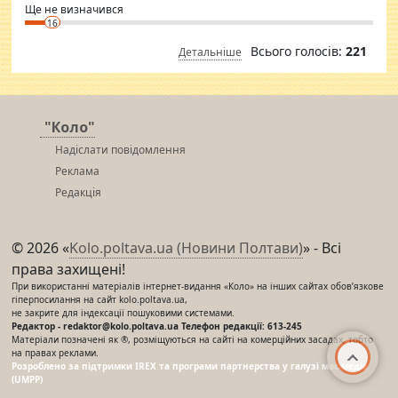
Ще не визначився
16
Всього голосів:
221
Детальніше
"Коло"
Надіслати повідомлення
Реклама
Редакція
© 2026 «
Kolo.poltava.ua (Новини Полтави)
» - Всі
права захищені!
При використанні матеріалів інтернет-видання «Коло» на інших сайтах обов’язкове
гіперпосилання на сайт kolo.poltava.ua,
не закрите для індексації пошуковими системами.
Редактор - redaktor@kolo.poltava.ua Телефон редакції: 613-245
Матеріали позначені як ®, розміщуються на сайті на комерційних засадах, тобто
на правах реклами.
Розроблено за підтримки IREX та програми партнерства у галузі мас-медіа
(UMPP)