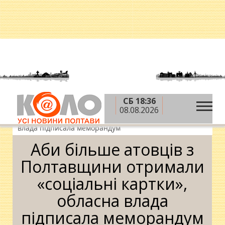
СБ 18:36
»
»
Головна
АТО
Аби більше атовців з
08.08.2026
Полтавщини отримали «соціальні картки», обласна
влада підписала меморандум
Аби більше атовців з
Полтавщини отримали
«соціальні картки»,
обласна влада
підписала меморандум