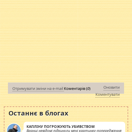
Оновити
Отримувати зміни на e-mail
Коментарів (
0
)
Коментувати
Останнє в блогах
КАПЛІНУ ПОГРОЖУЮТЬ УБИВСТВОМ
Вранці невідомі підкинули мені картинку-попередження