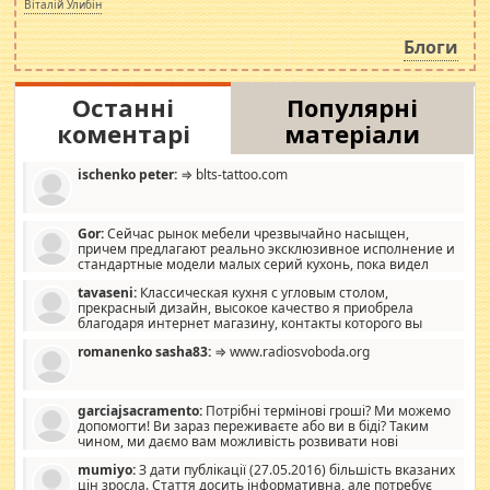
просто дістало! Обурюють сьогоднішні інсенуації
Віталій Улибін
навколо стипендіального питання. Штучно
роздувається ще одна соціальна катастрофа.
Блоги
Останні
Популярні
коментарі
матеріали
ischenko peter:
⇒ blts-tattoo.com
Gor:
Сейчас рынок мебели чрезвычайно насыщен,
причем предлагают реально эксклюзивное исполнение и
стандартные модели малых серий кухонь, пока видел
отличную кухонную мебель по дизайну, мало походит на
tavaseni:
Классическая кухня с угловым столом,
стандартные формы, в MebelOk, креативненько и что главное -
прекрасный дизайн, высокое качество я приобрела
со вкусом все в порядке, без ненужных наворотов удорожающих
благодаря интернет магазину, контакты которого вы
мебель, а это не последний фактор.
можете просмотреть https://mwood.com.ua.
romanenko sasha83:
⇒ www.radiosvoboda.org
garciajsacramento:
Потрібні термінові гроші? Ми можемо
допомогти! Ви зараз переживаєте або ви в біді? Таким
чином, ми даємо вам можливість розвивати нові
розробки. Як багата людина, я почуваю себе зобов'язаним
mumiyo:
З дати публікації (27.05.2016) більшість вказаних
допомагати людям, які намагаються дати їм шанс. Кожен
цін зросла. Стаття досить інформативна, але потребує
заслуговує на другий шанс, і, оскільки влада не зможе, вони