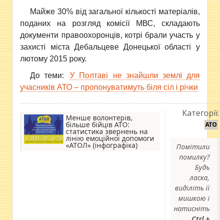
Майже 30% від загальної кількості матеріалів,
поданих на розгляд комісії МВС, складають
документи правоохоронців, котрі брали участь у
захисті міста Дебальцеве Донецької області у
лютому 2015 року.
До теми:
У Полтаві не знайшли землі для
учасників АТО – пропонуватимуть біля сіл і річки
Категорії:
Менше волонтерів,
більше бійців АТО:
АТО
статистика звернень на
лінію емоційної допомоги
«АТОЛ» (інфографіка)
Помітили
помилку?
Будь
ласка,
виділіть її
мишкою і
натисніть
Ctrl +