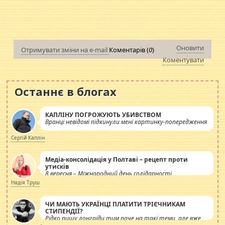
Оновити
Отримувати зміни на e-mail
Коментарів (
0
)
Коментувати
Останнє в блогах
КАПЛІНУ ПОГРОЖУЮТЬ УБИВСТВОМ
Вранці невідомі підкинули мені картинку-попередження
Сергій Каплін
Медіа-консолідація у Полтаві – рецепт проти
утисків
8 вересня – Міжнародний день солідарності
журналістів.
Надія Труш
ЧИ МАЮТЬ УКРАЇНЦІ ПЛАТИТИ ТРІЄЧНИКАМ
СТИПЕНДІЇ?
Рідко пишу лонгріди тим паче на такі теми, але вже