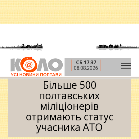
СБ 17:37
»
»
Головна
АТО
Більше 500 полтавських
08.08.2026
міліціонерів отримають статус учасника АТО
Більше 500
полтавських
міліціонерів
отримають статус
учасника АТО