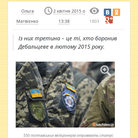
Ольга
2 квітня 2015 о
Матвієнко
13:38
1803
​Із них третина – це ті, хто боронив
Дебальцеве в лютому 2015 року.
550 полтавських міліціонерів отримають статус