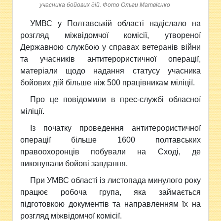
учасника бойових дій. Фото Ольги Матвієнко
УМВС у Полтавській області надіслало на
розгляд міжвідомчої комісії, утвореної
Державною службою у справах ветеранів війни
та учасників антитерористичної операції,
матеріали щодо надання статусу учасника
бойових дій більше ніж 500 працівникам міліції.
Про це повідомили в преc-службі обласної
міліції.
Із початку проведення антитерористичної
операції більше 1600 полтавських
правоохоронців побували на Сході, де
виконували бойові завдання.
При УМВС області із листопада минулого року
працює робоча група, яка займається
підготовкою документів та направленням їх на
розгляд міжвідомчої комісії.