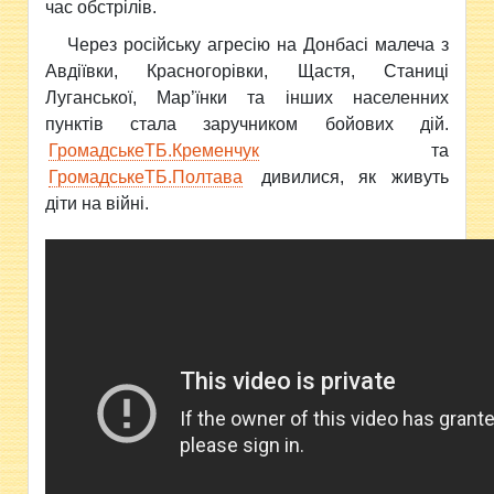
час обстрілів.
Через російську агресію на Донбасі малеча з
Авдіївки, Красногорівки, Щастя, Станиці
Луганської, Мар’їнки та інших населенних
пунктів стала заручником бойових дій.
ГромадськеТБ.Кременчук
та
ГромадськеТБ.Полтава
дивилися, як живуть
діти на війні.