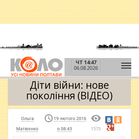
ЧТ 14:47
»
»
Головна
АТО
Діти війни: нове покоління
06.08.2026
(ВІДЕО)
Діти війни: нове
покоління (ВІДЕО)
Ольга
19 лютого 2016
Матвієнко
о 08:43
1575