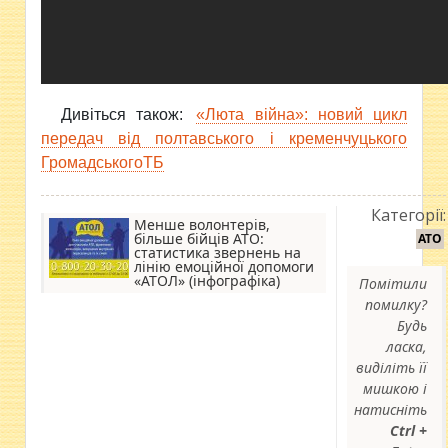
Дивіться також:
«Люта війна»: новий цикл
передач від полтавського і кременчуцького
ГромадськогоТБ
Категорії:
Менше волонтерів,
більше бійців АТО:
АТО
статистика звернень на
лінію емоційної допомоги
«АТОЛ» (інфографіка)
Помітили
помилку?
Будь
ласка,
виділіть її
мишкою і
натисніть
Ctrl +