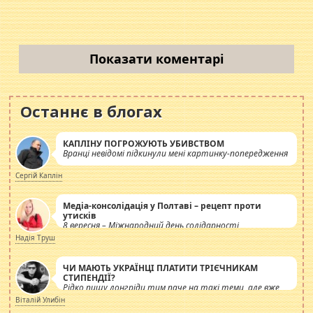
Показати коментарі
Останнє в блогах
КАПЛІНУ ПОГРОЖУЮТЬ УБИВСТВОМ
Вранці невідомі підкинули мені картинку-попередження
Сергій Каплін
Медіа-консолідація у Полтаві – рецепт проти
утисків
8 вересня – Міжнародний день солідарності
журналістів.
Надія Труш
ЧИ МАЮТЬ УКРАЇНЦІ ПЛАТИТИ ТРІЄЧНИКАМ
СТИПЕНДІЇ?
Рідко пишу лонгріди тим паче на такі теми, але вже
просто дістало! Обурюють сьогоднішні інсенуації
Віталій Улибін
навколо стипендіального питання. Штучно