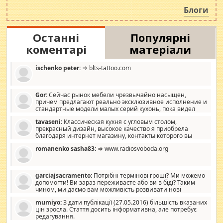
роздувається ще одна соціальна катастрофа.
Блоги
Останні
Популярні
коментарі
матеріали
ischenko peter:
⇒ blts-tattoo.com
Gor:
Сейчас рынок мебели чрезвычайно насыщен,
причем предлагают реально эксклюзивное исполнение и
стандартные модели малых серий кухонь, пока видел
отличную кухонную мебель по дизайну, мало походит на
tavaseni:
Классическая кухня с угловым столом,
стандартные формы, в MebelOk, креативненько и что главное -
прекрасный дизайн, высокое качество я приобрела
со вкусом все в порядке, без ненужных наворотов удорожающих
благодаря интернет магазину, контакты которого вы
мебель, а это не последний фактор.
можете просмотреть https://mwood.com.ua.
romanenko sasha83:
⇒ www.radiosvoboda.org
garciajsacramento:
Потрібні термінові гроші? Ми можемо
допомогти! Ви зараз переживаєте або ви в біді? Таким
чином, ми даємо вам можливість розвивати нові
розробки. Як багата людина, я почуваю себе зобов'язаним
mumiyo:
З дати публікації (27.05.2016) більшість вказаних
допомагати людям, які намагаються дати їм шанс. Кожен
цін зросла. Стаття досить інформативна, але потребує
заслуговує на другий шанс, і, оскільки влада не зможе, вони
редагування.
повинні приймати від інших. Для нас нема багато суми, і зрілість