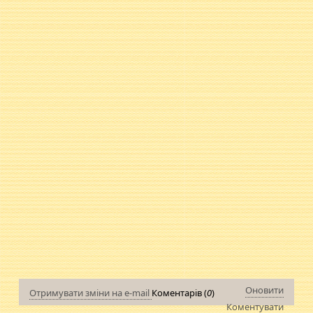
Оновити
Отримувати зміни на e-mail
Коментарів (
0
)
Коментувати