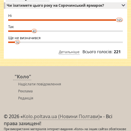
Independent escort in Mumbai, truthful, friendly and cheerful girl.
Чи їхатимете цього року на Сорочинський ярмарок?
WhatsApp via an easily can see the latest pictures of her body and the
godly. Variety is the spice of life, he believes, so always travel and
want to meet new people. Sakshi Mirchandani health and figure
Ні
conscious in order to keep yourself fit and regularly go to the health
165
club.
⇒ sakshimirchandani.com
Так
40
Ще не визначився
16
Всього голосів:
221
Детальніше
"Коло"
Надіслати повідомлення
Реклама
Редакція
© 2026 «
Kolo.poltava.ua (Новини Полтави)
» - Всі
права захищені!
При використанні матеріалів інтернет-видання «Коло» на інших сайтах обов’язкове