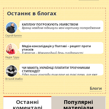
Останнє в блогах
КАПЛІНУ ПОГРОЖУЮТЬ УБИВСТВОМ
Вранці невідомі підкинули мені картинку-попередження
Сергій Каплін
Медіа-консолідація у Полтаві – рецепт проти
утисків
8 вересня – Міжнародний день солідарності
журналістів.
Надія Труш
ЧИ МАЮТЬ УКРАЇНЦІ ПЛАТИТИ ТРІЄЧНИКАМ
СТИПЕНДІЇ?
Рідко пишу лонгріди тим паче на такі теми, але вже
просто дістало! Обурюють сьогоднішні інсенуації
Віталій Улибін
навколо стипендіального питання. Штучно
роздувається ще одна соціальна катастрофа.
Блоги
Останні
Популярні
коментарі
матеріали