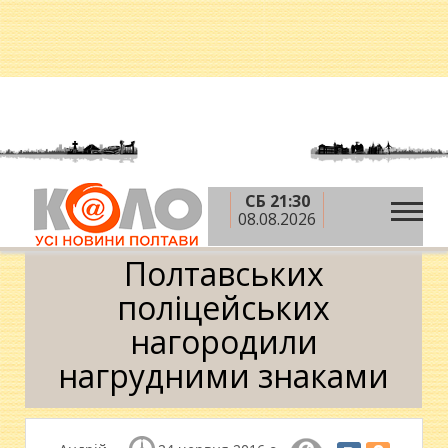
СБ 21:30
»
»
Головна
АТО
Полтавських поліцейських
08.08.2026
нагородили нагрудними знаками
Полтавських
поліцейських
нагородили
нагрудними знаками