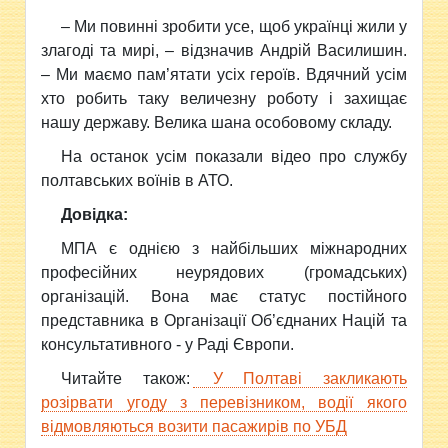
– Ми повинні зробити усе, щоб українці жили у
злагоді та мирі, – відзначив Андрій Василишин.
– Ми маємо пам’ятати усіх героїв. Вдячний усім
хто робить таку величезну роботу і захищає
нашу державу. Велика шана особовому складу.
На останок усім показали відео про службу
полтавських воїнів в АТО.
Довідка:
МПА є однією з найбільших міжнародних
професійних неурядових (громадських)
організацій. Вона має статус постійного
представника в Організації Об’єднаних Націй та
консультативного - у Раді Європи.
Читайте також:
У Полтаві закликають
розірвати угоду з перевізником, водії якого
відмовляються возити пасажирів по УБД