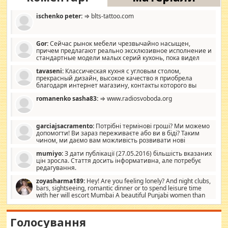
ischenko peter:
⇒ blts-tattoo.com
Gor:
Сейчас рынок мебели чрезвычайно насыщен,
причем предлагают реально эксклюзивное исполнение и
стандартные модели малых серий кухонь, пока видел
отличную кухонную мебель по дизайну, мало походит на
tavaseni:
Классическая кухня с угловым столом,
стандартные формы, в MebelOk, креативненько и что главное -
прекрасный дизайн, высокое качество я приобрела
со вкусом все в порядке, без ненужных наворотов удорожающих
благодаря интернет магазину, контакты которого вы
мебель, а это не последний фактор.
можете просмотреть https://mwood.com.ua.
romanenko sasha83:
⇒ www.radiosvoboda.org
garciajsacramento:
Потрібні термінові гроші? Ми можемо
допомогти! Ви зараз переживаєте або ви в біді? Таким
чином, ми даємо вам можливість розвивати нові
розробки. Як багата людина, я почуваю себе зобов'язаним
mumiyo:
З дати публікації (27.05.2016) більшість вказаних
допомагати людям, які намагаються дати їм шанс. Кожен
цін зросла. Стаття досить інформативна, але потребує
заслуговує на другий шанс, і, оскільки влада не зможе, вони
редагування.
повинні приймати від інших. Для нас нема багато суми, і зрілість
ми визначаємо за взаємною згодою. Ні сюрпризів, ні додаткових
zoyasharma189:
Hey! Are you feeling lonely? And night clubs,
витрат, а тільки узгоджених сум і нічого іншого. Не чекайте і не
bars, sightseeing, romantic dinner or to spend leisure time
коментуйте цей пост. Введіть суму, яку ви хочете подати, і ми
with her will escort Mumbai A beautiful Punjabi women than
зв'яжемося з вами з усіма варіантами. зв'яжіться з нами
sexy escort companion in arms that you guys feel like 5 star luxury
сьогодні на garciajsacramento@gmail.com Вам потрібні термінові
hotel had to spend the night in their search for loved solitaire free
гроші? Ми можемо допомогти!
maintenance stops in Mumbai. Here we offer fair and very attractive
Голосування
woman "Love Solitaire" beautiful figure and shapely body shapes.