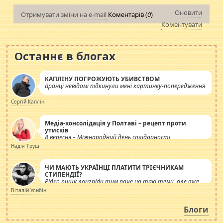
Оновити
Отримувати зміни на e-mail
Коментарів (
0
)
Коментувати
Останнє в блогах
КАПЛІНУ ПОГРОЖУЮТЬ УБИВСТВОМ
Вранці невідомі підкинули мені картинку-попередження
Сергій Каплін
Медіа-консолідація у Полтаві – рецепт проти
утисків
8 вересня – Міжнародний день солідарності
журналістів.
Надія Труш
ЧИ МАЮТЬ УКРАЇНЦІ ПЛАТИТИ ТРІЄЧНИКАМ
СТИПЕНДІЇ?
Рідко пишу лонгріди тим паче на такі теми, але вже
просто дістало! Обурюють сьогоднішні інсенуації
Віталій Улибін
навколо стипендіального питання. Штучно
роздувається ще одна соціальна катастрофа.
Блоги