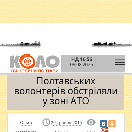
НД 16:56
»
»
Головна
АТО
Полтавських волонтерів
09.08.2026
обстріляли у зоні АТО
Полтавських
волонтерів обстріляли
у зоні АТО
Ольга
20 травня 2015