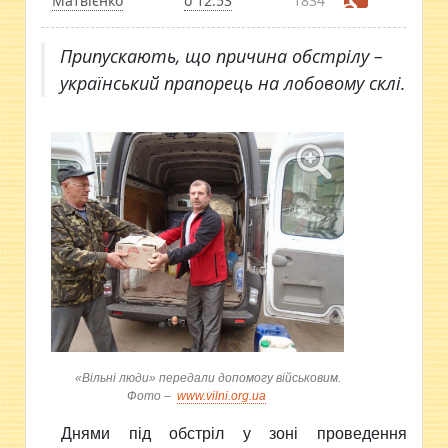
Матвієнко
о 12:53
1834
Припускають, що причина обстрілу –
український прапорець на лобовому склі.
«Вільні люди» передали допомогу військовим.
Фото –
www.vilni.org.ua
Днями під обстріл у зоні проведення