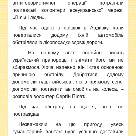
антитерористичної операції потрапили
полтавські волонтери всеукраїнської мережі
«Вільні люди».
Під час однієї з поїздок в Авдіївку, коли
поверталися додому, їхній автомобіль
обстріляли із лісопосадки здовж дороги.
– На нашому авто постійно висить
український прапорець, і знімати його ми не
збираємося. Хоча, напевно, він і став основною
причиною обстрілу. Добратися додому
допомогли наші військові, які в прямому сенсі
допомогли поставити автомобіль на колеса, –
розповів волонтер Сергій Пілат.
Під час обстрілу, на щастя, ніхто не
постраждав.
Незважаючи на цю пригоду, увесь
гуманітарний вантаж було успішно доставили