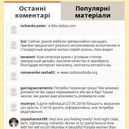
Останні
Популярні
коментарі
матеріали
ischenko peter:
⇒ blts-tattoo.com
Gor:
Сейчас рынок мебели чрезвычайно насыщен,
причем предлагают реально эксклюзивное исполнение и
стандартные модели малых серий кухонь, пока видел
отличную кухонную мебель по дизайну, мало походит на
tavaseni:
Классическая кухня с угловым столом,
стандартные формы, в MebelOk, креативненько и что главное -
прекрасный дизайн, высокое качество я приобрела
со вкусом все в порядке, без ненужных наворотов удорожающих
благодаря интернет магазину, контакты которого вы
мебель, а это не последний фактор.
можете просмотреть https://mwood.com.ua.
romanenko sasha83:
⇒ www.radiosvoboda.org
garciajsacramento:
Потрібні термінові гроші? Ми можемо
допомогти! Ви зараз переживаєте або ви в біді? Таким
чином, ми даємо вам можливість розвивати нові
розробки. Як багата людина, я почуваю себе зобов'язаним
mumiyo:
З дати публікації (27.05.2016) більшість вказаних
допомагати людям, які намагаються дати їм шанс. Кожен
цін зросла. Стаття досить інформативна, але потребує
заслуговує на другий шанс, і, оскільки влада не зможе, вони
редагування.
повинні приймати від інших. Для нас нема багато суми, і зрілість
ми визначаємо за взаємною згодою. Ні сюрпризів, ні додаткових
zoyasharma189:
Hey! Are you feeling lonely? And night clubs,
витрат, а тільки узгоджених сум і нічого іншого. Не чекайте і не
bars, sightseeing, romantic dinner or to spend leisure time
коментуйте цей пост. Введіть суму, яку ви хочете подати, і ми
with her will escort Mumbai A beautiful Punjabi women than
зв'яжемося з вами з усіма варіантами. зв'яжіться з нами