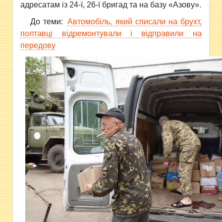
адресатам із 24-ї, 26-ї бригад та на базу «Азову».
До теми:
Автомобіль, який списали на брухт,
полтавці відремонтували і відправили на
передову