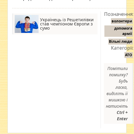
Позначення:
Українець із Решетилівки
волонтери
став чемпіоном Європи з
сумо
допомога
армії
Вільні люди
Категорії:
АТО
Помітили
помилку?
Будь
ласка,
виділіть її
мишкою і
натисніть
Ctrl +
Enter