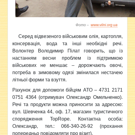
Фото –
www.vilni.org.ua
Серед відвезеного військовим олія, картопля,
консервація, вода та інші необхідні речі.
Волонтер Володимир Пілат говорить, що із
настанням весни проблем із підтримкою
військових не меншає – дорожчають овочі,
потреба в зимовому одязі змінилася нестачею
літньої форми та взуття.
Рахунок для допомоги бійцям АТО – 4731 2171
0751 4364 (отримувач Олександр Омельченко).
Речі та продукти можна приносити за адресою:
вул. Шевченка 44, оф. 17, магазин туристичного
спорядження TopRope. Контактна особа:
Олександр, тел.: 066-340-26-92 (прохання
попередньо повідомляти про візит).