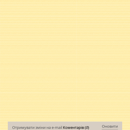
Оновити
Отримувати зміни на e-mail
Коментарів (
0
)