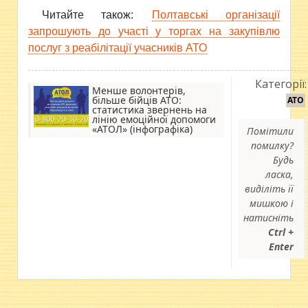
Читайте також:
Полтавські організації
запрошують до участі у торгах на закупівлю
послуг з реабілітації учасників АТО
Категорії:
Менше волонтерів,
більше бійців АТО:
АТО
статистика звернень на
лінію емоційної допомоги
«АТОЛ» (інфографіка)
Помітили
помилку?
Будь
ласка,
виділіть її
мишкою і
натисніть
Ctrl +
Enter