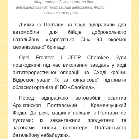
«Карпатська Січ» отримала два
відремонтованих полтавцями автомобілі. Фото
із соціальної мережі
Днями із Полтави на Схід відправили два
автомобіля для бійців добровольчого
батальйону «Карпатська Січ» 93 окремої
механізованої бригади.
Opel Frontera і JEEP Cherokee були
пошкоджені під час виконання завдань у ході
антитерористичної операції на Сході країни.
Відремонтували їх за фінансової підтримки
обласної організації ВО «Свобода».
Перед відправкою автомобілі освятив
Архієпископ Полтавський і Кременчуцький
Федір. До речі, машини поїхали з Полтави не
пустими: їх завантажили продуктами та
засобами гігієни волонтери Полтавського
батальйону небайдужих.