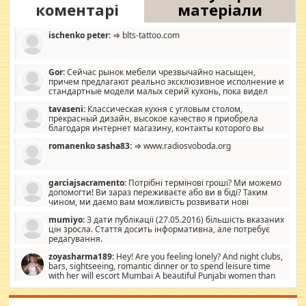
коментарі
матеріали
ischenko peter:
⇒ blts-tattoo.com
Gor:
Сейчас рынок мебели чрезвычайно насыщен,
причем предлагают реально эксклюзивное исполнение и
стандартные модели малых серий кухонь, пока видел
отличную кухонную мебель по дизайну, мало походит на
tavaseni:
Классическая кухня с угловым столом,
стандартные формы, в MebelOk, креативненько и что главное -
прекрасный дизайн, высокое качество я приобрела
со вкусом все в порядке, без ненужных наворотов удорожающих
благодаря интернет магазину, контакты которого вы
мебель, а это не последний фактор.
можете просмотреть https://mwood.com.ua.
romanenko sasha83:
⇒ www.radiosvoboda.org
garciajsacramento:
Потрібні термінові гроші? Ми можемо
допомогти! Ви зараз переживаєте або ви в біді? Таким
чином, ми даємо вам можливість розвивати нові
розробки. Як багата людина, я почуваю себе зобов'язаним
mumiyo:
З дати публікації (27.05.2016) більшість вказаних
допомагати людям, які намагаються дати їм шанс. Кожен
цін зросла. Стаття досить інформативна, але потребує
заслуговує на другий шанс, і, оскільки влада не зможе, вони
редагування.
повинні приймати від інших. Для нас нема багато суми, і зрілість
ми визначаємо за взаємною згодою. Ні сюрпризів, ні додаткових
zoyasharma189:
Hey! Are you feeling lonely? And night clubs,
витрат, а тільки узгоджених сум і нічого іншого. Не чекайте і не
bars, sightseeing, romantic dinner or to spend leisure time
коментуйте цей пост. Введіть суму, яку ви хочете подати, і ми
with her will escort Mumbai A beautiful Punjabi women than
зв'яжемося з вами з усіма варіантами. зв'яжіться з нами
sexy escort companion in arms that you guys feel like 5 star luxury
сьогодні на garciajsacramento@gmail.com Вам потрібні термінові
hotel had to spend the night in their search for loved solitaire free
гроші? Ми можемо допомогти!
maintenance stops in Mumbai. Here we offer fair and very attractive