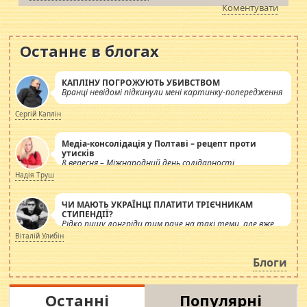
Коментувати
Останнє в блогах
КАПЛІНУ ПОГРОЖУЮТЬ УБИВСТВОМ
Вранці невідомі підкинули мені картинку-попередження
Сергій Каплін
Медіа-консолідація у Полтаві – рецепт проти
утисків
8 вересня – Міжнародний день солідарності
журналістів.
Надія Труш
ЧИ МАЮТЬ УКРАЇНЦІ ПЛАТИТИ ТРІЄЧНИКАМ
СТИПЕНДІЇ?
Рідко пишу лонгріди тим паче на такі теми, але вже
просто дістало! Обурюють сьогоднішні інсенуації
Віталій Улибін
навколо стипендіального питання. Штучно
роздувається ще одна соціальна катастрофа.
Блоги
Останні
Популярні