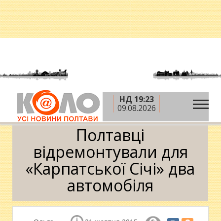
НД 19:23
»
»
Головна
АТО
Полтавці відремонтували для
09.08.2026
«Карпатської Січі» два автомобіля
Полтавці
відремонтували для
«Карпатської Січі» два
автомобіля