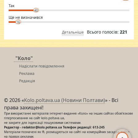
club.
⇒ sakshimirchandani.com
Так
40
Ще не визначився
16
Всього голосів:
221
Детальніше
"Коло"
Надіслати повідомлення
Реклама
Редакція
© 2026 «
Kolo.poltava.ua (Новини Полтави)
» - Всі
права захищені!
При використанні матеріалів інтернет-видання «Коло» на інших сайтах обов’язкове
гіперпосилання на сайт kolo.poltava.ua,
не закрите для індексації пошуковими системами.
Редактор - redaktor@kolo.poltava.ua Телефон редакції: 613-245
Матеріали позначені як ®, розміщуються на сайті на комерційних засадах, тобто
на правах реклами.