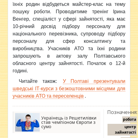
їхніх родин відбудеться майстер-клас на тему
пошуку роботи. Проводитиме тренінг Ірина
Венгер, спеціаліст у сфері зайнятості, яка має
10-річний досвід підбору персоналу для
національного перевізника, супроводу підбору
персоналу для сфер консалтингу та
виробництва. Учасників АТО та їхні родини
запрошують в актову залу Полтавського
обласного центру зайнятості. Початок о 12-й
годині.
Читайте також:
У Полтаві презентували
шведські ІТ-курси з безкоштовними місцями для
учасників АТО та переселенців
.
Позначення:
Українець із Решетилівки
робота
став чемпіоном Європи з
сумо
центр
зайнятості