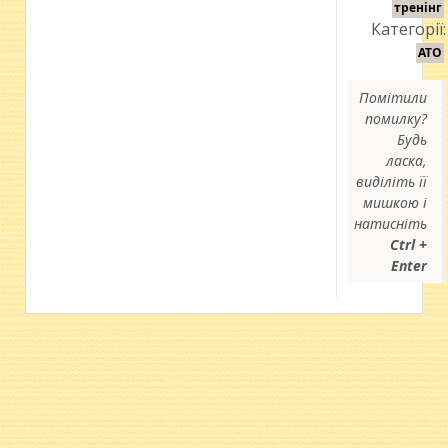
тренінг
Категорії:
АТО
Помітили
помилку?
Будь
ласка,
виділіть її
мишкою і
натисніть
Ctrl +
Enter