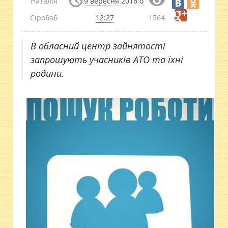
Наталія
9 вересня 2016 о
Сіробаб
12:27
1564
В обласний центр зайнятості
запрошують учасників АТО та їхні
родини.