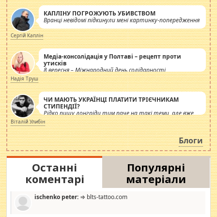
КАПЛІНУ ПОГРОЖУЮТЬ УБИВСТВОМ
Вранці невідомі підкинули мені картинку-попередження
Сергій Каплін
Медіа-консолідація у Полтаві – рецепт проти
утисків
8 вересня – Міжнародний день солідарності
журналістів.
Надія Труш
ЧИ МАЮТЬ УКРАЇНЦІ ПЛАТИТИ ТРІЄЧНИКАМ
СТИПЕНДІЇ?
Рідко пишу лонгріди тим паче на такі теми, але вже
просто дістало! Обурюють сьогоднішні інсенуації
Віталій Улибін
навколо стипендіального питання. Штучно
роздувається ще одна соціальна катастрофа.
Блоги
Останні
Популярні
коментарі
матеріали
ischenko peter:
⇒ blts-tattoo.com