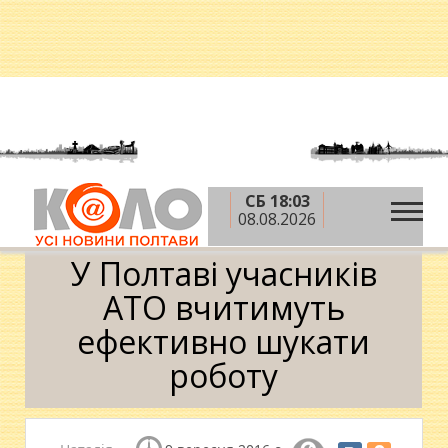
СБ 18:03
»
»
Головна
АТО
​У Полтаві учасників АТО
08.08.2026
вчитимуть ефективно шукати роботу
​У Полтаві учасників
АТО вчитимуть
ефективно шукати
роботу