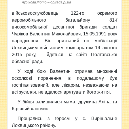
Чурікова.Фото – oblrada.pl.ua
військовослужбовець 122-го окремого
аеромобільного батальйону 81-ї
високомобільної десантної бригади солдат
Чуріков Валентин Миколайович, 15.05.1991 року
народження. Він призваний по мобілізації
Лохвицьким військовим комісаріатом 14 лютого
2015 року, – йдеться на сайті Полтавської
обласної ради.
У ході бою Валентин отримав множинні
осколкові поранення, в подальшому був
госпіталізований, але лікарям, незважаючи на
всі зусилля, не вдалося врятувати його життя.
У бійця залишилися мама, дружина Аліна та
6-річний хлопчик.
Прощались з героєм у с. Вирішальне
Лохвицького району.