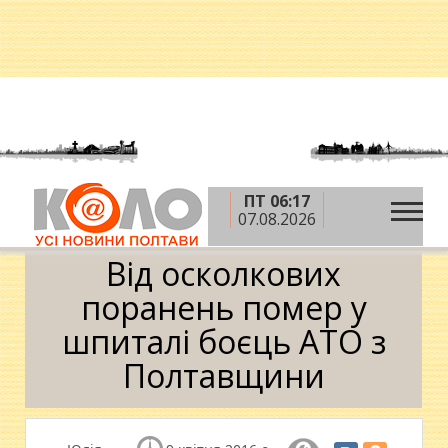
ПТ 06:17
»
»
Головна
АТО
Від осколкових поранень помер
07.08.2026
у шпиталі боєць АТО з Полтавщини
Від осколкових
поранень помер у
шпиталі боєць АТО з
Полтавщини