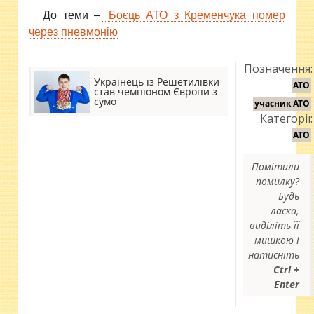
До теми –
Боєць АТО з Кременчука помер
через пневмонію
Позначення:
Українець із Решетилівки
АТО
став чемпіоном Європи з
сумо
учасник АТО
Категорії:
АТО
Помітили
помилку?
Будь
ласка,
виділіть її
мишкою і
натисніть
Ctrl +
Enter