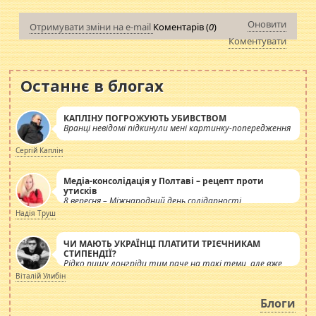
Оновити
Отримувати зміни на e-mail
Коментарів (
0
)
Коментувати
Останнє в блогах
КАПЛІНУ ПОГРОЖУЮТЬ УБИВСТВОМ
Вранці невідомі підкинули мені картинку-попередження
Сергій Каплін
Медіа-консолідація у Полтаві – рецепт проти
утисків
8 вересня – Міжнародний день солідарності
журналістів.
Надія Труш
ЧИ МАЮТЬ УКРАЇНЦІ ПЛАТИТИ ТРІЄЧНИКАМ
СТИПЕНДІЇ?
Рідко пишу лонгріди тим паче на такі теми, але вже
просто дістало! Обурюють сьогоднішні інсенуації
Віталій Улибін
навколо стипендіального питання. Штучно
роздувається ще одна соціальна катастрофа.
Блоги