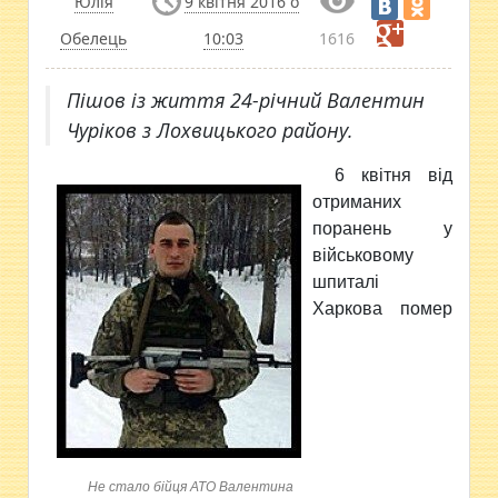
Юлія
9 квітня 2016 о
Обелець
10:03
1616
Пішов із життя 24-річний Валентин
Чуріков з Лохвицького району.
6 квітня від
отриманих
поранень у
військовому
шпиталі
Харкова помер
Не стало бійця АТО Валентина