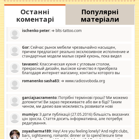
Останні
Популярні
коментарі
матеріали
ischenko peter:
⇒ blts-tattoo.com
Gor:
Сейчас рынок мебели чрезвычайно насыщен,
причем предлагают реально эксклюзивное исполнение и
стандартные модели малых серий кухонь, пока видел
отличную кухонную мебель по дизайну, мало походит на
tavaseni:
Классическая кухня с угловым столом,
стандартные формы, в MebelOk, креативненько и что главное -
прекрасный дизайн, высокое качество я приобрела
со вкусом все в порядке, без ненужных наворотов удорожающих
благодаря интернет магазину, контакты которого вы
мебель, а это не последний фактор.
можете просмотреть https://mwood.com.ua.
romanenko sasha83:
⇒ www.radiosvoboda.org
garciajsacramento:
Потрібні термінові гроші? Ми можемо
допомогти! Ви зараз переживаєте або ви в біді? Таким
чином, ми даємо вам можливість розвивати нові
розробки. Як багата людина, я почуваю себе зобов'язаним
mumiyo:
З дати публікації (27.05.2016) більшість вказаних
допомагати людям, які намагаються дати їм шанс. Кожен
цін зросла. Стаття досить інформативна, але потребує
заслуговує на другий шанс, і, оскільки влада не зможе, вони
редагування.
повинні приймати від інших. Для нас нема багато суми, і зрілість
ми визначаємо за взаємною згодою. Ні сюрпризів, ні додаткових
zoyasharma189:
Hey! Are you feeling lonely? And night clubs,
витрат, а тільки узгоджених сум і нічого іншого. Не чекайте і не
bars, sightseeing, romantic dinner or to spend leisure time
коментуйте цей пост. Введіть суму, яку ви хочете подати, і ми