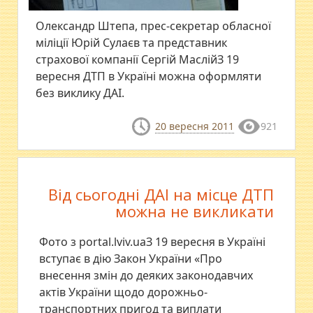
Олександр Штепа, прес-секретар обласної
міліції Юрій Сулаєв та представник
страхової компанії Сергій МаслійЗ 19
вересня ДТП в Україні можна оформляти
без виклику ДАІ.
20 вересня 2011
921
Від сьогодні ДАІ на місце ДТП
можна не викликати
Фото з portal.lviv.uaЗ 19 вересня в Україні
вступає в дію Закон України «Про
внесення змін до деяких законодавчих
актів України щодо дорожньо-
транспортних пригод та виплати