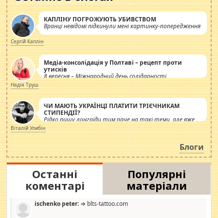
КАПЛІНУ ПОГРОЖУЮТЬ УБИВСТВОМ
Вранці невідомі підкинули мені картинку-попередження
Сергій Каплін
Медіа-консолідація у Полтаві – рецепт проти
утисків
8 вересня – Міжнародний день солідарності
журналістів.
Надія Труш
ЧИ МАЮТЬ УКРАЇНЦІ ПЛАТИТИ ТРІЄЧНИКАМ
СТИПЕНДІЇ?
Рідко пишу лонгріди тим паче на такі теми, але вже
просто дістало! Обурюють сьогоднішні інсенуації
Віталій Улибін
навколо стипендіального питання. Штучно
роздувається ще одна соціальна катастрофа.
Блоги
Останні
Популярні
коментарі
матеріали
ischenko peter:
⇒ blts-tattoo.com