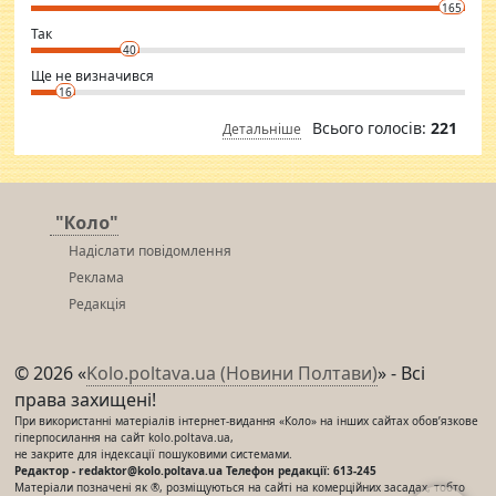
conscious in order to keep yourself fit and regularly go to the health
165
club.
⇒ sakshimirchandani.com
Так
40
Ще не визначився
16
Всього голосів:
221
Детальніше
"Коло"
Надіслати повідомлення
Реклама
Редакція
© 2026 «
Kolo.poltava.ua (Новини Полтави)
» - Всі
права захищені!
При використанні матеріалів інтернет-видання «Коло» на інших сайтах обов’язкове
гіперпосилання на сайт kolo.poltava.ua,
не закрите для індексації пошуковими системами.
Редактор - redaktor@kolo.poltava.ua Телефон редакції: 613-245
Матеріали позначені як ®, розміщуються на сайті на комерційних засадах, тобто