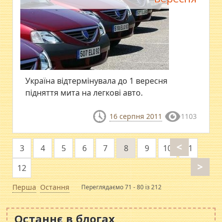
Україна відтермінувала до 1 вересня
підняття мита на легкові авто.
16 серпня 2011
1103
<
3
4
5
6
7
8
9
10
11
>
12
Перша
Остання
Переглядаємо 71 - 80 із 212
Останнє в блогах