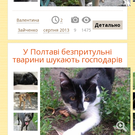
Валентина
2
Детально
Зайченко
серпня 2013
9
1475
У Полтаві безпритульні
тварини шукають господарів