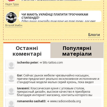
журналістів.
Надія Труш
ЧИ МАЮТЬ УКРАЇНЦІ ПЛАТИТИ ТРІЄЧНИКАМ
СТИПЕНДІЇ?
Рідко пишу лонгріди тим паче на такі теми, але вже
просто дістало! Обурюють сьогоднішні інсенуації
Віталій Улибін
навколо стипендіального питання. Штучно
роздувається ще одна соціальна катастрофа.
Блоги
Останні
Популярні
коментарі
матеріали
ischenko peter:
⇒ blts-tattoo.com
Gor:
Сейчас рынок мебели чрезвычайно насыщен,
причем предлагают реально эксклюзивное исполнение и
стандартные модели малых серий кухонь, пока видел
отличную кухонную мебель по дизайну, мало походит на
tavaseni:
Классическая кухня с угловым столом,
стандартные формы, в MebelOk, креативненько и что главное -
прекрасный дизайн, высокое качество я приобрела
со вкусом все в порядке, без ненужных наворотов удорожающих
благодаря интернет магазину, контакты которого вы
мебель, а это не последний фактор.
можете просмотреть https://mwood.com.ua.
romanenko sasha83:
⇒ www.radiosvoboda.org