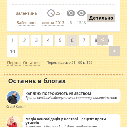
Валентина
25
Детально
Зайченко
липня 2013
8
1543
<
1
2
3
4
5
6
7
8
9
>
10
Перша
Остання
Переглядаємо 51 - 60 із 195
Останнє в блогах
КАПЛІНУ ПОГРОЖУЮТЬ УБИВСТВОМ
Вранці невідомі підкинули мені картинку-попередження
Сергій Каплін
Медіа-консолідація у Полтаві – рецепт проти
утисків
8 вересня – Міжнародний день солідарності