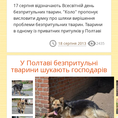
17 серпня відзначають Всесвітній день
безпритульних тварин. "Коло" пропонує
висловити думку про шляхи вирішення
проблеми безпритульних тварин. Тварини
в одному із приватних притулків у Полтаві
18 серпня 2013
2435
У Полтаві безпритульні
тварини шукають господарів