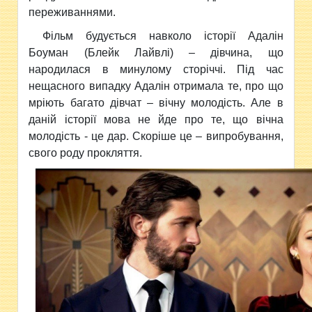
переживаннями.
Фільм будується навколо історії Адалін
Боуман (Блейк Лайвлі) – дівчина, що
народилася в минулому сторіччі. Під час
нещасного випадку Адалін отримала те, про що
мріють багато дівчат – вічну молодість. Але в
даній історії мова не йде про те, що вічна
молодість - це дар. Скоріше це
–
випробування,
свого роду прокляття.