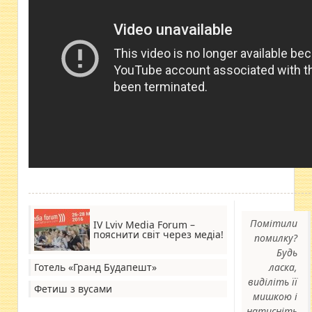
Помітили
IV Lviv Media Forum –
пояснити світ через медіа!
помилку?
Будь
Готель «Гранд Будапешт»
ласка,
виділіть її
Фетиш з вусами
мишкою і
натисніть