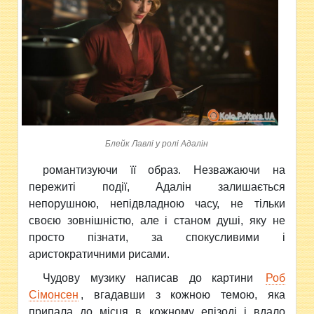
Блейк Лавлі у ролі Адалін
романтизуючи її образ. Незважаючи на
пережиті події, Адалін залишається
непорушною, непідвладною часу, не тільки
своєю зовнішністю, але і станом душі, яку не
просто пізнати, за спокусливими і
аристократичними рисами.
Чудову музику написав до картини
Роб
Сімонсен
, вгадавши з кожною темою, яка
припала до місця в кожному епізоді і вдало