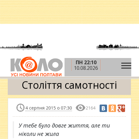
ПН 22:10
»
»
Головна
Блоги
Ліля Войцехівська
10.08.2026
»
Століття самотності
Століття самотності
4 серпня 2015 о 07:30
2164
У тебе було довге життя, але ти
ніколи не жила