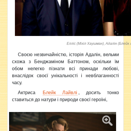
Елліс (Міхіл Хаушман), Адалін (Блейк 
Своєю незвичайністю, історія Адалін, вельми
схожа з Бенджаміном Баттоном, оскільки їм
обом нелегко пізнати всі принади любові,
внаслідок своєї унікальності і невблаганності
часу.
Актриса
Блейк Лайвлі
, досить тонко
ставиться до натури і природи своєї героїні,