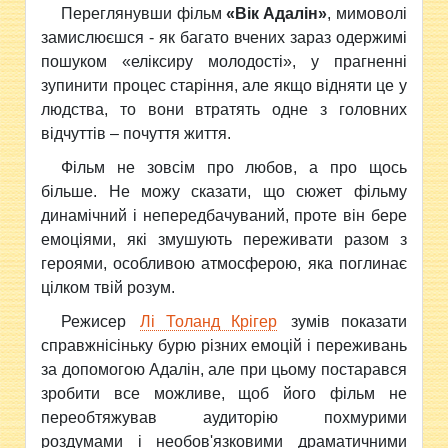
Переглянувши фільм
«Вік Адалін»
, мимоволі
замислюєшся - як багато вчених зараз одержимі
пошуком «еліксиру молодості», у прагненні
зупинити процес старіння, але якщо відняти це у
людства, то вони втратять одне з головних
відчуттів – почуття життя.
Фільм не зовсім про любов, а про щось
більше. Не можу сказати, що сюжет фільму
динамічний і непередбачуваний, проте він бере
емоціями, які змушують переживати разом з
героями, особливою атмосферою, яка поглинає
цілком твій розум.
Режисер
Лі Толанд Крігер
зумів показати
справжнісіньку бурю різних емоцій і переживань
за допомогою Адалін, але при цьому постарався
зробити все можливе, щоб його фільм не
переобтяжував аудиторію похмурими
роздумами і необов'язковими драматичними