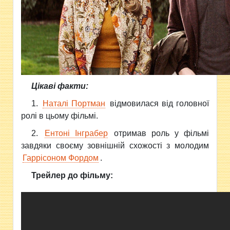
Цікаві факти:
1.
Наталі Портман
відмовилася від головної
ролі в цьому фільмі.
2.
Ентоні Інграбер
отримав роль у фільмі
завдяки своєму зовнішній схожості з молодим
Гаррісоном Фордом
.
Трейлер до фільму: