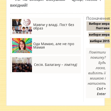
вихідний!
Позначення:
Вибори мера
Мавпи у владі. Пост без
образ
Полтави
вибори мера
вибори 2015
Ода Мамаю, але не про
Мамая
Помітили
помилку?
Будь
Сесія. Балагану – лімітед!
ласка,
виділіть її
мишкою і
натисніть
Ctrl +
Enter