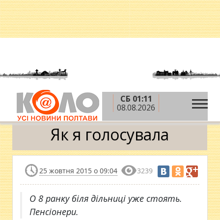
СБ 01:11
»
»
»
Головна
Блоги
Таня Цирульник
Як я
08.08.2026
голосувала
Як я голосувала
25 жовтня 2015 о 09:04
3239
О 8 ранку біля дільниці уже стоять.
Пенсіонери.