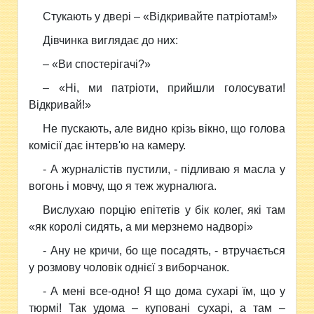
Стукають у двері – «Відкривайте патріотам!»
Дівчинка виглядає до них:
– «Ви спостерігачі?»
– «Ні, ми патріоти, прийшли голосувати!
Відкривай!»
Не пускають, але видно крізь вікно, що голова
комісії дає інтерв'ю на камеру.
- А журналістів пустили, - підливаю я масла у
вогонь і мовчу, що я теж журналюга.
Вислухаю порцію епітетів у бік колег, які там
«як королі сидять, а ми мерзнемо надворі»
- Ану не кричи, бо ще посадять, - втручається
у розмову чоловік однієї з виборчанок.
- А мені все-одно! Я що дома сухарі їм, що у
тюрмі! Так удома – куповані сухарі, а там –