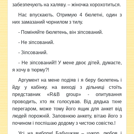
забезпечують на халяву. – жіночка хорохотиться.
Нас впускають. Отримую 4 бюлетні, один з
них замазаний чорнилом з тилу.
- Поміняйте бюлетень, він зіпсований.
- Не зіпсований.
- Зіпсований.
- Не зіпсований!! У мене двоє дітей, думаєте,
я хочу в тюрму?!
Аргумент на мене подіяв і я беру бюлетень і
йду у кабінку. на виході з дільниці стоїть
представник «R&B group» - опитування
проводить, хто як голосував. Від дядька тхне
перегаром, може тому його ящик для анкет від
людей порожній. Заповнюю анкету, вітаю його з
почином і поспішаю додому з чистою совістю.!
Усі на вибори! Бабушкам – цукор, любов і