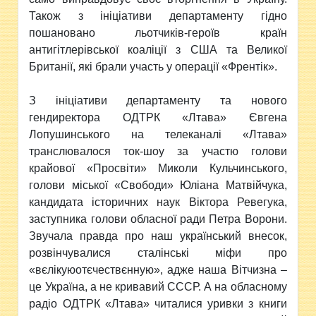
Також з ініціативи департаменту гідно
пошановано льотчиків-героїв країн
антигітлерівської коаліції з США та Великої
Британії, які брали участь у операції «Френтік».
З ініціативи департаменту та нового
гендиректора ОДТРК «Лтава» Євгена
Лопушинського на телеканалі «Лтава»
транслювалося ток-шоу за участю голови
крайової «Просвіти» Миколи Кульчинського,
голови міської «Свободи» Юліана Матвійчука,
кандидата історичних наук Віктора Ревегука,
заступника голови обласної ради Петра Ворони.
Звучала правда про наш український внесок,
розвінчувалися сталінські міфи про
«вєлікуюотєчествєнную», адже наша Вітчизна –
це Україна, а не кривавий СССР. А на обласному
радіо ОДТРК «Лтава» читалися уривки з книги