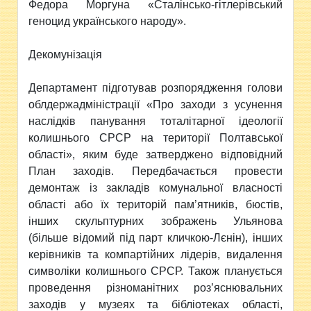
Федора Моргуна «Сталінсько-гітлерівський
геноцид українського народу».
Декомунізація
Департамент підготував розпорядження голови
облдержадміністрації «Про заходи з усунення
наслідків панування тоталітарної ідеології
колишнього СРСР на території Полтавської
області», яким буде затверджено відповідний
План заходів. Передбачається провести
демонтаж із закладів комунальної власності
області або їх територій пам’ятників, бюстів,
інших скульптурних зображень Ульянова
(більше відомий під парт кличкою-Лєнін), інших
керівників та компартійних лідерів, видалення
символіки колишнього СРСР. Також планується
проведення різноманітних роз’яснювальних
заходів у музеях та бібліотеках області,