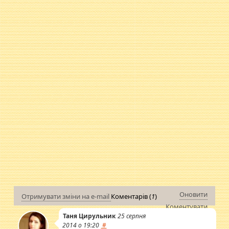
Оновити
Отримувати зміни на e-mail
Коментарів (
1
)
Коментувати
Таня Цирульник
25 серпня
2014 о 19:20
#