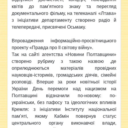
квітів до пам’ятного знаку та перегляд
документального фільму, на телеканалі «Лтава»
з ініціативи департаменту створено радіо й
телепередачі, присвячені Осьмаку.
Впровадження інформаційно-просвітницького
проекту «Правда про ІІ світову війну».
Так на сайті агентства «Новини Полтавщини»
створено рубрику з такою назвою ,де
оприлюднюються матеріалів провідних
науковців-істориків, громадських діячів, сімейні
розповіді. Вперше за роки новітньої історії
України День перемоги над нацизмом на
Полтавщині відзначили по-новому: по-
українськи, без пафосу та ідеологічних впливів
Кремля: з ініціативи Інституту національної
пам’яті, якому Кабмін повернув статус
центрального органу виконавчої влади,