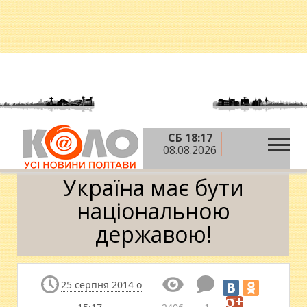
СБ 18:17
»
»
»
Головна
Блоги
Олег Пустовгар
Україна
08.08.2026
має бути національною державою!
Україна має бути
національною
державою!
25 серпня 2014 о