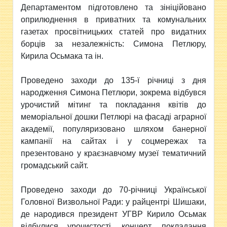
Департаментом підготовлено та зініційовано
оприлюднення в приватних та комунальних
газетах просвітницьких статей про видатних
борців за незалежність: Симона Петлюру,
Кирила Осьмака та ін.
Проведено заходи до 135-ї річниці з дня
народження Симона Петлюри, зокрема відбувся
урочистий мітинг та покладання квітів до
меморіальної дошки Петлюрі на фасаді аграрної
академії, популяризовано шляхом банерної
кампанії на сайтах і у соцмережах та
презентовано у краєзнавчому музеї тематичний
громадський сайт.
Проведено заходи до 70-річниці Української
Головної Визвольної Ради: у райцентрі Шишаки,
де народився президент УГВР Кирило Осьмак
відбулися урочистості, концерт, покладання