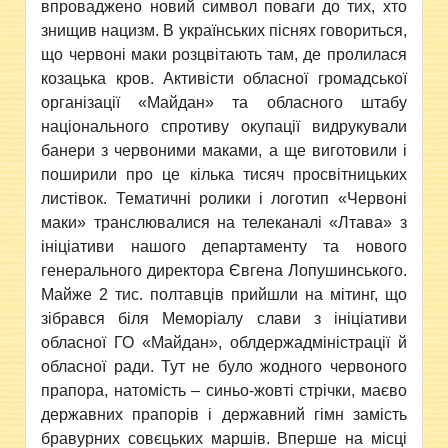
впроваджено новий символ поваги до тих, хто
знищив нацизм. В українських піснях говориться,
що червоні маки розцвітають там, де пролилася
козацька кров. Активісти обласної громадської
організації «Майдан» та обласного штабу
національного спротиву окупації видрукували
банери з червоними маками, а ще виготовили і
поширили про це кілька тисяч просвітницьких
листівок. Тематичні ролики і логотип «Червоні
маки» транслювалися на телеканалі «Лтава» з
ініціативи нашого департаменту та нового
генерального директора Євгена Лопушинського.
Майже 2 тис. полтавців прийшли на мітинг, що
зібрався біля Меморіалу слави з ініціативи
обласної ГО «Майдан», облдержадміністрації й
обласної ради. Тут не було жодного червоного
прапора, натомість – синьо-жовті стрічки, маєво
державних прапорів і державний гімн замість
бравурних совєцьких маршів. Вперше на місці