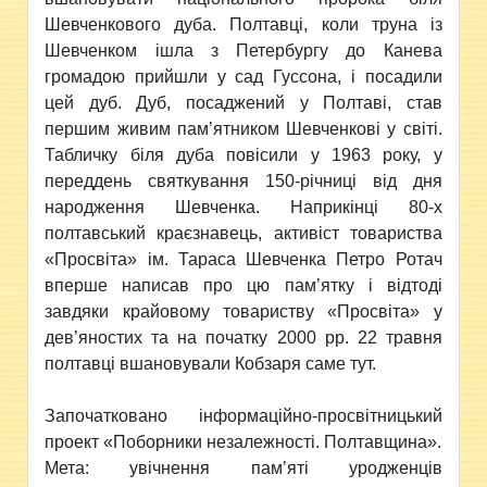
Шевченкового дуба. Полтавці, коли труна із
Шевченком ішла з Петербургу до Канева
громадою прийшли у сад Гуссона, і посадили
цей дуб. Дуб, посаджений у Полтаві, став
першим живим пам’ятником Шевченкові у світі.
Табличку біля дуба повісили у 1963 року, у
переддень святкування 150-річниці від дня
народження Шевченка. Наприкінці 80-х
полтавський краєзнавець, активіст товариства
«Просвіта» ім. Тараса Шевченка Петро Ротач
вперше написав про цю пам’ятку і відтоді
завдяки крайовому товариству «Просвіта» у
дев’яностих та на початку 2000 рр. 22 травня
полтавці вшановували Кобзаря саме тут.
Започатковано інформаційно-просвітницький
проект «Поборники незалежності. Полтавщина».
Мета: увічнення пам’яті уродженців