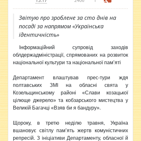
15:17
2406
1
Звітую про зроблене за сто днів на
посаді за напрямом «Українська
ідентичність»
Інформаційний супровід заходів
облдержадміністрації, спрямованих на розвиток
національної культури та національної пам’яті
Департамент влаштував прес-тури ждя
полтавських ЗМІ на обласні свята у
Козельщинському районі «Слави козацької
цілюще джерело» та кобзарського мистецтва у
Великій Багачці «Взяв би я бандуру».
Щороку, в третю неділю травня, Україна
вшановує світлу пам’ять жертв комуністичних
репресій. З ініціативи Департаменту, обласної й