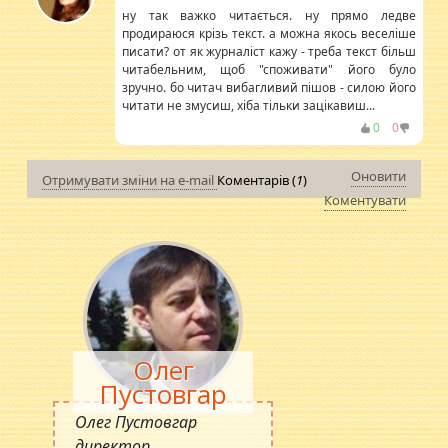
ну так важко читається. ну прямо ледве
продираюся крізь текст. а можна якось веселіше
писати? от як журналіст кажу - треба текст більш
читабельним, щоб "споживати" його було
зручно. бо читач вибагливий пішов - силою його
читати не змусиш, хіба тільки зацікавиш...
0
0
Оновити
Отримувати зміни на e-mail
Коментарів (
1
)
Коментувати
Олег
Пустовгар
Олег Пустовгар
директор