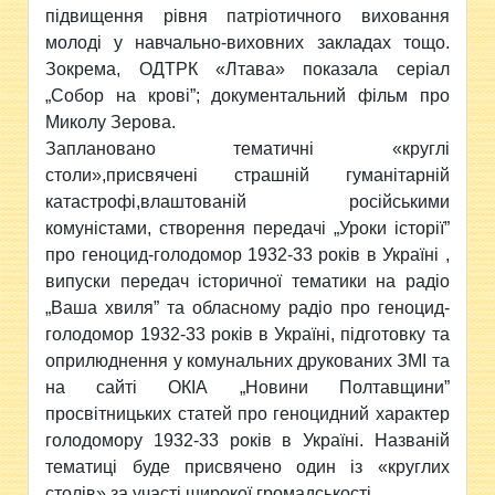
підвищення рівня патріотичного виховання
молоді у навчально-виховних закладах тощо.
Зокрема, ОДТРК «Лтава» показала серіал
„Собор на крові”; документальний фільм про
Миколу Зерова.
Заплановано тематичні «круглі
столи»,присвячені страшній гуманітарній
катастрофі,влаштованій російськими
комуністами, створення передачі „Уроки історії”
про геноцид-голодомор 1932-33 років в Україні ,
випуски передач історичної тематики на радіо
„Ваша хвиля” та обласному радіо про геноцид-
голодомор 1932-33 років в Україні, підготовку та
оприлюднення у комунальних друкованих ЗМІ та
на сайті ОКІА „Новини Полтавщини”
просвітницьких статей про геноцидний характер
голодомору 1932-33 років в Україні. Названій
тематиці буде присвячено один із «круглих
столів» за участі широкої громадськості.