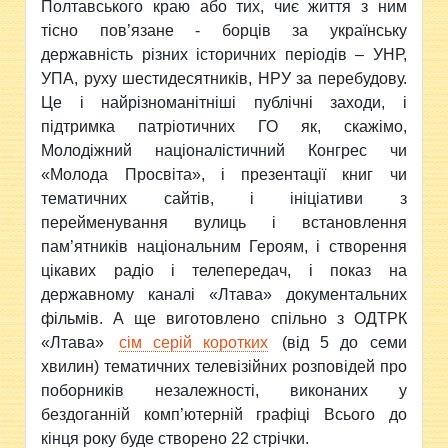
Полтавського краю або тих, чиє життя з ним
тісно пов’язане - борців за українську
державність різних історичних періодів – УНР,
УПА, руху шестидесятників, НРУ за перебудову.
Це і найрізноманітніші публічні заходи, і
підтримка патріотичних ГО як, скажімо,
Молодіжний націоналістичний Конгрес чи
«Молода Просвіта», і презентації книг чи
тематичних сайтів, і ініціативи з
перейменування вулиць і встановлення
пам’ятників національним Героям, і створення
цікавих радіо і телепередач, і показ на
державному каналі «Лтава» документальних
фільмів. А ще виготовлено спільно з ОДТРК
«Лтава»
сім серій коротких
(від 5 до семи
хвилин) тематичних телевізійних розповідей про
поборників незалежності, виконаних у
бездоганній комп’ютерній графіці Всього до
кінця року буде створено 22 стрічки.