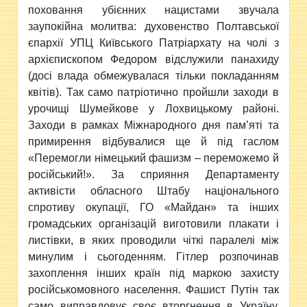
поховання убієнних нацистами звучала
заупокійна молитва: духовенство Полтавської
єпархії УПЦ Київського Патріархату на чолі з
архієпископом Федором відслужили панахиду
(досі влада обмежувалася тільки покладанням
квітів). Так само патріотично пройшли заходи в
урочищі Шумейкове у Лохвицькому районі.
Заходи в рамках Міжнародного дня пам’яті та
примирення відбувалися ще й під гаслом
«Перемогли німецький фашизм – переможемо й
російський!». За сприяння Департаменту
активісти обласного Штабу національного
спротиву окупації, ГО «Майдан» та інших
громадських організацій виготовили плакати і
листівки, в яких проводили чіткі паралелі між
минулим і сьогоденням. Гітлер розпочинав
захоплення інших країн під маркою захисту
російськомовного населення. Фашист Путін так
само виправдовує своє вторгнення в Україну.