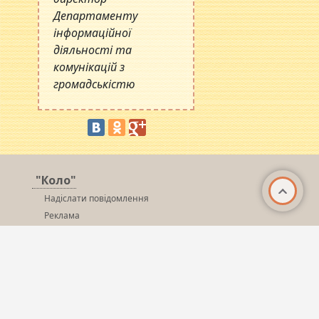
Департаменту
інформаційної
діяльності та
комунікацій з
громадськістю
"Коло"
Надіслати повідомлення
Реклама
Редакція
© 2026 «
Kolo.poltava.ua (Новини Полтави)
» - Всі
права захищені!
При використанні матеріалів інтернет-видання «Коло» на інших сайтах обов’язкове
гіперпосилання на сайт kolo.poltava.ua,