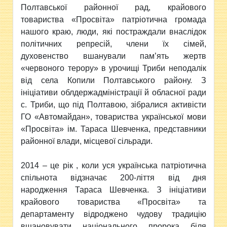
Полтавської районної рад, крайового
товариства «Просвіта» патріотична громада
нашого краю, люди, які постраждали внаслідок
політичних репресій, члени їх сімей,
духовенство вшанували пам’ять жертв
«червоного терору» в урочищі Триби неподалік
від села Копили Полтавського району. З
ініціативи облдержадміністрації й обласної ради
с. Триби, що під Полтавою, зібралися активісти
ГО «Автомайдан», товариства української мови
«Просвіта» ім. Тараса Шевченка, представники
районної влади, місцевої сільради.
2014 – це рік , коли уся українська патріотична
спільнота відзначає 200-ліття від дня
народження Тараса Шевченка. З ініціативи
крайового товариства «Просвіта» та
департаменту відроджено чудову традицію
вшановувати національного пророка біля